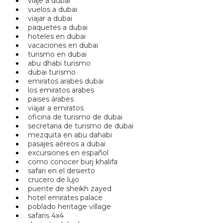
viaje a dubai
vuelos a dubai
viajar a dubai
paquetes a dubai
hoteles en dubai
vacaciones en dubai
turismo en dubai
abu dhabi turismo
dubai turismo
emiratos arabes dubai
los emiratos arabes
paises árabes
viajar a emiratos
oficina de turismo de dubai
secretaria de turismo de dubai
mezquita en abu dahabi
pasajes aéreos a dubai
excursiones en español
como conocer burj khalifa
safari en el desierto
crucero de lujo
puente de sheikh zayed
hotel emirates palace
poblado heritage village
safaris 4x4