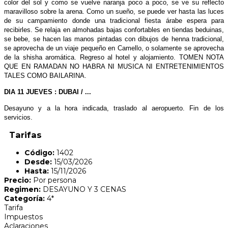
color del sol y como se vuelve naranja poco a poco, se ve su reflecto
maravilloso sobre la arena. Como un sueño, se puede ver hasta las luces
de su campamiento donde una tradicional fiesta árabe espera para
recibirles. Se relaja en almohadas bajas confortables en tiendas beduinas,
se bebe, se hacen las manos pintadas con dibujos de henna tradicional,
se aprovecha de un viaje pequeño en Camello, o solamente se aprovecha
de la shisha aromática. Regreso al hotel y alojamiento. TOMEN NOTA
QUE EN RAMADAN NO HABRA NI MUSICA NI ENTRETENIMIENTOS
TALES COMO BAILARINA.
DIA 11 JUEVES : DUBAI / ...
Desayuno y a la hora indicada, traslado al aeropuerto. Fin de los
servicios.
Tarifas
Código:
1402
Desde:
15/03/2026
Hasta:
15/11/2026
Precio:
Por persona
Regimen:
DESAYUNO Y 3 CENAS
Categoría:
4*
Tarifa
Impuestos
Aclaraciones