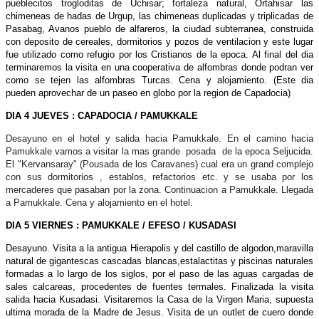
pueblecitos trogloditas de Uchisar; fortaleza natural, Ortahisar las
chimeneas de hadas de Urgup, las chimeneas duplicadas y triplicadas de
Pasabag, Avanos pueblo de alfareros, la ciudad subterranea, construida
con deposito de cereales, dormitorios y pozos de ventilacion y este lugar
fue utilizado como refugio por los Cristianos de la epoca. Al final del dia
terminaremos la visita en una cooperativa de alfombras donde podran ver
como se tejen las alfombras Turcas. Cena y alojamiento. (Este dia
pueden aprovechar de un paseo en globo por la region de Capadocia)
DIA 4 JUEVES : CAPADOCIA / PAMUKKALE
Desayuno en el hotel y salida hacia Pamukkale. En el camino hacia
Pamukkale vamos a visitar la mas grande posada de la epoca Seljucida.
El "Kervansaray" (Pousada de los Caravanes) cual era un grand complejo
con sus dormitorios , establos, refactorios etc. y se usaba por los
mercaderes que pasaban por la zona. Continuacion a Pamukkale. Llegada
a Pamukkale. Cena y alojamiento en el hotel.
DIA 5 VIERNES : PAMUKKALE / EFESO / KUSADASI
Desayuno. Visita a la antigua Hierapolis y del castillo de algodon,maravilla
natural de gigantescas cascadas blancas,estalactitas y piscinas naturales
formadas a lo largo de los siglos, por el paso de las aguas cargadas de
sales calcareas, procedentes de fuentes termales. Finalizada la visita
salida hacia Kusadasi. Visitaremos la Casa de la Virgen Maria, supuesta
ultima morada de la Madre de Jesus. Visita de un outlet de cuero donde