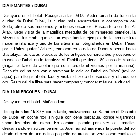
DIA 9 MARTES : DUBAI
Desayuno en el hotel. Recogida a las 09:00 Media jornada de tur en la
ciudad de Dubai.Dubai, la ciudad más encantadora y cosmopolita del
Golfo, ofrece sus modernos y antiguos encantos. Parada foto en Burj Al
Arab, luego visita de la magnifica mezquita de los minaretes gemelos, la
Mezquita Jumeirah, que es un espectacular ejemplo de la arquitectura
moderna islámica y uno de los sitios mas fotografiados en Dubai. Pasar
por el Palastquater “Zabeel”, contorno en la cala de Dubai y seguir hacia
Bastakiya, las casas elevadas de los antiguos comerciantes y después el
museo de Dubai en la fortaleza Al Fahidi que tiene 180 anos de historia
(hagan el favor de anotar que esta cerrado el viernes por la mañana).
Después del museo van a atravesar la cala de Dubai en “Abra” (taxi de
agua) para llegar al otro lado y visitar el zoco de especias y el zoco de
oro. Resto del dia libre para hacer compras y conocer más de la ciudad.
DIA 10 MIERCOLES : DUBAI
Desayuno en el hotel. Mañana libre.
Recogida a las 15:30 y por la tarde, realizaremos un Safari en el Desierto
de Dubai en coche 4x4 sin guia con cena barbacua, donde viajaremos
sobre las olas de arena. En camino, parada para ver los camellos
descansando en su campamiento. Además admiraremos la puesta del sol
desde el pico de una colina pequeña de arena: se vera como cambia el