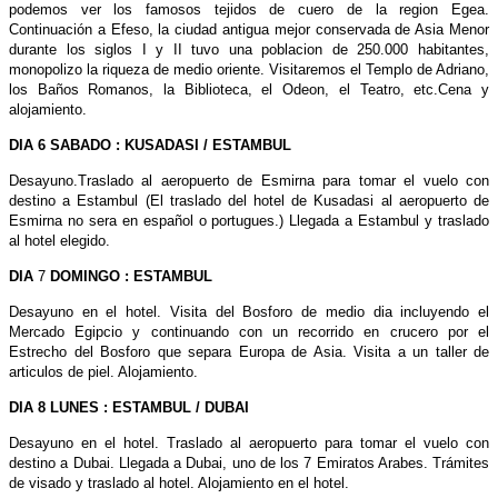
podemos ver los famosos tejidos de cuero de la region Egea.
Continuación a Efeso, la ciudad antigua mejor conservada de Asia Menor
durante los siglos І y ІІ tuvo una poblacion de 250.000 habitantes,
monopolizo la riqueza de medio oriente. Visitaremos el Templo de Adriano,
los Baños Romanos, la Biblioteca, el Odeon, el Teatro, etc.Cena y
alojamiento.
DIA 6 SABADO : KUSADASI / ESTAMBUL
Desayuno.Traslado al aeropuerto de Esmirna para tomar el vuelo con
destino a Estambul (El traslado del hotel de Kusadasi al aeropuerto de
Esmirna no sera en español o portugues.) Llegada a Estambul y traslado
al hotel elegido.
DIA
7
DOMINGO : ESTAMBUL
Desayuno en el hotel. Visita del Bosforo de medio dia incluyendo el
Mercado Egipcio y continuando con un recorrido en crucero por el
Estrecho del Bosforo que separa Europa de Asia. Visita a un taller de
articulos de piel. Alojamiento.
DIA 8 LUNES : ESTAMBUL / DUBAI
Desayuno en el hotel. Traslado al aeropuerto para tomar el vuelo con
destino a Dubai. Llegada a Dubai, uno de los 7 Emiratos Arabes. Trámites
de visado y traslado al hotel. Alojamiento en el hotel.