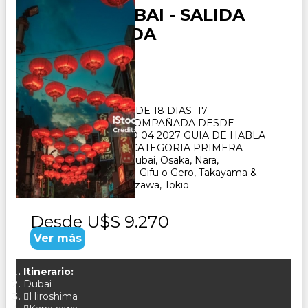
JAPON y DUBAI - SALIDA
ACOMPAÑADA
Duración:
18
Días
17
Noches
PAQUETE TURISTICO DE 18 DIAS 17
NOCHES. SALIDA ACOMPAÑADA DESDE
BUENOS AIRES MAYO 04 2027 GUIA DE HABLA
HISPANA- HOTELES CATEGORIA PRIMERA
SUPERIOR VISITA : Dubai, Osaka, Nara,
Kioto, Hiroshima, Seki - Gifu o Gero, Takayama &
Shirakawago ï¿½ Kanazawa, Tokio
Desde
U$S 9.270
Ver más
Itinerario:
Dubai
Hiroshima