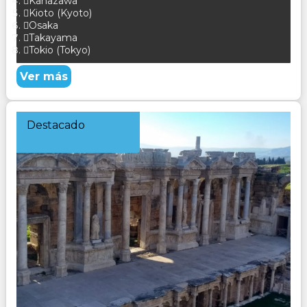
Kanazawa
Kioto (Kyoto)
Osaka
Takayama
Tokio (Tokyo)
Ver más
Destacado