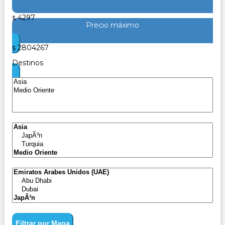
4297
$
Precio máximo
2804267
$
Destinos
Filtrar por Mapa