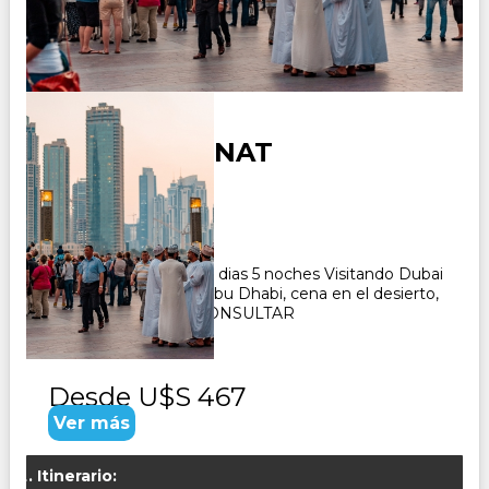
DUBAI MEDINAT
Duración:
6
Días
5
Noches
Paquete Turistico de 6 dias 5 noches Visitando Dubai
historico y moderno, Abu Dhabi, cena en el desierto,
cena en el crucero. CONSULTAR
Desde
U$S 467
Ver más
Itinerario: