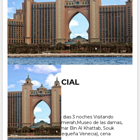
DUBAI ESENCIAL
Duración:
4
Días
3
Noches
Paquete Turistico de 4 dias 3 noches Visitando
Dubai, Mezquita de Jumierah,Museo de las damas,
Mezquita Al Farooq Omar Bin Al Khattab, Souk
Madinat Jumierah (la pequeña Venecia), cena
barbacoa en Sahara