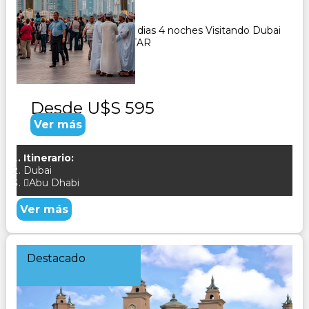
5
Días
4
Noches
Paquete Turistico de 5 dias 4 noches Visitando Dubai
y Abu Dhabi CONSULTAR
Desde
U$S 595
Ver más
Itinerario:
Dubai
Abu Dhabi
Ver más
Destacado