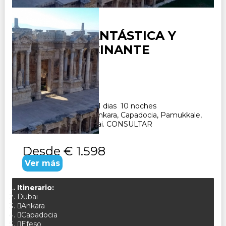
TURQUÍA FANTÁSTICA Y
DUBAI ALUCINANTE
Duración:
11
Días
10
Noches
Paquete Turistico de 11 dias 10 noches
Visitando Estambul, Ankara, Capadocia, Pamukkale,
Efeso, Kusadasi y Dubai. CONSULTAR
Desde
€ 1.598
Ver más
Itinerario:
Dubai
Ankara
Capadocia
Efeso