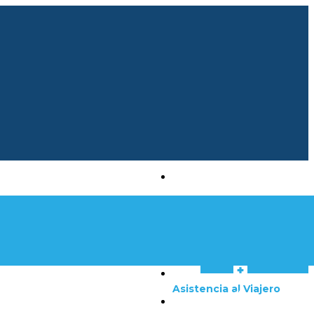
Nuestros Circuitos
Salidas Grupales
Aéreos
Próximamente
Asistencia al Viajero