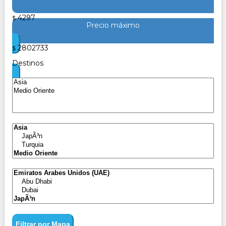
4297
$
Precio máximo
2802733
$
Destinos
Filtrar por Mapa