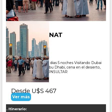
DUBAI MEDINAT
Duración:
6
Días
5
Noches
Paquete Turistico de 6 dias 5 noches Visitando Dubai
historico y moderno, Abu Dhabi, cena en el desierto,
cena en el crucero. CONSULTAR
Desde
U$S 467
Ver más
Itinerario: