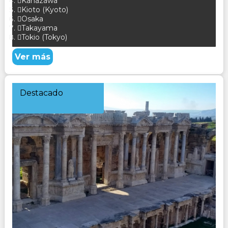
Kanazawa
Kioto (Kyoto)
Osaka
Takayama
Tokio (Tokyo)
Ver más
Destacado