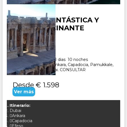
TURQUÍA FANTÁSTICA Y
DUBAI ALUCINANTE
Duración:
11
Días
10
Noches
Paquete Turistico de 11 dias 10 noches
Visitando Estambul, Ankara, Capadocia, Pamukkale,
Efeso, Kusadasi y Dubai. CONSULTAR
Desde
€ 1.598
Ver más
Itinerario:
Dubai
Ankara
Capadocia
Efeso