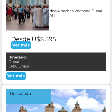
5
Días
4
Noches
Paquete Turistico de 5 dias 4 noches Visitando Dubai
y Abu Dhabi CONSULTAR
Desde
U$S 595
Ver más
Itinerario:
Dubai
Abu Dhabi
Ver más
Destacado