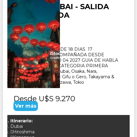
JAPON y DUBAI - SALIDA
ACOMPAÑADA
Duración:
18
Días
17
Noches
PAQUETE TURISTICO DE 18 DIAS 17
NOCHES. SALIDA ACOMPAÑADA DESDE
BUENOS AIRES MAYO 04 2027 GUIA DE HABLA
HISPANA- HOTELES CATEGORIA PRIMERA
SUPERIOR VISITA : Dubai, Osaka, Nara,
Kioto, Hiroshima, Seki - Gifu o Gero, Takayama &
Shirakawago ï¿½ Kanazawa, Tokio
Desde
U$S 9.270
Ver más
Itinerario:
Dubai
Hiroshima