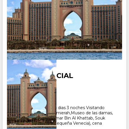
DUBAI ESENCIAL
Duración:
4
Días
3
Noches
Paquete Turistico de 4 dias 3 noches Visitando
Dubai, Mezquita de Jumierah,Museo de las damas,
Mezquita Al Farooq Omar Bin Al Khattab, Souk
Madinat Jumierah (la pequeña Venecia), cena
barbacoa en Sahara