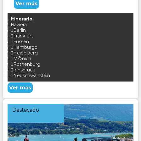
Ver más
Itinerario:
Baviera
Berlin
Frankfurt
Fussen
Hamburgo
Heidelberg
MÃºnich
Rothenburg
Innsbruck
Neuschwanstein
Ver más
Destacado