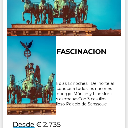
ALEMANIA - FASCINACION
Duración:
13
Días
12
Noches
Paquete Turistico de 13 dias 12 noches : Del norte al
sur y del este al oeste: conocerá todos los rincones
de AlemaniaBerlín, Hamburgo, Múnich y Frankfurt:
descubra las metrópolis alemanasCon 3 castillos
románticos y el maravilloso Palacio de Sanssouci
CONSULTAR
Desde
€ 2.735