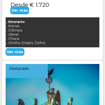
Desde
€ 1.720
Ver más
Itinerario:
Atenas
Olimpia
Berat
Tirana
Delfos (Delphi, Delfoi)
Ver más
Destacado