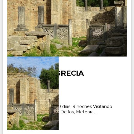
ALBANIA Y GRECIA
Duración:
10
Días
9
Noches
Paquete Turistico de 10 dias 9 noches Visitando
Tirana, Atenas, Olimpia, Delfos, Meteora, .
CONSULTAR