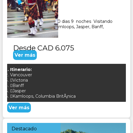
Duración:
10
Días
9
Noches
Paquete Turistico de 10 dias 9 noches Visitando
Vancouver, Calgary, Kamloops, Jasper, Banff,
CONSULTAR
Desde
CAD 6.075
Ver más
Itinerario:
Vancouver
Victoria
Banff
Jasper
Kamloops, Columbia BritÃ¡nica
Ver más
Destacado