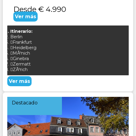
Desde
€ 4.990
Ver más
Itinerario:
Berlin
Frankfurt
Heidelberg
MÃºnich
Ginebra
Zermatt
ZÃºrich
Ver más
Destacado