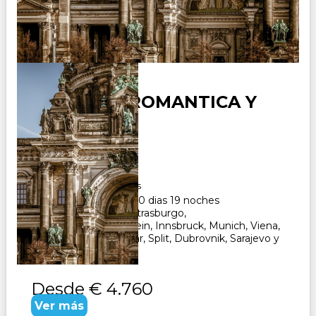
ALEMANIA ROMANTICA Y
BALCANES
Duración:
20
Días
19
Noches
Paquete Turistico de 20 dias 19 noches
Visitando Frankfurt, Estrasburgo,
Fussen, Neuschwanstein, Innsbruck, Munich, Viena,
Ljubljana, Opatija, Zadar, Split, Dubrovnik, Sarajevo y
Zagreb. CONSULTAR
Desde
€ 4.760
Ver más