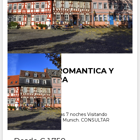
ALEMANIA ROMANTICA Y
SELVA NEGRA
Duración:
8
Días
7
Noches
Paquete Turístico 8 días 7 noches Visitando
Frankfurt, Estrasburgo, Munich. CONSULTAR