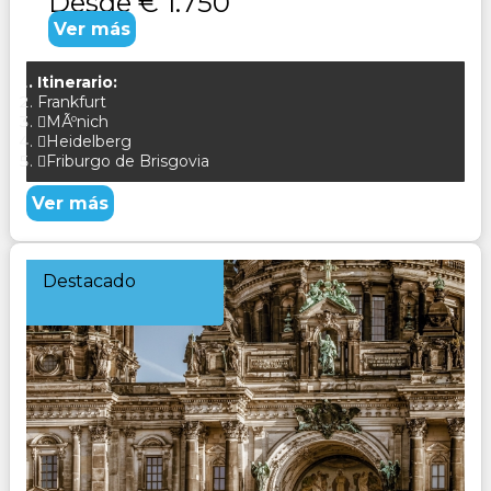
Desde
€ 1.750
Ver más
Itinerario:
Frankfurt
MÃºnich
Heidelberg
Friburgo de Brisgovia
Ver más
Destacado