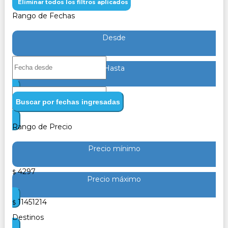
Eliminar todos los filtros aplicados
Rango de Fechas
Desde
Hasta
Buscar por fechas ingresadas
Rango de Precio
Precio mínimo
4297
$
Precio máximo
11451214
$
Destinos