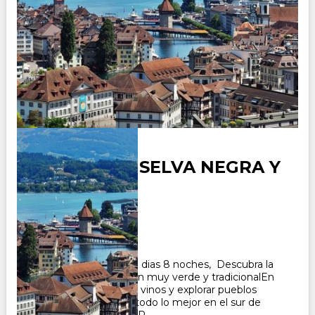
ALEMANIA - SELVA NEGRA Y
ALSACIA
Duración:
8
Días
7
Noches
Paquete Turistico de 9 dias 8 noches, Descubra la
Selva Negra, una región muy verde y tradicionalEn
Alsacia podrá degustar vinos y explorar pueblos
pintorescos. Conozca todo lo mejor en el sur de