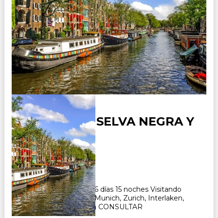
ALEMANIA - SELVA NEGRA Y
SUIZA
Duración:
16
Días
15
Noches
Paquete Turistico de 16 días 15 noches Visitando
Frankfurt, Heidelberg, Munich, Zurich, Interlaken,
Ginebra, Zermat, Zuich CONSULTAR