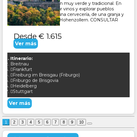
Selva Negra, una región muy verde y tradicional. En
Alsacia podrás degustar vinos y explorar pueblos
pintorescos. Visita de una cervecería, de una granja y
del famoso castillo de Hohenzollern. CONSULTAR
Desde
€ 1.615
Ver más
Itinerario:
Breitnau
Frankfurt
Freiburg im Breisgau (Friburgo)
Friburgo de Brisgovia
Heidelberg
Stuttgart
Ver más
1
2
3
4
5
6
7
8
9
10