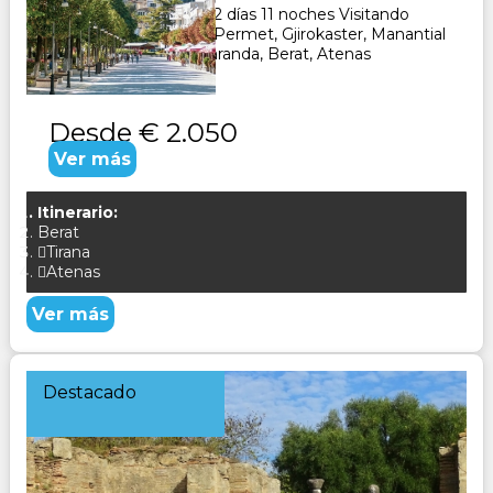
Paquete Turístico de 12 días 11 noches Visitando
Tirana, Elbasan, Korca, Permet, Gjirokaster, Manantial
del Ojo Azul, Atevas Saranda, Berat, Atenas
CONSULTAR
Desde
€ 2.050
Ver más
Itinerario:
Berat
Tirana
Atenas
Ver más
Destacado