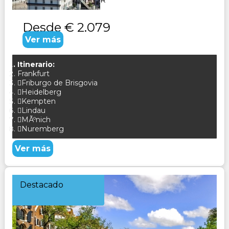
Alemania CONSULTAR
Desde
€ 2.079
Ver más
Itinerario:
Frankfurt
Friburgo de Brisgovia
Heidelberg
Kempten
Lindau
MÃºnich
Nuremberg
Ver más
Destacado