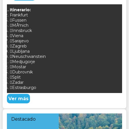
Itinerario:
Frankfurt
Fussen
MÃºnich
Innsbruck
Viena
Sarajevo
Zagreb
Ljubljana
Neuschwanstein
Medjugorje
Mostar
Dubrovnik
Split
Zadar
Estrasburgo
Ver más
Destacado