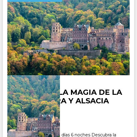
ALEMANIA, LA MAGIA DE LA
SELVA NEGRA Y ALSACIA
Duración:
7
Días
6
Noches
Paquete Turístico de 7 días 6 noches Descubra la