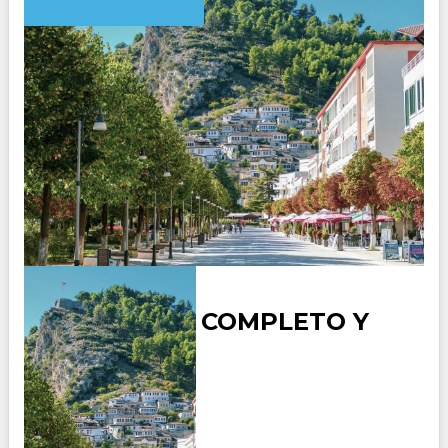
ALBANIA AL COMPLETO Y
ATENAS
Duración:
12
Días
11
Noches