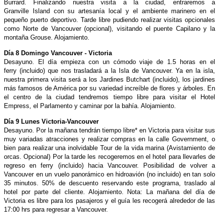
Burrard. Finalizando nuestra visita a la ciudad, entraremos a
Granville
Island con su artesanía local y el ambiente marinero en el
pequeño
puerto deportivo. Tarde libre pudiendo realizar visitas opcionales
como
Norte de Vancouver (opcional), visitando el puente Capilano y la
montaña
Grouse. Alojamiento.
Día 8 Domingo Vancouver - Victoria
Desayuno. El día empieza con un cómodo viaje de 1.5 horas en el
ferry
(incluido) que nos trasladará a la Isla de Vancouver. Ya en la isla,
nuestra
primera visita será a los Jardines Butchart (incluido), los jardines
más
famosos de América por su variedad increíble de flores y árboles. En
el
centro de la ciudad tendremos tiempo libre para visitar el Hotel
Empress,
el Parlamento y caminar por la bahía. Alojamiento.
Día 9 Lunes Victoria-Vancouver
Desayuno. Por la mañana tendrán tiempo libre* en Victoria para visitar
sus
muy variadas atracciones y realizar compras en la calle Government,
o
bien para realizar una inolvidable Tour de la vida marina (Avistamiento
de
orcas. Opcional) Por la tarde les recogeremos en el hotel
para llevarles de
regreso en ferry (incluido) hacia Vancouver. Posibilidad
de volver a
Vancouver en un vuelo panorámico en hidroavión (no
incluido) en tan solo
35 minutos. 50% de descuento reservando este
programa, traslado al
hotel por parte del cliente. Alojamiento.
Nota: La mañana del día de
Victoria es libre para los pasajeros y el guía
les recogerá alrededor de las
17:00 hrs para regresar a Vancouver.