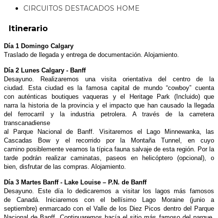
CIRCUITOS DESTACADOS HOME
Itinerario
Día 1 Domingo Calgary
Traslado de llegada y entrega de documentación. Alojamiento.
Día 2 Lunes Calgary - Banff
Desayuno. Realizaremos una visita orientativa del centro de la
ciudad.
Esta ciudad es la famosa capital de mundo “cowboy” cuenta
con
auténticas boutiques vaqueras y el Heritage Park (Incluido) que
narra
la historia de la provincia y el impacto que han causado la llegada
del
ferrocarril y la industria petrolera. A través de la carretera
transcanadiense
al Parque Nacional de Banff. Visitaremos el Lago Minnewanka,
las
Cascadas Bow y el recorrido por la Montaña Tunnel, en cuyo
camino
posiblemente veamos la típica fauna salvaje de esta región. Por la
tarde
podrán realizar caminatas, paseos en helicóptero (opcional), o
bien,
disfrutar de las compras. Alojamiento.
Día 3 Martes Banff - Lake Louise – P.N. de Banff
Desayuno. Este día lo dedicaremos a visitar los lagos más famosos
de
Canadá. Iniciaremos con el bellísimo Lago Moraine (junio a
septiembre)
enmarcado con el Valle de los Diez Picos dentro del Parque
Nacional
de Banff. Continuaremos hacía el sitio más famoso del parque,