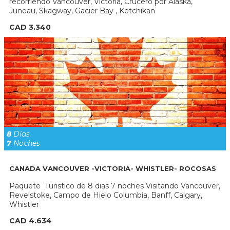
recorriendo Vancouver, Victoria, Crucero por Alaska,
Juneau, Skagway, Gacier Bay , Ketchikan
CAD 3.340
8
Días
7
Noches
CANADA VANCOUVER -VICTORIA- WHISTLER- ROCOSAS
Paquete Turistico de 8 dias 7 noches Visitando Vancouver,
Revelstoke, Campo de Hielo Columbia, Banff, Calgary,
Whistler
CAD 4.634