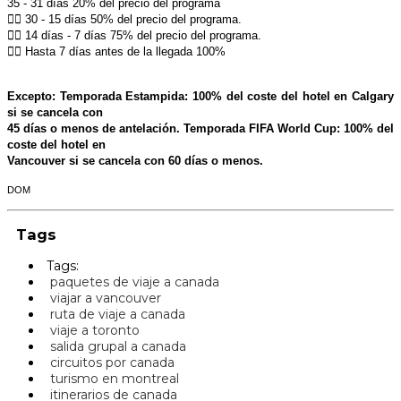
35 - 31 días 20% del precio del programa
􀅦􀀃 30 - 15 días 50% del precio del programa.
􀅦􀀃 14 días - 7 días 75% del precio del programa.
􀅦􀀃 Hasta 7 días antes de la llegada 1
00%
Excepto: Temporada Estampida: 100% del coste del hotel en Calgary
si se cancela con
45 días o menos de antelación. Temporada FIFA World Cup: 100% del
coste del hotel en
Vancouver si se cancela con 60 días o menos.
DOM
Tags
Tags:
paquetes de viaje a canada
viajar a vancouver
ruta de viaje a canada
viaje a toronto
salida grupal a canada
circuitos por canada
turismo en montreal
itinerarios de canada