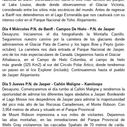
el Lake
Louise, desde donde observaremos el Glaciar Victoria,
considerado entre
los sitios más escénicos del mundo. Antes de regresar
a Banff nos
detendremos en el Lago Esmeralda que nos cautivará con su
intenso
color en el Parque Nacional de Yoho. Alojamiento.
Día 4 Miércoles P.N. de Banff - Campos De Hielo - P.N. de Jasper
Desayuno. Iniciaremos el día fotografiando la Montaña Castillo.
Seguiremos
nuestro camino por la carretera de los glaciares donde
admiraremos
el Glaciar Pata de Cuervo y los lagos Bow y Peyto (junio-
octubre).
La carretera nos dará entrada al Parque Nacional de Jasper,
uno
de los más espectaculares de Canadá. Llegaremos hasta el Glaciar
Athabasca, en el Campo de Hielo Columbia, el campo de hielo
más grande (325 Km2) al sur del Círculo Polar Ártico, donde tendremos
un
paseo en el Ice Explorer (incluido). Continuaremos hasta el pueblo
de
Jasper. Alojamiento.
Día 5 Jueves P.N. de Jasper - Cañón Maligne – Kamloops
Desayuno. Comenzaremos el día rumbo al Cañón Maligne y tendremos
la
oportunidad de admirar los diferentes lagos aledaños a Jasper.
Bordeando
el Lago Moose nos despedimos de Jasper para admirar la
majestuosidad
del pico más alto de las Rocosas Canadienses, el Monte
Robson. Con
3,954 metros de altura y situado en el Parque Provincial
de Mount Robson impresiona a sus miles de visitantes. Dejaremos
las
altas montañas; en las inmediaciones del Parque Provincial de
Wells
Gray visitaremos las cascadas Spahats de 70 metros de caída.