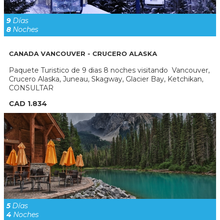
9
Días
8
Noches
CANADA VANCOUVER - CRUCERO ALASKA
Paquete Turistico de 9 dias 8 noches visitando Vancouver,
Crucero Alaska, Juneau, Skagway, Glacier Bay, Ketchikan,
CONSULTAR
CAD 1.834
5
Días
4
Noches