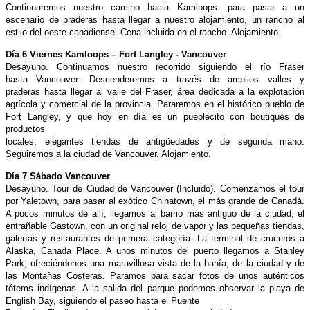
Continuaremos
nuestro camino hacia Kamloops. para pasar a un
escenario
de praderas hasta llegar a nuestro alojamiento, un rancho al
estilo del
oeste canadiense. Cena incluida en el rancho. Alojamiento.
Día 6 Viernes Kamloops – Fort Langley - Vancouver
Desayuno. Continuamos nuestro recorrido siguiendo el río Fraser
hasta
Vancouver. Descenderemos a través de amplios valles y
praderas
hasta llegar al valle del Fraser, área dedicada a la explotación
agrícola
y comercial de la provincia. Pararemos en el histórico pueblo de
Fort
Langley, y que hoy en día es un pueblecito con boutiques de
productos
locales, elegantes tiendas de antigüedades y de segunda mano.
Seguiremos
a la ciudad de Vancouver. Alojamiento.
Día 7 Sábado Vancouver
Desayuno. Tour de Ciudad de Vancouver (Incluido). Comenzamos el
tour
por Yaletown, para pasar al exótico Chinatown, el más grande
de Canadá.
A pocos minutos de allí, llegamos al barrio más antiguo de
la ciudad, el
entrañable Gastown, con un original reloj de vapor y las
pequeñas tiendas,
galerías y restaurantes de primera categoría. La terminal de cruceros a
Alaska, Canada Place. A unos minutos del puerto
llegamos a Stanley
Park, ofreciéndonos una maravillosa vista de la
bahía, de la ciudad y de
las Montañas Costeras. Paramos para sacar fotos
de unos auténticos
tótems indígenas. A la salida del parque podemos
observar la playa de
English Bay, siguiendo el paseo hasta el Puente