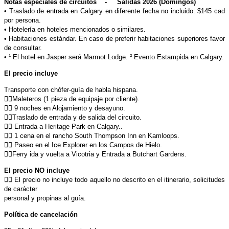
Notas especiales de circuitos - Salidas 2026 (Domingos)
• Traslado de entrada en Calgary en diferente fecha no incluido: $145 cad
por persona.
• Hotelería en hoteles mencionados o similares.
• Habitaciones estándar. En caso de preferir habitaciones superiores favor
de consultar.
• ¹ El hotel en Jasper será Marmot Lodge. ² Evento Estampida en Calgary.
El precio incluye
Transporte con chófer-guía de habla hispana.
􀅦􀀃Maleteros (1 pieza de equipaje por cliente).
􀅦􀀃 9 noches en Alojamiento y desayuno.
􀅦􀀃Traslado de entrada y de salida del circuito.
􀅦􀀃 Entrada a Heritage Park en Calgary..
􀅦􀀃 1 cena en el rancho South Thompson Inn en Kamloops.
􀅦􀀃 Paseo en el Ice Explorer en los Campos de Hielo.
􀅦􀀃Ferry ida y vuelta a Vicotria y Entrada a Butchart Gardens.
El precio NO incluye
􀅦􀀃 El precio no incluye todo aquello no descrito en el itinerario, solicitudes
de carácter
personal y propinas al guía.
Política de cancelación