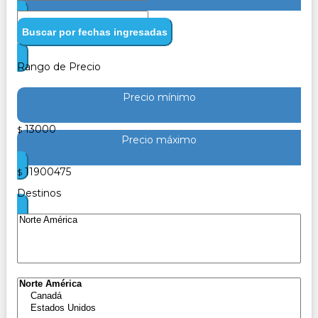
Buscar por fechas ingresadas
Rango de Precio
Precio mínimo
13000
$
Precio máximo
11900475
$
Destinos