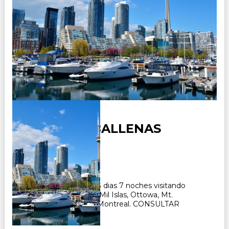
CANADA Y BALLENAS
Duración:
8
Días
7
Noches
Paquete Turistico de 8 dias 7 noches visitando
Toronto, Niagara Falls, Mil Islas, Ottowa, Mt.
Tremblant, Quebec y Montreal. CONSULTAR