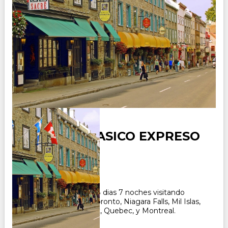
CANADA CLASICO EXPRESO
Duración:
8
Días
7
Noches
Paquete Turistico de 8 dias 7 noches visitando
Canada, recorriendo Toronto, Niagara Falls, Mil Islas,
Ottawa, Mt.Tremblant, Quebec, y Montreal.
CONSULTAR