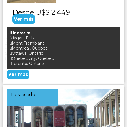
Desde
U$S 2.449
Ver más
Itinerario:
Niagara Falls
Mont Tremblant
Montreal, Quebec
Ottawa, Ontario
Quebec city, Quebec
Toronto, Ontario
Ver más
Destacado