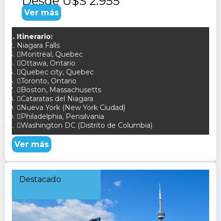
Desde
U$S 2.955
Ver más
Itinerario:
Niagara Falls
Montreal, Quebec
Ottawa, Ontario
Quebec city, Quebec
Toronto, Ontario
Boston, Massachusetts
Cataratas del Niagara
Nueva York (New York Ciudad)
Philadelphia, Pensilvania
Washington DC (Distrito de Columbia)
Ver más
Destacado