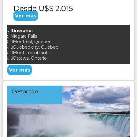
Desde
U$S 2.015
Ver más
Itinerario:
Niagara Falls
Montreal, Quebec
Quebec city, Quebec
Mont Tremblant
Ottawa, Ontario
Ver más
Destacado