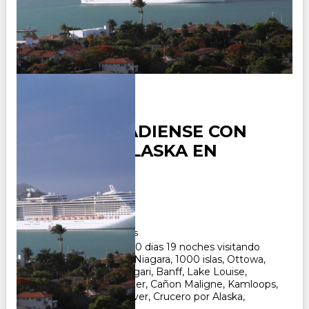
CANADA -
TRANSCANADIENSE CON
CRUCERO ALASKA EN
ESPAÑOL
Duración:
20
Días
19
Noches
Paquete Turistico de 20 dias 19 noches visitando
Toronto, Cataratas del Niagara, 1000 islas, Ottowa,
Quebec, Montreal, Calgari, Banff, Lake Louise,
Campos de Hielo, Jasper, Cañon Maligne, Kamloops,
Fort Langley - Vancouver, Crucero por Alaska,