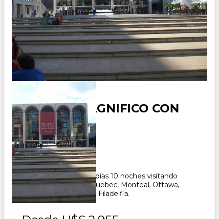
CANADA MAGNIFICO CON
NYC
Duración:
11
Días
10
Noches
Paquete Turisco de 11 dias 10 noches visitando
Nueva York, Boston, Quebec, Monteal, Ottawa,
Toronto, Washington y Filadelfia.