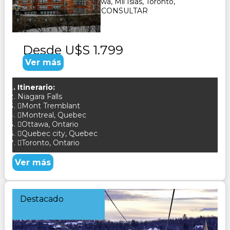
Montreal, Queec, Ottowa, Mil Islas, Toronto,
Cataratas del Niagara. CONSULTAR
Desde
U$S 1.799
Ver más
Itinerario:
Niagara Falls
Mont Tremblant
Montreal, Quebec
Ottawa, Ontario
Quebec city, Quebec
Toronto, Ontario
Ver más
Destacado