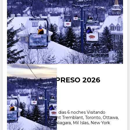
CANADA EXPRESO 2026
Duración:
7
Días
6
Noches
Paquete Turistico de 7 dias 6 noches Visitando
Montreal, Quebec, Mont Tremblant, Toronto, Ottawa,
Boston, Cataratas del Niagara, Mil Islas, New York
CONSULTAR