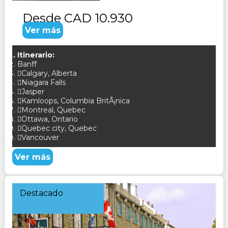
Desde
CAD 10.930
Ver más
Itinerario:
Banff
Calgary, Alberta
Niagara Falls
Jasper
Kamloops, Columbia BritÃ¡nica
Montreal, Quebec
Ottawa, Ontario
Quebec city, Quebec
Vancouver
Ver más
Destacado