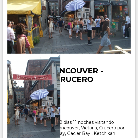
CANADA VANCOUVER -
VICTORIA- CRUCERO
ALASKA
Duración:
12
Días
11
Noches
Paquete Turistico de 12 dias 11 noches visitando
Canada, recorriendo Vancouver, Victoria, Crucero por
Alaska, Juneau, Skagway, Gacier Bay , Ketchikan