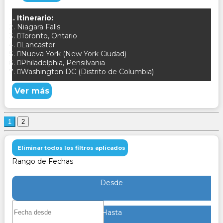
Itinerario:
Niagara Falls
Toronto, Ontario
Lancaster
Nueva York (New York Ciudad)
Philadelphia, Pensilvania
Washington DC (Distrito de Columbia)
Ver más
1
2
Eliminar todos los filtros aplicados
Rango de Fechas
Desde
Hasta