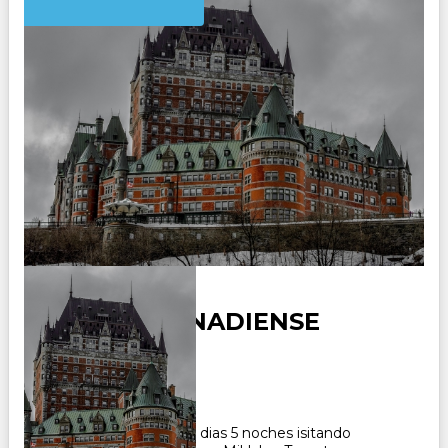
CAMINO CANADIENSE
Duración:
6
Días
5
Noches
Paquete Turistico de 6 dias 5 noches isitando