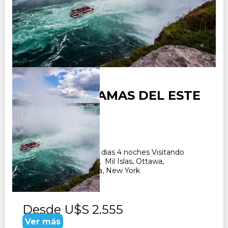
USA PANORAMAS DEL ESTE
Duración:
5
Días
4
Noches
Paquete Turistico de 5 dias 4 noches Visitando
Niagara Falls, Toronto , Mil Islas, Ottawa,
Washington, Filadeldfia, New York
Desde
U$S 2.555
Ver más