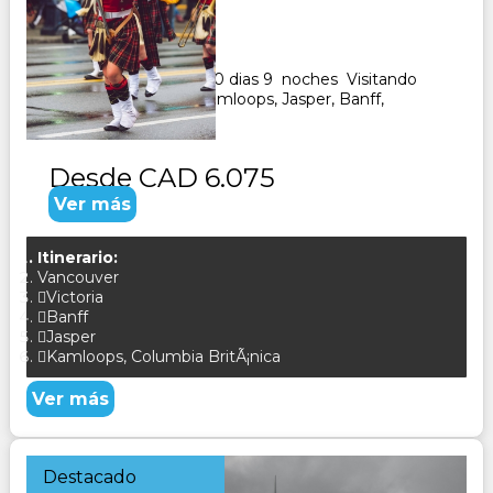
Duración:
10
Días
9
Noches
Paquete Turistico de 10 dias 9 noches Visitando
Vancouver, Calgary, Kamloops, Jasper, Banff,
CONSULTAR
Desde
CAD 6.075
Ver más
Itinerario:
Vancouver
Victoria
Banff
Jasper
Kamloops, Columbia BritÃ¡nica
Ver más
Destacado