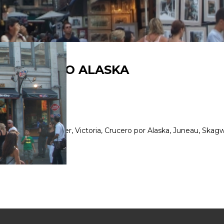
A- CRUCERO ALASKA
ecorriendo Vancouver, Victoria, Crucero por Alaska, Juneau, Skag