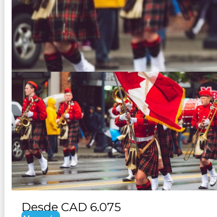
CANADA ROCOSAS - VANCOUVER
Duración:
10
Días
9
Noches
Paquete Turistico de 10 dias 9 noches Visitando Vancouv
Desde
CAD 6.075