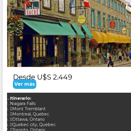
CANADA CLASICO EXPRESO
Duración:
8
Días
7
Noches
Paquete Turistico de 8 dias 7 noches visitando Canada, re
Desde
U$S 2.449
Ver más
Itinerario:
Niagara Falls
Mont Tremblant
Montreal, Quebec
Ottawa, Ontario
Quebec city, Quebec
Toronto, Ontario