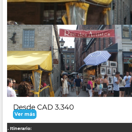
CANADA VANCOUVER -VICTORI
Duración:
12
Días
11
Noches
Paquete Turistico de 12 dias 11 noches visitando Canada, r
Desde
CAD 3.340
Ver más
Itinerario: