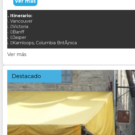
Ver más
Itinerario:
Vancouver
Victoria
Banff
Jasper
Kamloops, Columbia BritÃ¡nica
Ver más
Destacado