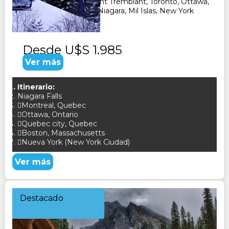
Montreal, Quebec, Mont Tremblant, Toronto, Ottawa,
Boston, Cataratas del Niagara, Mil Islas, New York
CONSULTAR
Desde
U$S 1.985
Ver más
Itinerario:
Niagara Falls
Montreal, Quebec
Ottawa, Ontario
Quebec city, Quebec
Boston, Massachusetts
Nueva York (New York Ciudad)
Ver más
Destacado