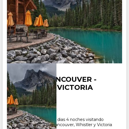
CANADA VANCOUVER -
WHISTLER - VICTORIA
Duración:
5
Días
4
Noches
Paquete Turistico de 5 dias 4 noches visitando
Canada, recorriendo Vancouver, Whistler y Victoria