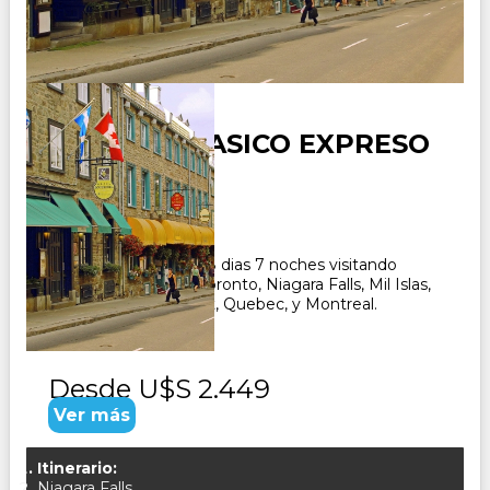
CANADA CLASICO EXPRESO
Duración:
8
Días
7
Noches
Paquete Turistico de 8 dias 7 noches visitando
Canada, recorriendo Toronto, Niagara Falls, Mil Islas,
Ottawa, Mt.Tremblant, Quebec, y Montreal.
CONSULTAR
Desde
U$S 2.449
Ver más
Itinerario:
Niagara Falls