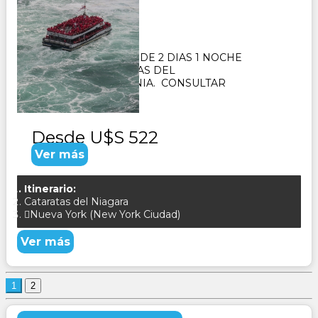
Duración:
2
Días
1
Noches
PAQUETE TURISTICO DE 2 DIAS 1 NOCHE
VISITANDO CATARATAS DEL
NIAGARA, PENSILVANIA. CONSULTAR
Desde
U$S 522
Ver más
Itinerario:
Cataratas del Niagara
Nueva York (New York Ciudad)
Ver más
1
2