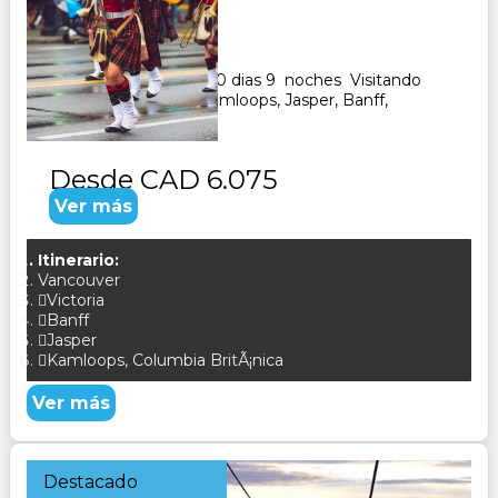
Duración:
10
Días
9
Noches
Paquete Turistico de 10 dias 9 noches Visitando
Vancouver, Calgary, Kamloops, Jasper, Banff,
CONSULTAR
Desde
CAD 6.075
Ver más
Itinerario:
Vancouver
Victoria
Banff
Jasper
Kamloops, Columbia BritÃ¡nica
Ver más
Destacado