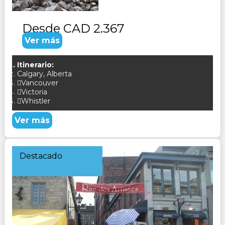
CONSULTAR
Desde
CAD 2.367
Ver más
Itinerario:
Calgary, Alberta
Vancouver
Victoria
Whistler
Ver más
Destacado