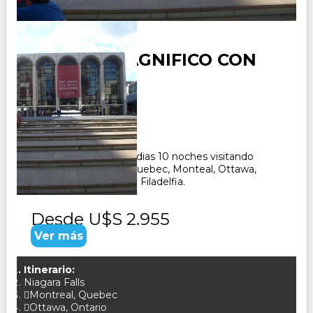
CANADA MAGNIFICO CON
NYC
Duración:
11
Días
10
Noches
Paquete Turisco de 11 dias 10 noches visitando
Nueva York, Boston, Quebec, Monteal, Ottawa,
Toronto, Washington y Filadelfia.
Desde
U$S 2.955
Ver más
Itinerario:
Niagara Falls
Montreal, Quebec
Ottawa, Ontario