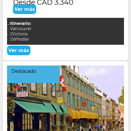
Desde
CAD 3.340
Ver más
Itinerario:
Vancouver
Victoria
Whistler
Ver más
Destacado