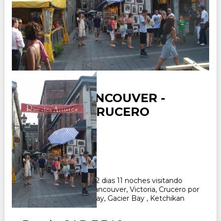
CANADA VANCOUVER -
VICTORIA- CRUCERO
ALASKA
Duración:
12
Días
11
Noches
Paquete Turistico de 12 dias 11 noches visitando
Canada, recorriendo Vancouver, Victoria, Crucero por
Alaska, Juneau, Skagway, Gacier Bay , Ketchikan