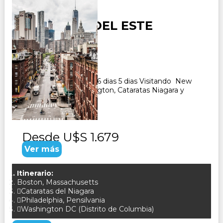
USA JOYAS DEL ESTE
Duración:
6
Días
5
Noches
Paquetes Turistico de 6 dias 5 dias Visitando New
York, Filadelfia, Washington, Cataratas Niagara y
Boston. CONSULTAR
Desde
U$S 1.679
Ver más
Itinerario:
Boston, Massachusetts
Cataratas del Niagara
Philadelphia, Pensilvania
Washington DC (Distrito de Columbia)