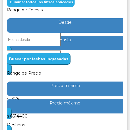
Eliminar todos los filtros aplicados
Rango de Fechas
Desde
Hasta
Buscar por fechas ingresadas
Rango de Precio
Precio mínimo
14251
$
Precio máximo
6614400
$
Destinos