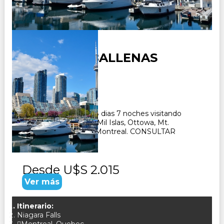
CANADA Y BALLENAS
Duración:
8
Días
7
Noches
Paquete Turistico de 8 dias 7 noches visitando
Toronto, Niagara Falls, Mil Islas, Ottowa, Mt.
Tremblant, Quebec y Montreal. CONSULTAR
Desde
U$S 2.015
Ver más
Itinerario:
Niagara Falls