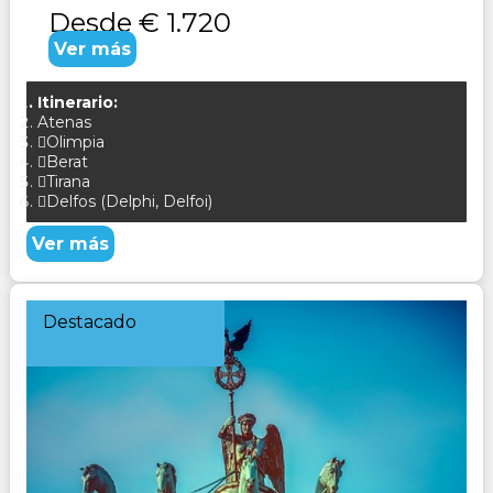
Desde
€ 1.720
Ver más
Itinerario:
Atenas
Olimpia
Berat
Tirana
Delfos (Delphi, Delfoi)
Ver más
Destacado