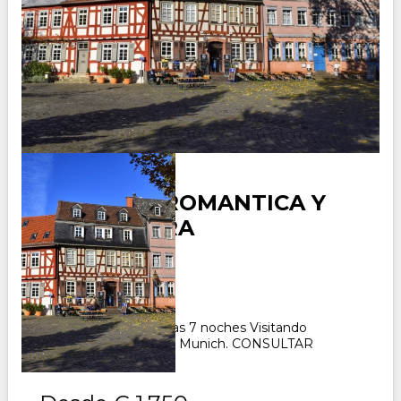
ALEMANIA ROMANTICA Y
SELVA NEGRA
Duración:
8
Días
7
Noches
Paquete Turístico 8 días 7 noches Visitando
Frankfurt, Estrasburgo, Munich. CONSULTAR