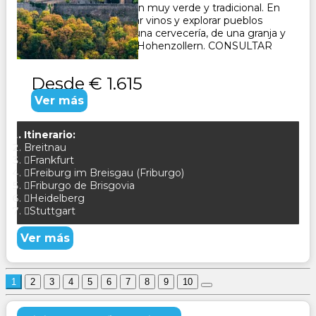
Selva Negra, una región muy verde y tradicional. En
Alsacia podrás degustar vinos y explorar pueblos
pintorescos. Visita de una cervecería, de una granja y
del famoso castillo de Hohenzollern. CONSULTAR
Desde
€ 1.615
Ver más
Itinerario:
Breitnau
Frankfurt
Freiburg im Breisgau (Friburgo)
Friburgo de Brisgovia
Heidelberg
Stuttgart
Ver más
1
2
3
4
5
6
7
8
9
10