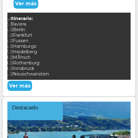
Ver más
Itinerario:
Baviera
Berlin
Frankfurt
Fussen
Hamburgo
Heidelberg
MÃºnich
Rothenburg
Innsbruck
Neuschwanstein
Ver más
Destacado