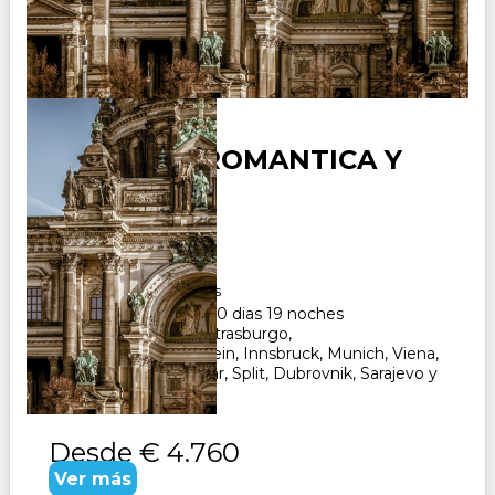
ALEMANIA ROMANTICA Y
BALCANES
Duración:
20
Días
19
Noches
Paquete Turistico de 20 dias 19 noches
Visitando Frankfurt, Estrasburgo,
Fussen, Neuschwanstein, Innsbruck, Munich, Viena,
Ljubljana, Opatija, Zadar, Split, Dubrovnik, Sarajevo y
Zagreb. CONSULTAR
Desde
€ 4.760
Ver más