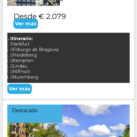
Alemania CONSULTAR
Desde
€ 2.079
Ver más
Itinerario:
Frankfurt
Friburgo de Brisgovia
Heidelberg
Kempten
Lindau
MÃºnich
Nuremberg
Ver más
Destacado