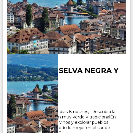
ALEMANIA - SELVA NEGRA Y
ALSACIA
Duración:
8
Días
7
Noches
Paquete Turistico de 9 dias 8 noches, Descubra la
Selva Negra, una región muy verde y tradicionalEn
Alsacia podrá degustar vinos y explorar pueblos
pintorescos. Conozca todo lo mejor en el sur de