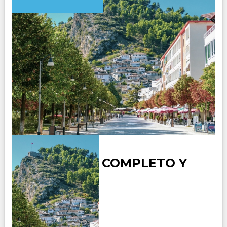
ALBANIA AL COMPLETO Y
ATENAS
Duración:
12
Días
11
Noches