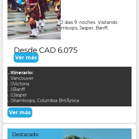
Duración:
10
Días
9
Noches
Paquete Turistico de 10 dias 9 noches Visitando
Vancouver, Calgary, Kamloops, Jasper, Banff,
CONSULTAR
Desde
CAD 6.075
Ver más
Itinerario:
Vancouver
Victoria
Banff
Jasper
Kamloops, Columbia BritÃ¡nica
Ver más
Destacado