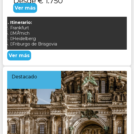
Desde
€ 1.750
Ver más
Itinerario:
Frankfurt
MÃºnich
Heidelberg
Friburgo de Brisgovia
Ver más
Destacado