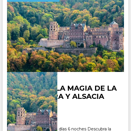
ALEMANIA, LA MAGIA DE LA
SELVA NEGRA Y ALSACIA
Duración:
7
Días
6
Noches
Paquete Turístico de 7 días 6 noches Descubra la