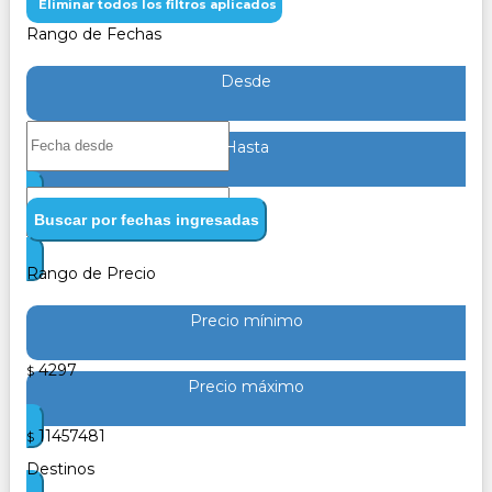
Eliminar todos los filtros aplicados
Rango de Fechas
Desde
Hasta
Buscar por fechas ingresadas
Rango de Precio
Precio mínimo
4297
$
Precio máximo
11457481
$
Destinos