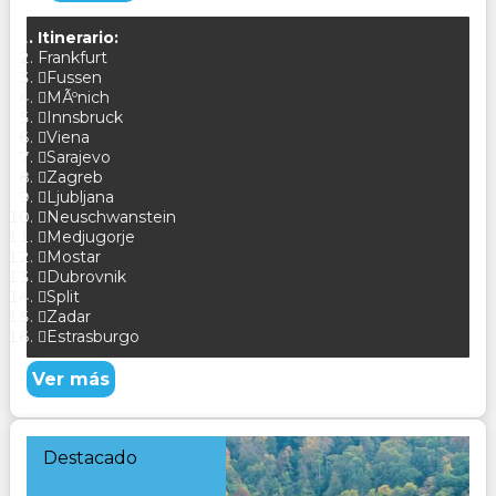
Itinerario:
Frankfurt
Fussen
MÃºnich
Innsbruck
Viena
Sarajevo
Zagreb
Ljubljana
Neuschwanstein
Medjugorje
Mostar
Dubrovnik
Split
Zadar
Estrasburgo
Ver más
Destacado