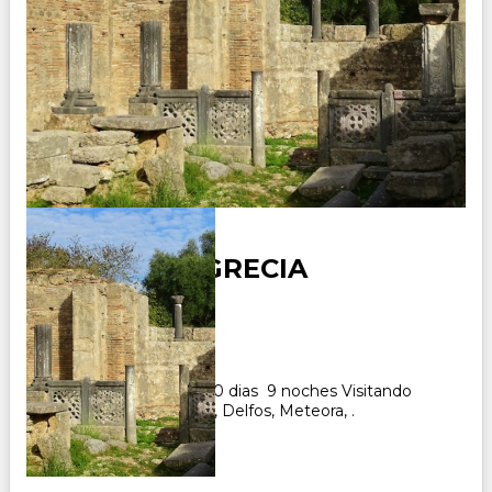
ALBANIA Y GRECIA
Duración:
10
Días
9
Noches
Paquete Turistico de 10 dias 9 noches Visitando
Tirana, Atenas, Olimpia, Delfos, Meteora, .
CONSULTAR