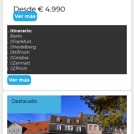
Desde
€ 4.990
Ver más
Itinerario:
Berlin
Frankfurt
Heidelberg
MÃºnich
Ginebra
Zermatt
ZÃºrich
Ver más
Destacado