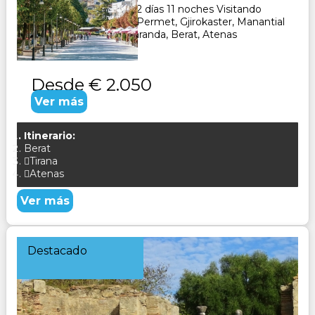
Paquete Turístico de 12 días 11 noches Visitando
Tirana, Elbasan, Korca, Permet, Gjirokaster, Manantial
del Ojo Azul, Atevas Saranda, Berat, Atenas
CONSULTAR
Desde
€ 2.050
Ver más
Itinerario:
Berat
Tirana
Atenas
Ver más
Destacado