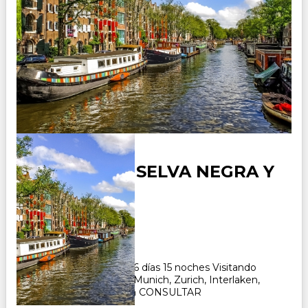
ALEMANIA - SELVA NEGRA Y
SUIZA
Duración:
16
Días
15
Noches
Paquete Turistico de 16 días 15 noches Visitando
Frankfurt, Heidelberg, Munich, Zurich, Interlaken,
Ginebra, Zermat, Zuich CONSULTAR