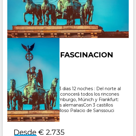
ALEMANIA - FASCINACION
Duración:
13
Días
12
Noches
Paquete Turistico de 13 dias 12 noches : Del norte al
sur y del este al oeste: conocerá todos los rincones
de AlemaniaBerlín, Hamburgo, Múnich y Frankfurt:
descubra las metrópolis alemanasCon 3 castillos
románticos y el maravilloso Palacio de Sanssouci
CONSULTAR
Desde
€ 2.735