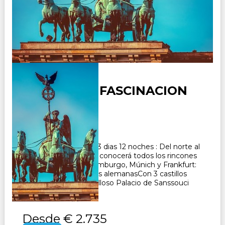
ALEMANIA - FASCINACION
Duración:
13
Días
12
Noches
Paquete Turistico de 13 dias 12 noches : Del norte al
sur y del este al oeste: conocerá todos los rincones
de AlemaniaBerlín, Hamburgo, Múnich y Frankfurt:
descubra las metrópolis alemanasCon 3 castillos
románticos y el maravilloso Palacio de Sanssouci
CONSULTAR
Desde
€ 2.735