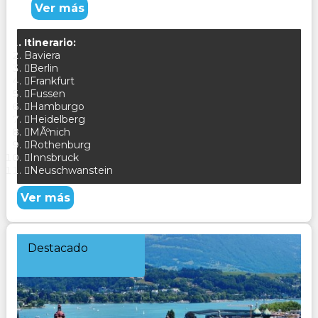
Ver más
Itinerario:
Baviera
Berlin
Frankfurt
Fussen
Hamburgo
Heidelberg
MÃºnich
Rothenburg
Innsbruck
Neuschwanstein
Ver más
Destacado