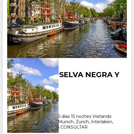
ALEMANIA - SELVA NEGRA Y
SUIZA
Duración:
16
Días
15
Noches
Paquete Turistico de 16 días 15 noches Visitando
Frankfurt, Heidelberg, Munich, Zurich, Interlaken,
Ginebra, Zermat, Zuich CONSULTAR