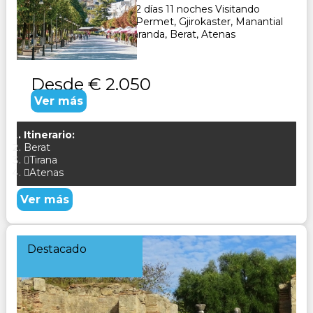
Paquete Turístico de 12 días 11 noches Visitando
Tirana, Elbasan, Korca, Permet, Gjirokaster, Manantial
del Ojo Azul, Atevas Saranda, Berat, Atenas
CONSULTAR
Desde
€ 2.050
Ver más
Itinerario:
Berat
Tirana
Atenas
Ver más
Destacado