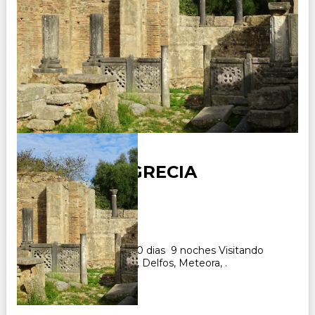
ALBANIA Y GRECIA
Duración:
10
Días
9
Noches
Paquete Turistico de 10 dias 9 noches Visitando
Tirana, Atenas, Olimpia, Delfos, Meteora, .
CONSULTAR