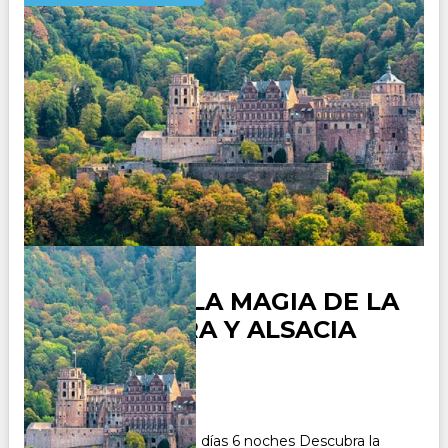
ALEMANIA, LA MAGIA DE LA
SELVA NEGRA Y ALSACIA
Duración:
7
Días
6
Noches
Paquete Turístico de 7 días 6 noches Descubra la