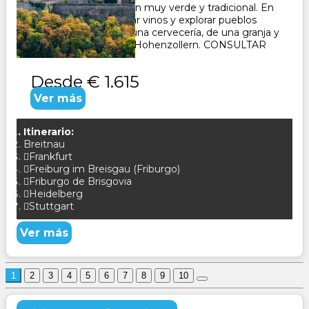
Selva Negra, una región muy verde y tradicional. En
Alsacia podrás degustar vinos y explorar pueblos
pintorescos. Visita de una cervecería, de una granja y
del famoso castillo de Hohenzollern. CONSULTAR
Desde
€ 1.615
Ver más
Itinerario:
Breitnau
Frankfurt
Freiburg im Breisgau (Friburgo)
Friburgo de Brisgovia
Heidelberg
Stuttgart
Ver más
1
2
3
4
5
6
7
8
9
10