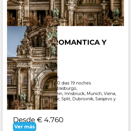
ALEMANIA ROMANTICA Y
BALCANES
Duración:
20
Días
19
Noches
Paquete Turistico de 20 dias 19 noches
Visitando Frankfurt, Estrasburgo,
Fussen, Neuschwanstein, Innsbruck, Munich, Viena,
Ljubljana, Opatija, Zadar, Split, Dubrovnik, Sarajevo y
Zagreb. CONSULTAR
Desde
€ 4.760
Ver más