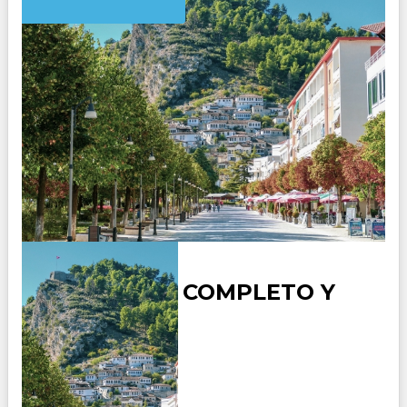
ALBANIA AL COMPLETO Y
ATENAS
Duración:
12
Días
11
Noches