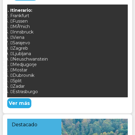
Itinerario:
Frankfurt
Fussen
MÃºnich
Innsbruck
Viena
Sarajevo
Zagreb
Ljubljana
Neuschwanstein
Medjugorje
Mostar
Dubrovnik
Split
Zadar
Estrasburgo
Ver más
Destacado