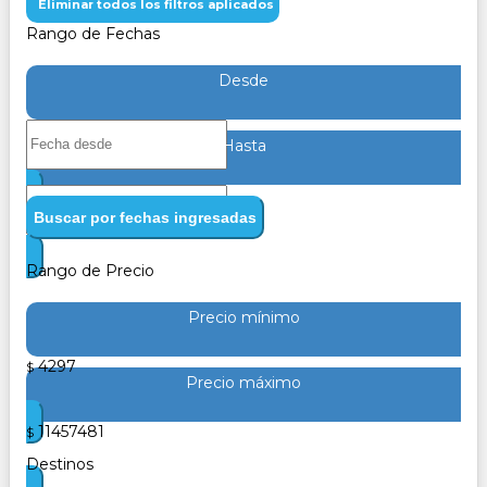
Eliminar todos los filtros aplicados
Rango de Fechas
Desde
Hasta
Buscar por fechas ingresadas
Rango de Precio
Precio mínimo
4297
$
Precio máximo
11457481
$
Destinos