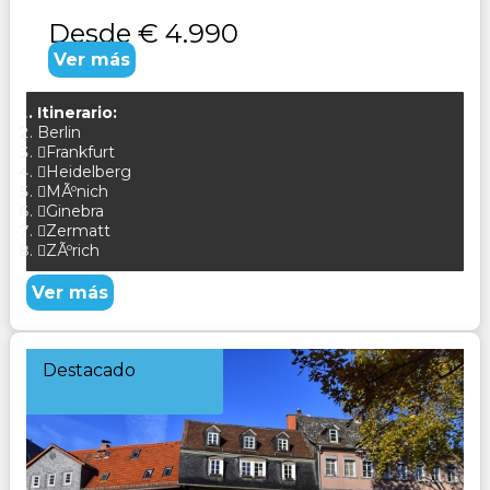
Desde
€ 4.990
Ver más
Itinerario:
Berlin
Frankfurt
Heidelberg
MÃºnich
Ginebra
Zermatt
ZÃºrich
Ver más
Destacado