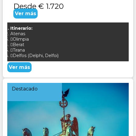
Desde
€ 1.720
Ver más
Itinerario:
Atenas
Olimpia
Berat
Tirana
Delfos (Delphi, Delfoi)
Ver más
Destacado