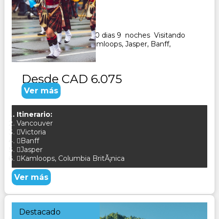
Duración:
10
Días
9
Noches
Paquete Turistico de 10 dias 9 noches Visitando
Vancouver, Calgary, Kamloops, Jasper, Banff,
CONSULTAR
Desde
CAD 6.075
Ver más
Itinerario:
Vancouver
Victoria
Banff
Jasper
Kamloops, Columbia BritÃ¡nica
Ver más
Destacado