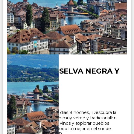
ALEMANIA - SELVA NEGRA Y
ALSACIA
Duración:
8
Días
7
Noches
Paquete Turistico de 9 dias 8 noches, Descubra la
Selva Negra, una región muy verde y tradicionalEn
Alsacia podrá degustar vinos y explorar pueblos
pintorescos. Conozca todo lo mejor en el sur de