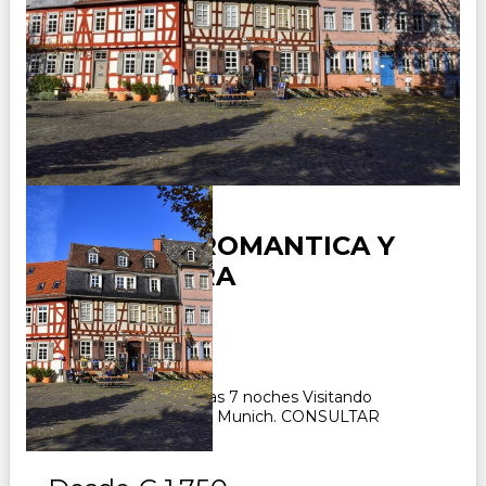
ALEMANIA ROMANTICA Y
SELVA NEGRA
Duración:
8
Días
7
Noches
Paquete Turístico 8 días 7 noches Visitando
Frankfurt, Estrasburgo, Munich. CONSULTAR