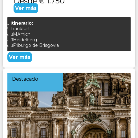
Desde
€ 1.750
Ver más
Itinerario:
Frankfurt
MÃºnich
Heidelberg
Friburgo de Brisgovia
Ver más
Destacado