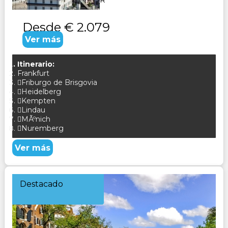
Alemania CONSULTAR
Desde
€ 2.079
Ver más
Itinerario:
Frankfurt
Friburgo de Brisgovia
Heidelberg
Kempten
Lindau
MÃºnich
Nuremberg
Ver más
Destacado