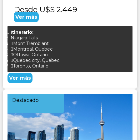
Desde
U$S 2.449
Ver más
Itinerario:
Niagara Falls
Mont Tremblant
Montreal, Quebec
Ottawa, Ontario
Quebec city, Quebec
Toronto, Ontario
Ver más
Destacado