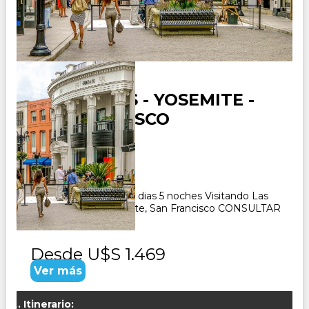
USA - VEGAS - YOSEMITE -
SAN FRANCISCO
Duración:
6
Días
5
Noches
Paquete Turistico de 6 dias 5 noches Visitando Las
Vegas, Fresno, Yosemite, San Francisco CONSULTAR
Desde
U$S 1.469
Ver más
Itinerario: