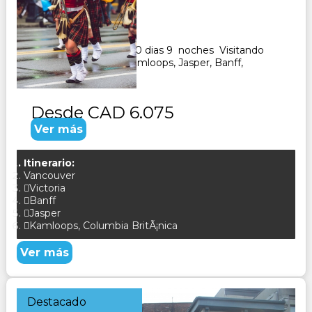
Duración:
10
Días
9
Noches
Paquete Turistico de 10 dias 9 noches Visitando
Vancouver, Calgary, Kamloops, Jasper, Banff,
CONSULTAR
Desde
CAD 6.075
Ver más
Itinerario:
Vancouver
Victoria
Banff
Jasper
Kamloops, Columbia BritÃ¡nica
Ver más
Destacado