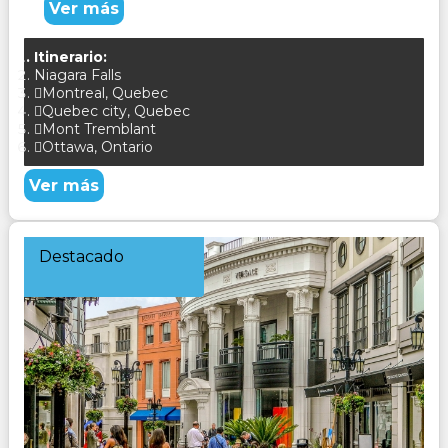
Ver más
Itinerario:
Niagara Falls
Montreal, Quebec
Quebec city, Quebec
Mont Tremblant
Ottawa, Ontario
Ver más
Destacado