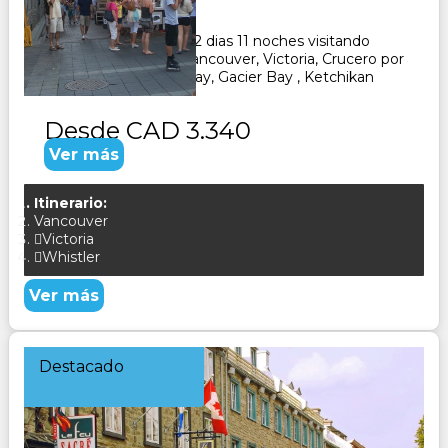
12
Días
11
Noches
Paquete Turistico de 12 dias 11 noches visitando
Canada, recorriendo Vancouver, Victoria, Crucero por
Alaska, Juneau, Skagway, Gacier Bay , Ketchikan
Desde
CAD 3.340
Ver más
Itinerario:
Vancouver
Victoria
Whistler
Ver más
Destacado