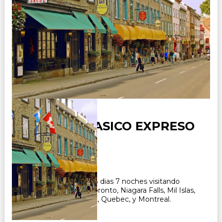
CANADA CLASICO EXPRESO
Duración:
8
Días
7
Noches
Paquete Turistico de 8 dias 7 noches visitando
Canada, recorriendo Toronto, Niagara Falls, Mil Islas,
Ottawa, Mt.Tremblant, Quebec, y Montreal.
CONSULTAR