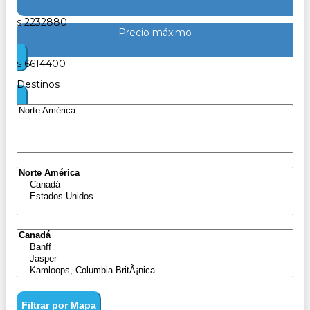
2232880
$
Precio máximo
6614400
$
Destinos
Filtrar por Mapa