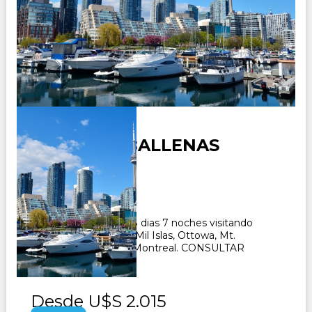
CANADA Y BALLENAS
Duración:
8
Días
7
Noches
Paquete Turistico de 8 dias 7 noches visitando
Toronto, Niagara Falls, Mil Islas, Ottowa, Mt.
Tremblant, Quebec y Montreal. CONSULTAR
Desde
U$S 2.015