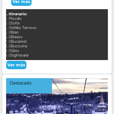
Ver más
Itinerario:
Plovdiv
Sofia
Veliko Tarnovo
Bran
Brasov
Bucarest
Bucovina
Sibiu
Sighisoara
Ver más
Destacado