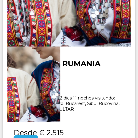
BULGARIA Y RUMANIA
Duración:
12
Días
11
Noches
Paquete Turistico de 12 dias 11 noches visitando:
Sofia, Rila, Plovdv, Velko, Bucarest, Sibu, Bucovina,
Brasov. y Sinaia CONSULTAR
Desde
€ 2.515