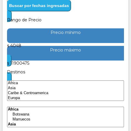
Buscar por fechas ingresadas
Rango de Precio
Precio mínimo
4048
$
Precio máximo
11900475
$
Destinos