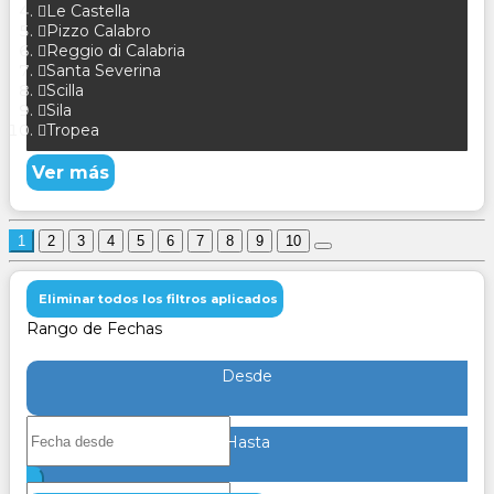
Le Castella
Pizzo Calabro
Reggio di Calabria
Santa Severina
Scilla
Sila
Tropea
Ver más
1
2
3
4
5
6
7
8
9
10
Eliminar todos los filtros aplicados
Rango de Fechas
Desde
Hasta