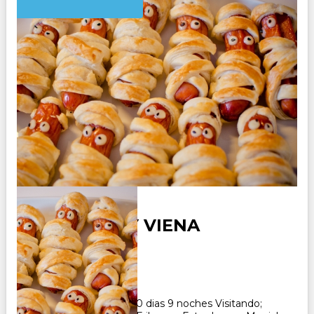
ALEMANIA Y VIENA
Duración:
10
Días
9
Noches
Paquete Turistico de 10 dias 9 noches Visitando;