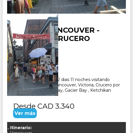
CANADA VANCOUVER -
VICTORIA- CRUCERO
ALASKA
Duración:
12
Días
11
Noches
Paquete Turistico de 12 dias 11 noches visitando
Canada, recorriendo Vancouver, Victoria, Crucero por
Alaska, Juneau, Skagway, Gacier Bay , Ketchikan
Desde
CAD 3.340
Ver más
Itinerario: