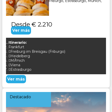
Frankfurt, Heidelberg, Friburgo, Estrasburgo, Munich,
Viena,
Desde
€ 2.210
Ver más
Itinerario:
Frankfurt
Freiburg im Breisgau (Friburgo)
Heidelberg
MÃºnich
Viena
Estrasburgo
Ver más
Destacado