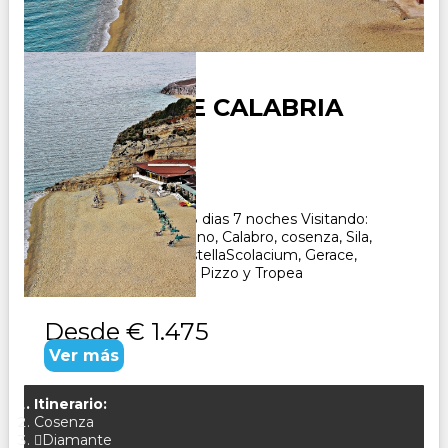
CIRCUITO DE CALABRIA
Duración:
8
Días
7
Noches
Paquete Turistico de 8 dias 7 noches Visitando:
Diamante, Paola, Morano, Calabro, cosenza, Sila,
Santa Severina, Le CastellaScolacium, Gerace,
Reggio, Calabria, Scilla, Pizzo y Tropea
Desde
€ 1.475
Ver más
Itinerario:
Cosenza
Diamante