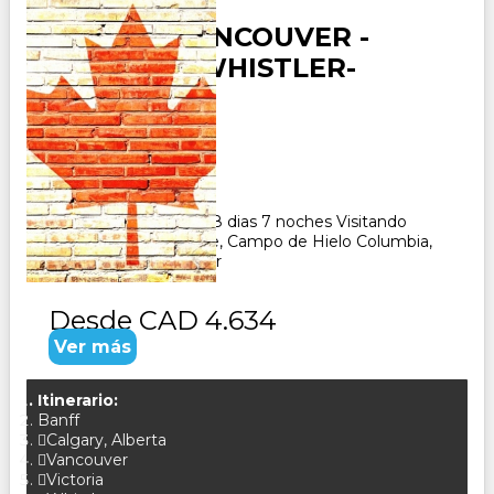
CANADA VANCOUVER -
VICTORIA- WHISTLER-
ROCOSAS
Duración:
8
Días
7
Noches
Paquete Turistico de 8 dias 7 noches Visitando
Vancouver, Revelstoke, Campo de Hielo Columbia,
Banff, Calgary, Whistler
Desde
CAD 4.634
Ver más
Itinerario:
Banff
Calgary, Alberta
Vancouver
Victoria