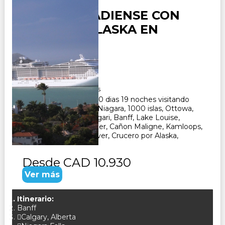
CANADA -
TRANSCANADIENSE CON
CRUCERO ALASKA EN
ESPAÑOL
Duración:
20
Días
19
Noches
Paquete Turistico de 20 dias 19 noches visitando
Toronto, Cataratas del Niagara, 1000 islas, Ottowa,
Quebec, Montreal, Calgari, Banff, Lake Louise,
Campos de Hielo, Jasper, Cañon Maligne, Kamloops,
Fort Langley - Vancouver, Crucero por Alaska,
Desde
CAD 10.930
Ver más
Itinerario:
Banff
Calgary, Alberta