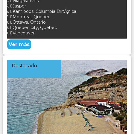
Niagara Falls
Jasper
Kamloops, Columbia BritÃ¡nica
Montreal, Quebec
Ottawa, Ontario
Quebec city, Quebec
Vancouver
Ver más
Destacado