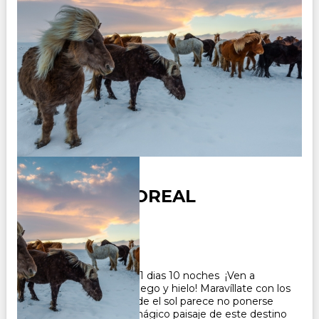
AUREOLA BOREAL
Duración:
10
Días
9
Noches
Paquete turistico de 11 dias 10 noches ¡Ven a
descubrir la tierra de fuego y hielo! Maravíllate con los
largos días de luz, donde el sol parece no ponerse
nunca, iluminando el mágico paisaje de este destino