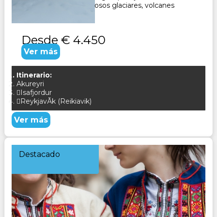
único. Explora majestuosos glaciares, volcanes
activos, lagun...
Desde
€ 4.450
Ver más
Itinerario:
Akureyri
Isafjordur
ReykjavÃ­k (Reikiavik)
Ver más
Destacado