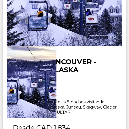
CANADA VANCOUVER -
CRUCERO ALASKA
Duración:
9
Días
8
Noches
Paquete Turistico de 9 dias 8 noches visitando
Vancouver, Crucero Alaska, Juneau, Skagway, Glacier
Bay, Ketchikan, CONSULTAR
Desde
CAD 1.834