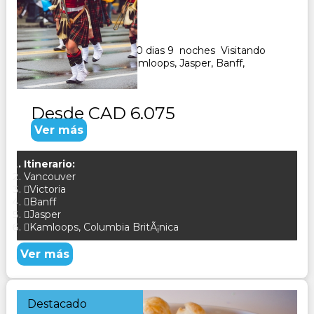
Duración:
10
Días
9
Noches
Paquete Turistico de 10 dias 9 noches Visitando
Vancouver, Calgary, Kamloops, Jasper, Banff,
CONSULTAR
Desde
CAD 6.075
Ver más
Itinerario:
Vancouver
Victoria
Banff
Jasper
Kamloops, Columbia BritÃ¡nica
Ver más
Destacado