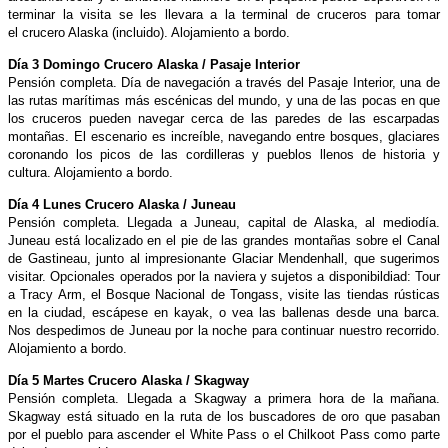
terminar la visita se les llevara a la terminal de cruceros para tomar
el crucero Alaska (incluido). Alojamiento a bordo.
Día 3 Domingo Crucero Alaska / Pasaje Interior
Pensión completa. Día de navegación a través del Pasaje Interior, una de
las rutas marítimas más escénicas del mundo, y una de las pocas en que
los cruceros pueden navegar cerca de las paredes de las escarpadas
montañas. El escenario
es increíble, navegando entre bosques, glaciares
coronando los picos de las cordilleras y pueblos llenos de historia y
cultura. Alojamiento a bordo.
Día 4 Lunes Crucero Alaska / Juneau
Pensión completa. Llegada a Juneau, capital de Alaska, al mediodía.
Juneau está localizado en el pie de las grandes montañas sobre el Canal
de Gastineau, junto al impresionante Glaciar Mendenhall, que sugerimos
visitar. Opcionales operados por la naviera y sujetos a disponibildiad: Tour
a Tracy Arm, el Bosque Nacional de Tongass, visite las tiendas rústicas
en la ciudad, escápese en kayak, o vea las ballenas desde una barca.
Nos despedimos de Juneau por la noche para
continuar nuestro recorrido.
Alojamiento a bordo.
Día 5 Martes Crucero Alaska / Skagway
Pensión completa. Llegada a Skagway a primera hora de la mañana.
Skagway está situado en la ruta de los buscadores de oro que pasaban
por el pueblo para ascender el White Pass o el Chilkoot Pass como parte