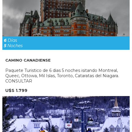
6
Días
5
Noches
CAMINO CANADIENSE
Paquete Turistico de 6 dias 5 noches isitando Montreal,
Queec, Ottowa, Mil Islas, Toronto, Cataratas del Niagara.
CONSULTAR
U$S 1.799