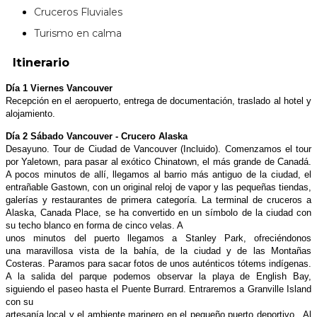
Cruceros Fluviales
Turismo en calma
Itinerario
Día 1 Viernes Vancouver
Recepción en el aeropuerto, entrega de documentación, traslado al hotel y
alojamiento.
Día 2 Sábado Vancouver - Crucero Alaska
Desayuno. Tour de Ciudad de Vancouver (Incluido). Comenzamos el tour
por Yaletown, para pasar al exótico Chinatown, el más grande de Canadá.
A pocos minutos de allí, llegamos al barrio más antiguo de la ciudad, el
entrañable Gastown, con un original reloj de vapor y las pequeñas tiendas,
galerías y restaurantes de primera categoría. La terminal de cruceros a
Alaska, Canada Place, se ha convertido en un símbolo de la ciudad con
su techo blanco en forma de cinco velas. A
unos minutos del puerto llegamos a Stanley Park, ofreciéndonos
una maravillosa vista de la bahía, de la ciudad y de las Montañas
Costeras. Paramos para sacar fotos de unos auténticos tótems indígenas.
A la salida del parque podemos observar la playa de English Bay,
siguiendo el paseo hasta el Puente Burrard. Entraremos a Granville Island
con su
artesanía local y el ambiente marinero en el pequeño puerto deportivo.. Al