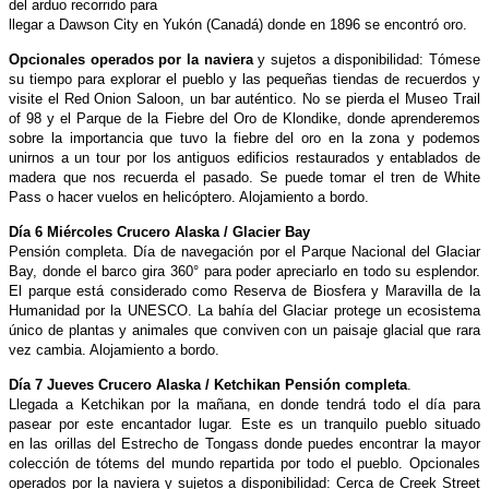
del arduo recorrido para
llegar a Dawson City en Yukón (Canadá) donde en 1896 se encontró oro.
Opcionales operados por la naviera
y sujetos a disponibilidad: Tómese
su tiempo para explorar el pueblo y las pequeñas tiendas de recuerdos y
visite el Red Onion Saloon, un bar auténtico. No se pierda el Museo Trail
of 98 y el Parque de la
Fiebre del Oro de Klondike, donde aprenderemos
sobre la importancia que tuvo la fiebre del oro en la zona y podemos
unirnos a un tour por los antiguos edificios restaurados y entablados de
madera que nos recuerda el pasado. Se puede
tomar el tren de White
Pass o hacer vuelos en helicóptero. Alojamiento a bordo.
Día 6 Miércoles Crucero Alaska / Glacier Bay
Pensión completa. Día de navegación por el Parque Nacional del Glaciar
Bay, donde el barco gira 360° para poder apreciarlo en todo su esplendor.
El parque está considerado como Reserva de Biosfera y Maravilla de la
Humanidad por la
UNESCO. La bahía del Glaciar protege un ecosistema
único de plantas y animales que conviven con un paisaje glacial que rara
vez cambia. Alojamiento a bordo.
Día 7 Jueves Crucero Alaska / Ketchikan Pensión completa
.
Llegada a Ketchikan por la mañana, en donde tendrá todo el día para
pasear por este encantador lugar. Este es un tranquilo pueblo situado
en
las orillas del Estrecho de Tongass donde puedes encontrar la mayor
colección de tótems del mundo repartida por todo el pueblo. Opcionales
operados por la naviera y sujetos a disponibilidad: Cerca de Creek Street