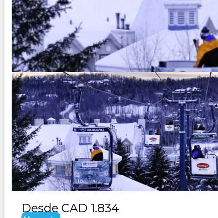
CANADA VANCOUVER - CRUCER
Duración:
9
Días
8
Noches
Paquete Turistico de 9 dias 8 noches visitando Vancouve
Desde
CAD 1.834