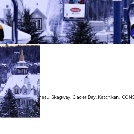
O ALASKA
r, Crucero Alaska, Juneau, Skagway, Glacier Bay, Ketchikan, CO