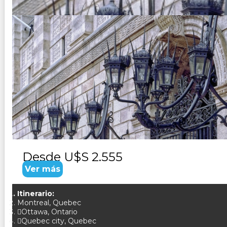
USA ENCANTOS DEL ESTE
Duración:
10
Días
9
Noches
Paquete Turistico de 10 dias 9 noches Visitando; Boston, M
Desde
U$S 2.555
Ver más
Itinerario:
Montreal, Quebec
Ottawa, Ontario
Quebec city, Quebec