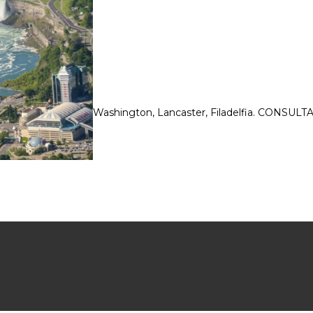
del Niagara, Toronto, Washington, Lancaster, Filadelfia. CONSULT