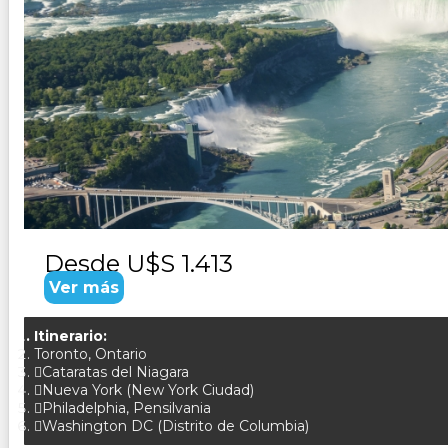
USA - FANTASIAS DEL NIAGARA
Duración:
5
Días
4
Noches
Paquete Turistico de 5 dias 4 noches Visitando Cataratas 
Desde
U$S 1.413
Ver más
Itinerario:
Toronto, Ontario
Cataratas del Niagara
Nueva York (New York Ciudad)
Philadelphia, Pensilvania
Washington DC (Distrito de Columbia)