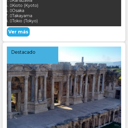
Kanazawa
Kioto (Kyoto)
Osaka
Takayama
Tokio (Tokyo)
Ver más
Destacado