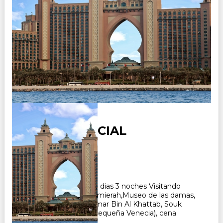
DUBAI ESENCIAL
Duración:
4
Días
3
Noches
Paquete Turistico de 4 dias 3 noches Visitando
Dubai, Mezquita de Jumierah,Museo de las damas,
Mezquita Al Farooq Omar Bin Al Khattab, Souk
Madinat Jumierah (la pequeña Venecia), cena
barbacoa en Sahara