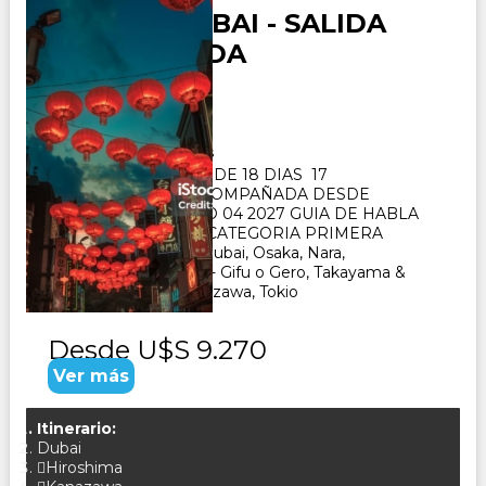
JAPON y DUBAI - SALIDA
ACOMPAÑADA
Duración:
18
Días
17
Noches
PAQUETE TURISTICO DE 18 DIAS 17
NOCHES. SALIDA ACOMPAÑADA DESDE
BUENOS AIRES MAYO 04 2027 GUIA DE HABLA
HISPANA- HOTELES CATEGORIA PRIMERA
SUPERIOR VISITA : Dubai, Osaka, Nara,
Kioto, Hiroshima, Seki - Gifu o Gero, Takayama &
Shirakawago ï¿½ Kanazawa, Tokio
Desde
U$S 9.270
Ver más
Itinerario:
Dubai
Hiroshima