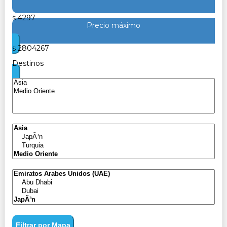
4297
$
Precio máximo
2804267
$
Destinos
Filtrar por Mapa