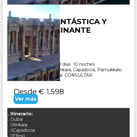
TURQUÍA FANTÁSTICA Y
DUBAI ALUCINANTE
Duración:
11
Días
10
Noches
Paquete Turistico de 11 dias 10 noches
Visitando Estambul, Ankara, Capadocia, Pamukkale,
Efeso, Kusadasi y Dubai. CONSULTAR
Desde
€ 1.598
Ver más
Itinerario:
Dubai
Ankara
Capadocia
Efeso