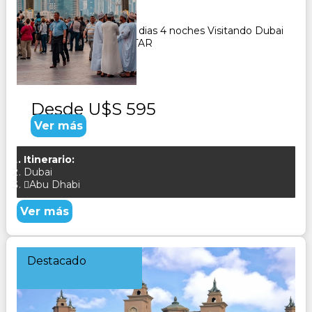
5
Días
4
Noches
Paquete Turistico de 5 dias 4 noches Visitando Dubai
y Abu Dhabi CONSULTAR
Desde
U$S 595
Ver más
Itinerario:
Dubai
Abu Dhabi
Ver más
Destacado