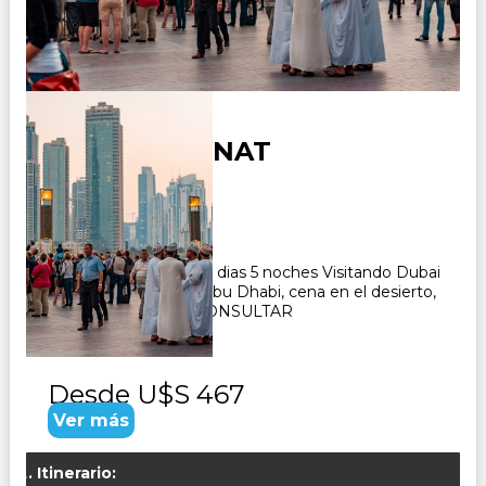
DUBAI MEDINAT
Duración:
6
Días
5
Noches
Paquete Turistico de 6 dias 5 noches Visitando Dubai
historico y moderno, Abu Dhabi, cena en el desierto,
cena en el crucero. CONSULTAR
Desde
U$S 467
Ver más
Itinerario: