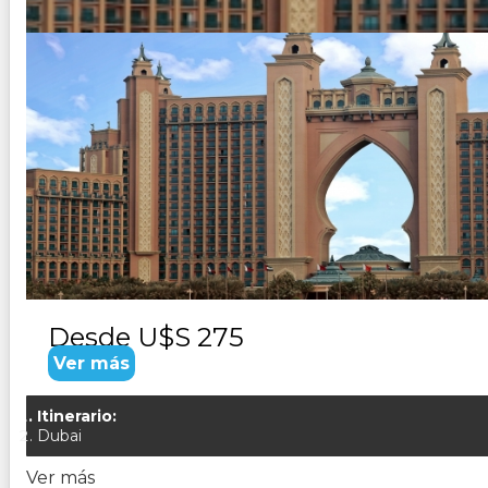
DUBAI ESENCIAL
Duración:
4
Días
3
Noches
Paquete Turistico de 4 dias 3 noches Visitando Dubai, Me
Venecia), cena barbacoa en Sahara
Desde
U$S 275
Ver más
Itinerario:
Dubai
Ver más