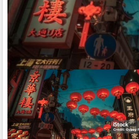
JAPON y DUBAI - SALIDA ACO
Duración:
18
Días
17
Noches
PAQUETE TURISTICO DE 18 DIAS 17 NOCHES. SALID
SUPERIOR VISITA : Dubai, Osaka, Nara, Kioto, Hiroshima