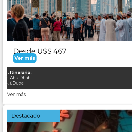
Duración:
6
Días
5
Noches
Paquete Turistico de 6 dias 5 noches Visitando Dubai his
Desde
U$S 467
Ver más
Itinerario:
Abu Dhabi
Dubai
Ver más
Destacado