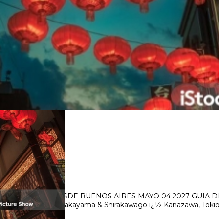
MPAÑADA
A ACOMPAÑADA DESDE BUENOS AIRES MAYO 04 2027 GUIA 
, Seki - Gifu o Gero, Takayama & Shirakawago ï¿½ Kanazawa, T