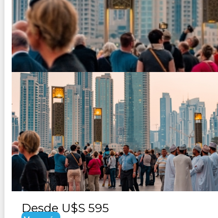
DUBAI 3 EMIRATOS
Duración:
5
Días
4
Noches
Paquete Turistico de 5 dias 4 noches Visitando Dubai y
Desde
U$S 595