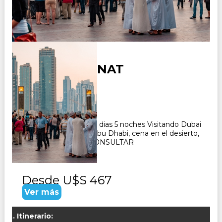
DUBAI MEDINAT
Duración:
6
Días
5
Noches
Paquete Turistico de 6 dias 5 noches Visitando Dubai
historico y moderno, Abu Dhabi, cena en el desierto,
cena en el crucero. CONSULTAR
Desde
U$S 467
Ver más
Itinerario: