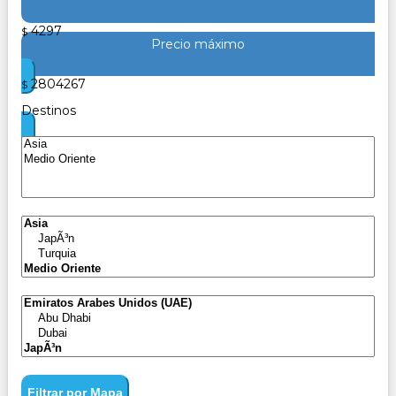
4297
$
Precio máximo
2804267
$
Destinos
Filtrar por Mapa