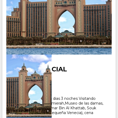
DUBAI ESENCIAL
Duración:
4
Días
3
Noches
Paquete Turistico de 4 dias 3 noches Visitando
Dubai, Mezquita de Jumierah,Museo de las damas,
Mezquita Al Farooq Omar Bin Al Khattab, Souk
Madinat Jumierah (la pequeña Venecia), cena
barbacoa en Sahara