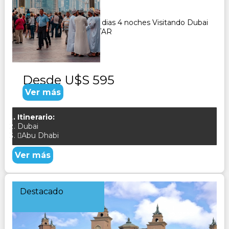
5
Días
4
Noches
Paquete Turistico de 5 dias 4 noches Visitando Dubai
y Abu Dhabi CONSULTAR
Desde
U$S 595
Ver más
Itinerario:
Dubai
Abu Dhabi
Ver más
Destacado