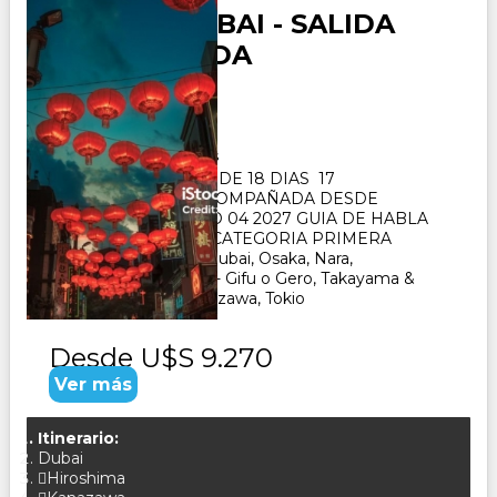
JAPON y DUBAI - SALIDA
ACOMPAÑADA
Duración:
18
Días
17
Noches
PAQUETE TURISTICO DE 18 DIAS 17
NOCHES. SALIDA ACOMPAÑADA DESDE
BUENOS AIRES MAYO 04 2027 GUIA DE HABLA
HISPANA- HOTELES CATEGORIA PRIMERA
SUPERIOR VISITA : Dubai, Osaka, Nara,
Kioto, Hiroshima, Seki - Gifu o Gero, Takayama &
Shirakawago ï¿½ Kanazawa, Tokio
Desde
U$S 9.270
Ver más
Itinerario:
Dubai
Hiroshima