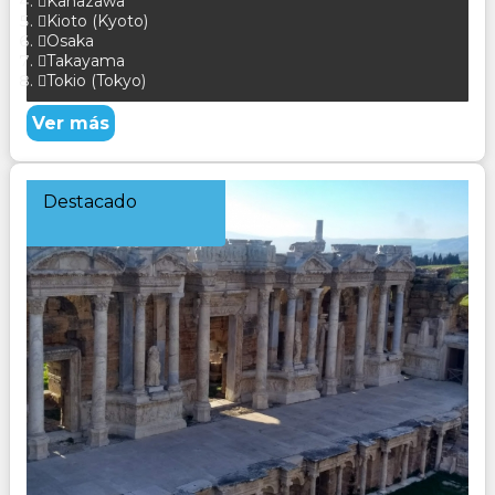
Kanazawa
Kioto (Kyoto)
Osaka
Takayama
Tokio (Tokyo)
Ver más
Destacado