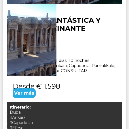
TURQUÍA FANTÁSTICA Y
DUBAI ALUCINANTE
Duración:
11
Días
10
Noches
Paquete Turistico de 11 dias 10 noches
Visitando Estambul, Ankara, Capadocia, Pamukkale,
Efeso, Kusadasi y Dubai. CONSULTAR
Desde
€ 1.598
Ver más
Itinerario:
Dubai
Ankara
Capadocia
Efeso