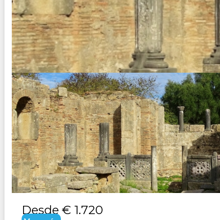
ALBANIA Y GRECIA
Duración:
10
Días
9
Noches
Paquete Turistico de 10 dias 9 noches Visitando Tirana, A
Desde
€ 1.720