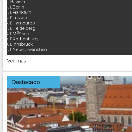
Baviera
Berlin
Frankfurt
Fussen
Hamburgo
Heidelberg
MÃºnich
Rothenburg
Innsbruck
Neuschwanstein
Ver más
Destacado