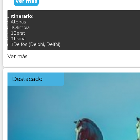
Ver más
Itinerario:
Atenas
Olimpia
Berat
Tirana
Delfos (Delphi, Delfoi)
Ver más
Destacado