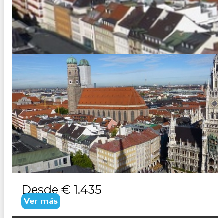
ALEMANIA ROMANTICA
Duración:
7
Días
6
Noches
Paquete Turistico de 7 dias 6 noches - Una mezcla de ciud
Romántica. Conozca el famoso castillo de Neuschwanstein,
Desde
€ 1.435
Ver más