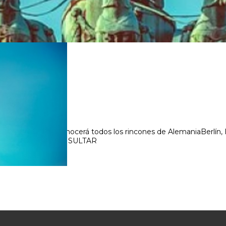
 del este al oeste: conocerá todos los rincones de AlemaniaBerlí
acio de Sanssouci CONSULTAR