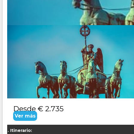
ALEMANIA - FASCINACION
Duración:
13
Días
12
Noches
Paquete Turistico de 13 dias 12 noches : Del norte al sur y
alemanasCon 3 castillos románticos y el maravilloso Pal
Desde
€ 2.735
Ver más
Itinerario: