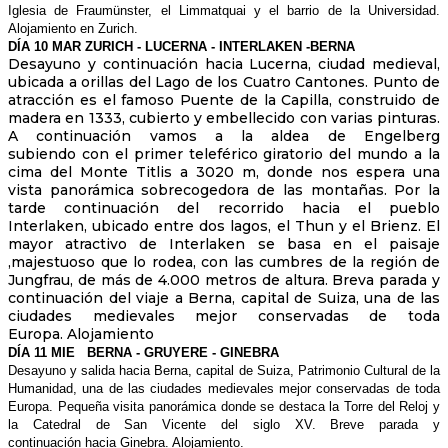
Iglesia de Fraumünster, el Limmatquai
y el barrio de la Universidad.
Alojamiento
en Zurich.
DÍA 10 MAR ZURICH - LUCERNA -
INTERLAKEN -BERNA
Desayuno y continuación hacia Lucerna, ciudad medieval,
ubicada a orillas del Lago de los Cuatro Cantones. Punto de
atracción es el famoso Puente de la Capilla, construido de
madera en 1333, cubierto y embellecido con varias pinturas.
A continuación vamos a la aldea de Engelberg
subiendo con el primer teleférico giratorio del mundo a la
cima del Monte Titlis a 3020 m, donde nos espera una
vista panorámica sobrecogedora de las montañas. Por la
tarde continuación del recorrido hacia el pueblo
Interlaken, ubicado entre dos lagos, el Thun y el Brienz. El
mayor atractivo de Interlaken se basa en el paisaje
,majestuoso que lo rodea, con las cumbres de la región de
Jungfrau, de más de 4.000 metros de altura. Breva parada y
continuación del viaje a Berna, capital de Suiza, una de las
ciudades medievales mejor conservadas de toda
Europa. Alojamiento
DÍA 11 MIE
BERNA - GRUYERE - GINEBRA
Desayuno y salida hacia Berna, capital
de Suiza, Patrimonio Cultural
de la
Humanidad, una de las ciudades
medievales mejor conservadas de
toda
Europa. Pequeña visita panorámica
donde se destaca la Torre del Reloj
y
la Catedral de San Vicente del
siglo XV. Breve parada y
continuación
hacia Ginebra. Alojamiento.