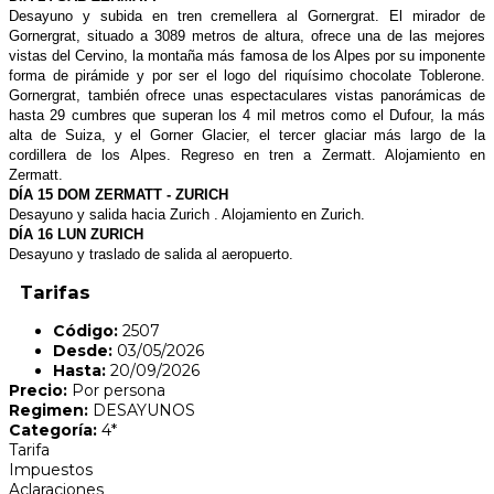
Desayuno y subida en tren cremellera
al Gornergrat. El mirador de
Gornergrat,
situado a 3089 metros de altura,
ofrece una de las mejores
vistas del
Cervino, la montaña más famosa de
los Alpes por su imponente
forma de
pirámide y por ser el logo del riquísimo
chocolate Toblerone.
Gornergrat,
también ofrece unas espectaculares
vistas panorámicas de
hasta 29 cumbres
que superan los 4 mil metros
como el Dufour, la más
alta de Suiza,
y el Gorner Glacier, el tercer glaciar
más largo de la
cordillera de los Alpes.
Regreso en tren a Zermatt. Alojamiento
en
Zermatt.
DÍA 15 DOM ZERMATT - ZURICH
Desayuno y salida hacia Zurich . Alojamiento
en Zurich.
DÍA 16 LUN ZURICH
Desayuno y traslado de salida al aeropuerto.
Tarifas
Código:
2507
Desde:
03/05/2026
Hasta:
20/09/2026
Precio:
Por persona
Regimen:
DESAYUNOS
Categoría:
4*
Tarifa
Impuestos
Aclaraciones