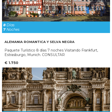
8
Días
7
Noches
ALEMANIA ROMANTICA Y SELVA NEGRA
Paquete Turístico 8 días 7 noches Visitando Frankfurt,
Estrasburgo, Munich. CONSULTAR
€ 1.750