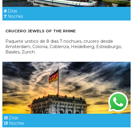
8
Días
7
Noches
CRUCERO JEWELS OF THE RHINE
Paquete urstico de 8 dias 7 nochues, crucero desde
Amsterdam, Colonia, Coblenza, Heidelberg, Estrasburgo,
Basiles, Zurich.
15
Días
13
Noches