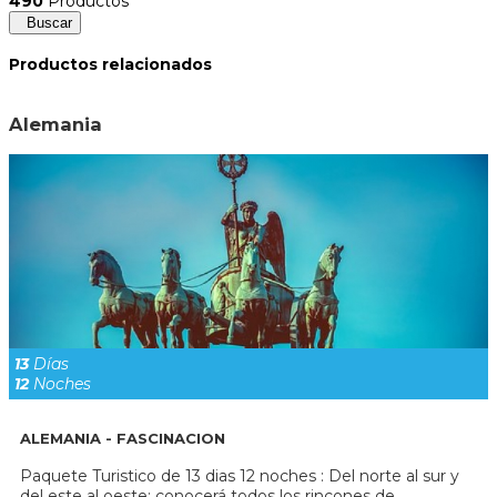
490
Productos
Buscar
Productos relacionados
Alemania
13
Días
12
Noches
ALEMANIA - FASCINACION
Paquete Turistico de 13 dias 12 noches : Del norte al sur y
del este al oeste: conocerá todos los rincones de