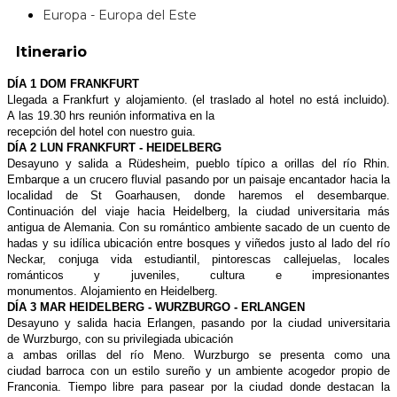
Europa - Europa del Este
Itinerario
DÍA 1 DOM FRANKFURT
Llegada a Frankfurt y alojamiento. (el
traslado al hotel no está incluido).
A
las 19.30 hrs reunión informativa en la
recepción del hotel con nuestro guia.
DÍA 2 LUN FRANKFURT -
HEIDELBERG
Desayuno y salida a Rüdesheim, pueblo
típico a orillas del río Rhin.
Embarque
a un crucero fluvial pasando por
un paisaje encantador hacia la
localidad
de St Goarhausen, donde haremos
el desembarque.
Continuación
del viaje hacia Heidelberg, la ciudad
universitaria más
antigua de Alemania.
Con su romántico ambiente sacado
de un cuento de
hadas y su idílica
ubicación entre bosques y viñedos
justo al lado del río
Neckar, conjuga
vida estudiantil, pintorescas callejuelas,
locales
románticos y juveniles, cultura
e impresionantes
monumentos.
Alojamiento en Heidelberg.
DÍA 3 MAR HEIDELBERG -
WURZBURGO - ERLANGEN
Desayuno y salida hacia Erlangen, pasando
por la ciudad universitaria
de
Wurzburgo, con su privilegiada ubicación
a ambas orillas del río Meno.
Wurzburgo se presenta como una
ciudad
barroca con un estilo sureño y un
ambiente acogedor propio de
Franconia.
Tiempo libre para pasear por la ciudad
donde destacan la