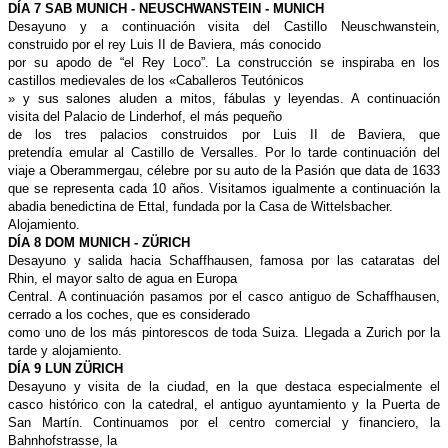
DÍA 7 SAB MUNICH -
NEUSCHWANSTEIN - MUNICH
Desayuno y a continuación visita del
Castillo Neuschwanstein,
construido
por el rey Luis II de Baviera, más conocido
por su apodo de “el Rey Loco”. La
construcción se inspiraba en los
castillos
medievales de los «Caballeros Teutónicos
» y sus salones aluden a mitos,
fábulas y leyendas. A continuación
visita
del Palacio de Linderhof, el más pequeño
de los tres palacios construidos
por Luis II de Baviera, que
pretendía
emular al Castillo de Versalles. Por lo
tarde continuación del
viaje a Oberammergau,
célebre por su auto de la Pasión
que data de 1633
que se representa
cada 10 años. Visitamos igualmente a
continuación la
abadia benedictina de
Ettal, fundada por la Casa de Wittelsbacher.
Alojamiento.
DÍA 8 DOM MUNICH - ZÜRICH
Desayuno y salida hacia Schaffhausen,
famosa por las cataratas del
Rhin,
el mayor salto de agua en Europa
Central. A continuación pasamos por
el casco antiguo de Schaffhausen,
cerrado
a los coches, que es considerado
como uno de los más pintorescos de
toda Suiza. Llegada a Zurich por la
tarde
y alojamiento.
DÍA 9 LUN ZÜRICH
Desayuno y visita de la ciudad, en la
que destaca especialmente el
casco
histórico con la catedral, el antiguo
ayuntamiento y la Puerta de
San Martín.
Continuamos por el centro comercial
y financiero, la
Bahnhofstrasse, la