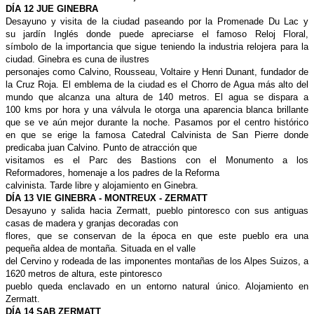
DÍA 12 JUE GINEBRA
Desayuno y visita de la ciudad paseando
por la Promenade Du Lac y
su
jardín Inglés donde puede apreciarse
el famoso Reloj Floral,
símbolo
de la importancia que sigue teniendo
la industria relojera para la
ciudad.
Ginebra es cuna de ilustres
personajes como Calvino, Rousseau,
Voltaire y Henri Dunant, fundador
de
la Cruz Roja. El emblema de la
ciudad es el Chorro de Agua más alto
del
mundo que alcanza una altura de
140 metros. El agua se dispara a
100
kms por hora y una válvula le otorga
una aparencia blanca brillante
que
se ve aún mejor durante la noche.
Pasamos por el centro histórico
en
que se erige la famosa Catedral Calvinista
de San Pierre donde
predicaba
juan Calvino. Punto de atracción que
visitamos es el Parc des Bastions con
el Monumento a los
Reformadores,
homenaje a los padres de la Reforma
calvinista. Tarde libre y alojamiento
en Ginebra.
DÍA 13 VIE GINEBRA - MONTREUX - ZERMATT
Desayuno y salida hacia Zermatt, pueblo
pintoresco con sus antiguas
casas
de madera y granjas decoradas con
flores, que se conservan de la época
en que este pueblo era una
pequeña
aldea de montaña. Situada en el valle
del Cervino y rodeada de las imponentes
montañas de los Alpes Suizos,
a
1620 metros de altura, este pintoresco
pueblo queda enclavado en un
entorno natural único. Alojamiento en
Zermatt.
DÍA 14 SAB ZERMATT