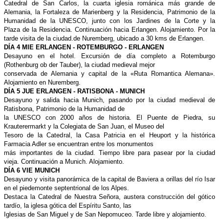
Catedral de San
Carlos, la cuarta iglesia románica más
grande de
Alemania, la Fortaleza de
Marienberg y la Residencia, Patrimonio
de la
Humanidad de la UNESCO, junto
con los Jardines de la Corte y la
Plaza
de la Residencia. Continuación hacia
Erlangen. Alojamiento. Por la
tarde visita
de la ciudad.de Nuremberg, ubicado
a 30 kms de Erlangen.
DÍA 4 MIE ERLANGEN -
ROTEMBURGO - ERLANGEN
Desayuno en el hotel. Excursión de día
completo a Rotemburgo
(Rothenburg
ob der Tauber), la ciudad medieval mejor
conservada de Alemania y capital
de la «Ruta Romantica Alemana».
Alojamiento
en Nuremberg.
DÍA 5 JUE ERLANGEN -
RATISBONA - MUNICH
Desayuno y salida hacia Munich, pasando
por la ciudad medieval de
Ratisbona,
Patrimonio de la Humanidad de
la UNESCO con 2000 años de historia.
El Puente de Piedra, su
Krauterermarkt
y la Colegiata de San Juan, el Museo del
Tesoro de la Catedral, la Casa Patricia en
el Heuport y la histórica
Farmacia Adler
se encuentran entre los monumentos
más importantes de la ciudad. Tiempo
libre para pasear por la ciudad
vieja.
Continuación a Munich. Alojamiento.
DÍA 6 VIE MUNICH
Desayuno y visita panorámica de la capital
de Baviera a orillas del río Isar
en el
piedemonte septentrional de los Alpes.
Destaca la Catedral de Nuestra Señora,
austera construcción del gótico
tardío,
la iglesa gótica del Espíritu Santo, las
Iglesias de San Miguel y de San Nepomuceo.
Tarde libre y alojamiento.