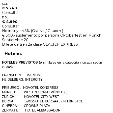
SGL
€ 7.240
Consultar
DBL
€ 4.990
Consultar
No incluye 4.5% (Gs.rsva / Gs.adm )
€ 300,- suplemento por persona Oktoberfest en Múnich
Septiembre 20
Billete de tren 2a clase GLACIER EXPRESS
Hoteles
HOTELES PREVISTOS (o si
milares en la categoría indicada según
ciudad)
FRANKFURT: MARITIM
HEIDELBERG: INTERCITY
FRIBURGO : NOVOTEL KONGRESS
MÚNICH: WESTIN GRAND MÚNICH ( )
ZÚRICH: NOVOTEL CITY WEST
BERNA: SWISSOTEL KURSAAL / NH BRISTOL
GINEBRA: CROWNE PLAZA
ZERMATT: HOTEL AMBASSADOR