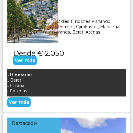
Duración:
12
Días
11
Noches
Paquete Turístico de 12 días 11 noches Visitando
Tirana, Elbasan, Korca, Permet, Gjirokaster, Manantial
del Ojo Azul, Atevas Saranda, Berat, Atenas
CONSULTAR
Desde
€ 2.050
Ver más
Itinerario:
Berat
Tirana
Atenas
Ver más
Destacado