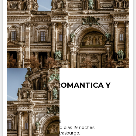
ALEMANIA ROMANTICA Y
BALCANES
Duración:
20
Días
19
Noches
Paquete Turistico de 20 dias 19 noches
Visitando Frankfurt, Estrasburgo,