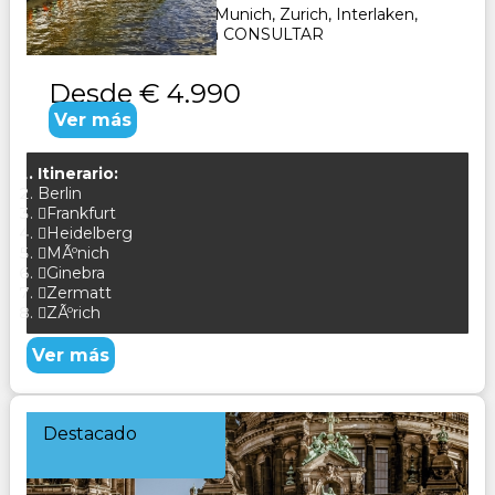
Frankfurt, Heidelberg, Munich, Zurich, Interlaken,
Ginebra, Zermat, Zuich CONSULTAR
Desde
€ 4.990
Ver más
Itinerario:
Berlin
Frankfurt
Heidelberg
MÃºnich
Ginebra
Zermatt
ZÃºrich
Ver más
Destacado