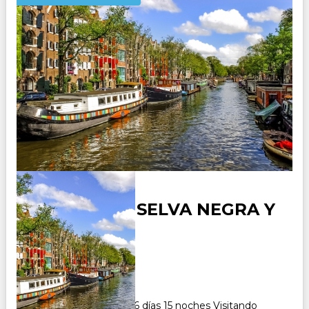
ALEMANIA - SELVA NEGRA Y
SUIZA
Duración:
16
Días
15
Noches
Paquete Turistico de 16 días 15 noches Visitando