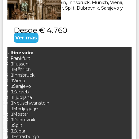
Fussen, Neuschwanstein, Innsbruck, Munich, Viena,
Ljubljana, Opatija, Zadar, Split, Dubrovnik, Sarajevo y
Zagreb. CONSULTAR
Desde
€ 4.760
Ver más
Itinerario:
Frankfurt
Fussen
MÃºnich
Innsbruck
Viena
Sarajevo
Zagreb
Ljubljana
Neuschwanstein
Medjugorje
Mostar
Dubrovnik
Split
Zadar
Estrasburgo