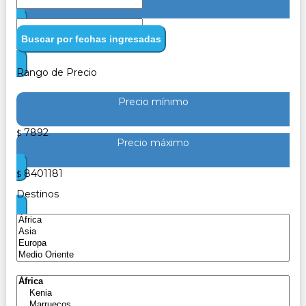
Buscar por fechas ingresadas
Rango de Precio
Precio mínimo
7892
$
Precio máximo
8401181
$
Destinos