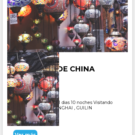
ENCANTOS DE CHINA
Duración:
10
Días
9
Noches
Paquete Turistico de 11 dias 10 noches Visitando
BEIJINH , XI'AN , SHANGHAI , GUILIN
CONSULTAR
Ver más