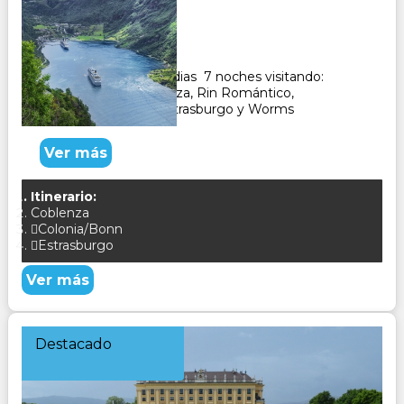
Duración:
8
Días
7
Noches
CruceroTuristico de 8 dias 7 noches visitando:
Colonia, Bonn, Coblenza, Rin Romántico,
Rüdesheim, Espira, Estrasburgo y Worms
Ver más
Itinerario:
Coblenza
Colonia/Bonn
Estrasburgo
Ver más
Destacado