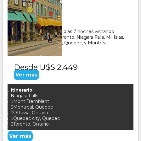
Duración:
8
Días
7
Noches
Paquete Turistico de 8 dias 7 noches visitando
Canada, recorriendo Toronto, Niagara Falls, Mil Islas,
Ottawa, Mt.Tremblant, Quebec, y Montreal.
CONSULTAR
Desde
U$S 2.449
Ver más
Itinerario:
Niagara Falls
Mont Tremblant
Montreal, Quebec
Ottawa, Ontario
Quebec city, Quebec
Toronto, Ontario
Ver más