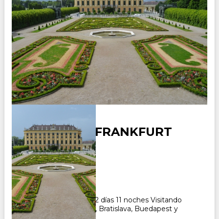
DE VIENA A FRANKFURT
(PREMIUM)
Duración:
12
Días
11
Noches
Paquete Turistico de 12 días 11 noches Visitando
Berlin, Frankfurt, Viena, Bratislava, Buedapest y
Viena CONSULTAR