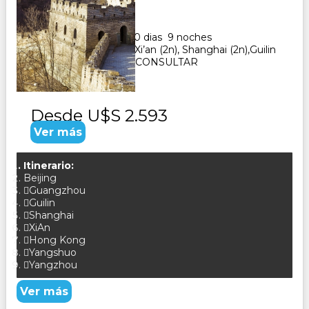
Duración:
10
Días
9
Noches
Paquete Turistico de 10 dias 9 noches
Visitando: Beijing (3n), Xi’an (2n), Shanghai (2n),Guilin
(1n), Guangzhou (1n) CONSULTAR
Desde
U$S 2.593
Ver más
Itinerario:
Beijing
Guangzhou
Guilin
Shanghai
XiAn
Hong Kong
Yangshuo
Yangzhou
Ver más