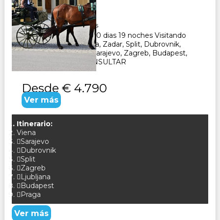
Duración:
20
Días
19
Noches
Paquete Turistico de 20 dias 19 noches Visitando
Viena, Ljubljana, Opatija, Zadar, Split, Dubrovnik,
Medjurgorje, Mostar, Sarajevo, Zagreb, Budapest,
Bratislava y Praga CONSULTAR
Desde
€ 4.790
Ver más
Itinerario:
Viena
Sarajevo
Dubrovnik
Split
Zagreb
Ljubljana
Budapest
Praga
Ver más