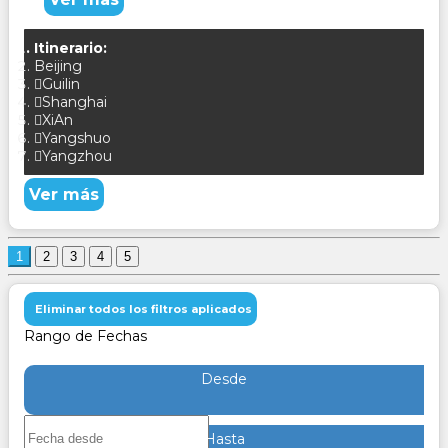
Itinerario:
Beijing
Guilin
Shanghai
XiAn
Yangshuo
Yangzhou
Ver más
1
2
3
4
5
Eliminar todos los filtros aplicados
Rango de Fechas
Desde
Hasta