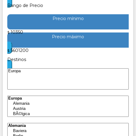
Rango de Precio
Precio mínimo
10350
$
Precio máximo
5601200
$
Destinos