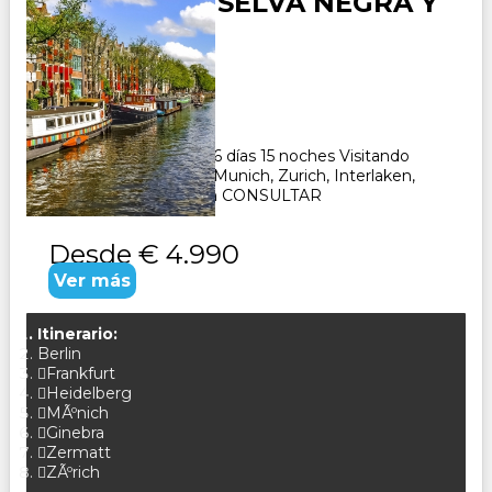
ALEMANIA - SELVA NEGRA Y
SUIZA
Duración:
16
Días
15
Noches
Paquete Turistico de 16 días 15 noches Visitando
Frankfurt, Heidelberg, Munich, Zurich, Interlaken,
Ginebra, Zermat, Zuich CONSULTAR
Desde
€ 4.990
Ver más
Itinerario:
Berlin
Frankfurt
Heidelberg
MÃºnich
Ginebra
Zermatt
ZÃºrich