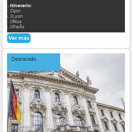
Itinerario:
Dijon
Lyon
Niza
ParÃ­s
Ver más
Destacado