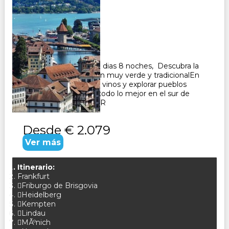
ALSACIA
Duración:
8
Días
7
Noches
Paquete Turistico de 9 dias 8 noches, Descubra la
Selva Negra, una región muy verde y tradicionalEn
Alsacia podrá degustar vinos y explorar pueblos
pintorescos. Conozca todo lo mejor en el sur de
Alemania CONSULTAR
Desde
€ 2.079
Ver más
Itinerario:
Frankfurt
Friburgo de Brisgovia
Heidelberg
Kempten
Lindau
MÃºnich