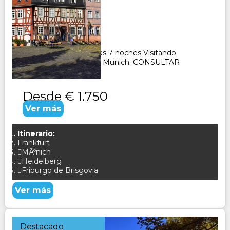
Duración:
8
Días
7
Noches
Paquete Turístico 8 días 7 noches Visitando
Frankfurt, Estrasburgo, Munich. CONSULTAR
Desde
€ 1.750
Ver más
Itinerario:
Frankfurt
MÃºnich
Heidelberg
Friburgo de Brisgovia
Ver más
Destacado