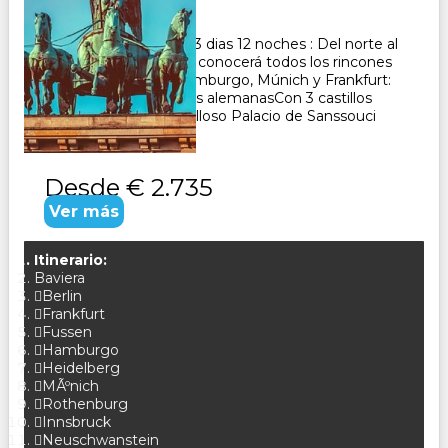
13
Días
12
Noches
Paquete Turistico de 13 dias 12 noches : Del norte al
sur y del este al oeste: conocerá todos los rincones
de AlemaniaBerlín, Hamburgo, Múnich y Frankfurt:
descubra las metrópolis alemanasCon 3 castillos
románticos y el maravilloso Palacio de Sanssouci
CONSULTAR
Desde
€ 2.735
Ver más
Itinerario:
Baviera
Berlin
Frankfurt
Fussen
Hamburgo
Heidelberg
MÃºnich
Rothenburg
Innsbruck
Neuschwanstein