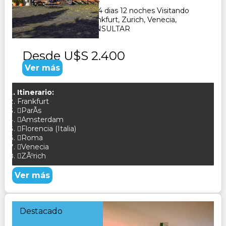
14
Días
12
Noches
Paquete Turistico de 14 dias 12 noches Visitando
Paris, Amsterdam, Frankfurt, Zurich, Venecia,
Florencia , Roma, CONSULTAR
Desde
U$S 2.400
Ver más
Itinerario:
Frankfurt
ParÃ­s
Amsterdam
Florencia (Italia)
Roma
Venecia
ZÃºrich
Ver más
Destacado