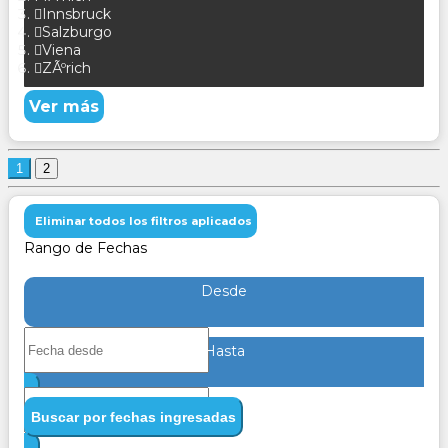
Innsbruck
Salzburgo
Viena
ZÃºrich
Ver más
1
2
Eliminar todos los filtros aplicados
Rango de Fechas
Desde
Hasta
Buscar por fechas ingresadas