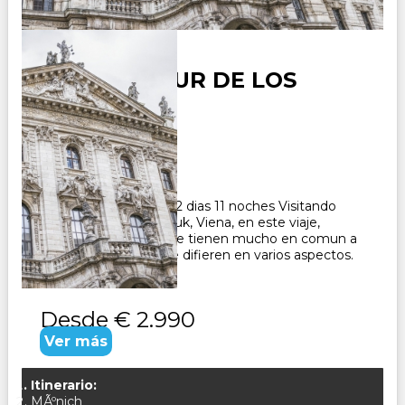
EUROPA TOUR DE LOS
ALPES 2025
Duración:
12
Días
11
Noches
Paquete Turistico de 12 dias 11 noches Visitando
Munich, Zurich, Innsbruk, Viena, en este viaje,
conocera los paises que tienen mucho en comun a
primera vista, pero que difieren en varios aspectos.
CONSULTAR
Desde
€ 2.990
Ver más
Itinerario:
MÃºnich