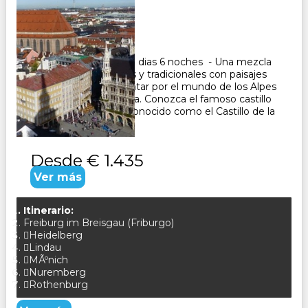
Duración:
7
Días
6
Noches
Paquete Turistico de 7 dias 6 noches - Una mezcla
de ciudades modernas y tradicionales con paisajes
naturalesDéjese encantar por el mundo de los Alpes
y de la Ruta Romántica. Conozca el famoso castillo
de Neuschwanstein, conocido como el Castillo de la
Cenicienta CONS...
Desde
€ 1.435
Ver más
Itinerario:
Freiburg im Breisgau (Friburgo)
Heidelberg
Lindau
MÃºnich
Nuremberg
Rothenburg