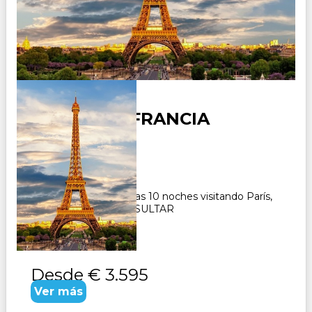
DESCUBRA FRANCIA
Duración:
11
Días
10
Noches
Paquete Turístico 11 días 10 noches visitando París,
Dijon, Lyon, Niza CONSULTAR
Desde
€ 3.595
Ver más