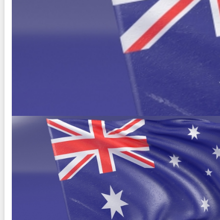
AUSTRALIA (Boomerang)
Duración:
10
Días
9
Noches
Paquete Turistico de 10 dias 9 noches Visitando Sidney, Ca