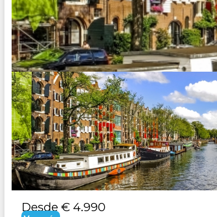
ALEMANIA - SELVA NEGRA Y SU
Duración:
16
Días
15
Noches
Paquete Turistico de 16 días 15 noches Visitando Frankfur
Desde
€ 4.990