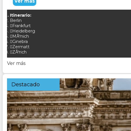
Ver más
Itinerario:
Berlin
Frankfurt
Heidelberg
MÃºnich
Ginebra
Zermatt
ZÃºrich
Ver más
Destacado