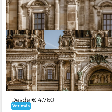
ALEMANIA ROMANTICA Y BALC
Duración:
20
Días
19
Noches
Paquete Turistico de 20 dias 19 noches Visitando Frankfurt,
Zagreb. CONSULTAR
Desde
€ 4.760
Ver más