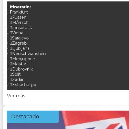
Itinerario:
Frankfurt
Fussen
MÃºnich
Innsbruck
Viena
Sarajevo
Zagreb
Ljubljana
Neuschwanstein
Medjugorje
Mostar
Dubrovnik
Split
Zadar
Estrasburgo
Ver más
Destacado