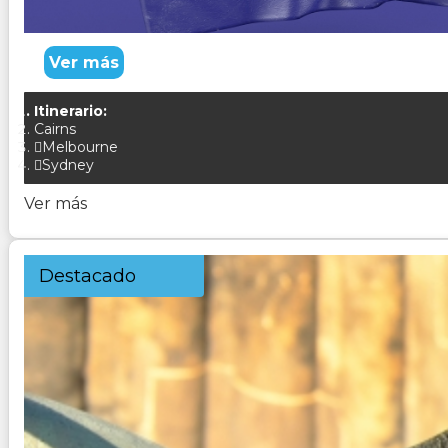
Ver más
Itinerario:
Cairns
Melbourne
Sydney
Ver más
Destacado