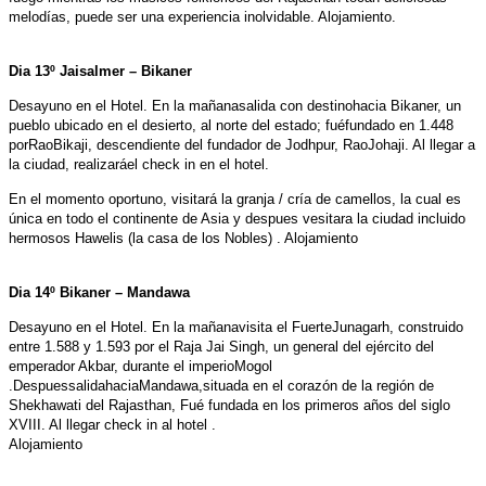
melodías, puede ser una experiencia inolvidable. Alojamiento.
Dia 13º Jaisalmer – Bikaner
Desayuno en el Hotel. En la mañanasalida con destinohacia Bikaner, un
pueblo ubicado en el desierto, al norte del estado; fuéfundado en 1.448
porRaoBikaji, descendiente del fundador de Jodhpur, RaoJohaji. Al llegar a
la ciudad, realizaráel check in en el hotel.
En el momento oportuno, visitará la granja / cría de camellos, la cual es
única en todo el continente de Asia y despues vesitara la ciudad incluido
hermosos Hawelis (la casa de los Nobles) . Alojamiento
Dia 14º Bikaner – Mandawa
Desayuno en el Hotel. En la mañanavisita el FuerteJunagarh, construido
entre 1.588 y 1.593 por el Raja Jai Singh, un general del ejército del
emperador Akbar, durante el imperioMogol
.DespuessalidahaciaMandawa,situada en el corazón de la región de
Shekhawati del Rajasthan, Fué fundada en los primeros años del siglo
XVIII. Al llegar check in al hotel .
Alojamiento