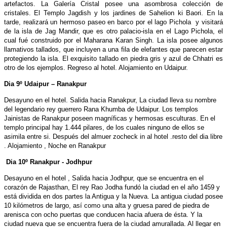
artefactos. La Galería Cristal posee una asombrosa colección de
cristales. El Templo Jagdish y los jardines de Sahelion ki Baori. En la
tarde, realizará un hermoso paseo en barco por el lago Pichola y visitará
de la isla de Jag Mandir, que es otro palacio-isla en el Lago Pichola, el
cual fué construido por el Maharana Karan Singh. La isla posee algunos
llamativos tallados, que incluyen a una fila de elefantes que parecen estar
protegiendo la isla. El exquisito tallado en piedra gris y azul de Chhatri es
otro de los ejemplos. Regreso al hotel. Alojamiento en Udaipur.
Dia 9º Udaipur – Ranakpur
Desayuno en el hotel. Salida hacia Ranakpur, La ciudad lleva su nombre
del legendario rey guerrero Rana Khumba de Udaipur. Los templos
Jainistas de Ranakpur poseen magníficas y hermosas esculturas. En el
templo principal hay 1.444 pilares, de los cuales ninguno de ellos se
asimila entre si. Después del almuer zocheck in al hotel .resto del dia libre
. Alojamiento , Noche en Ranakpur
Dia 10º Ranakpur - Jodhpur
Desayuno en el hotel , Salida hacia Jodhpur, que se encuentra en el
corazón de Rajasthan, El rey Rao Jodha fundó la ciudad en el año 1459 y
está dividida en dos partes la Antigua y la Nueva. La antigua ciudad posee
10 kilómetros de largo, así como una alta y gruesa pared de piedra de
arenisca con ocho puertas que conducen hacia afuera de ésta. Y la
ciudad nueva que se encuentra fuera de la ciudad amurallada. Al llegar en