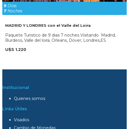
9
Días
7
Noches
MADRID Y LONDRES con el Valle del Loira
Paquete Turistico de 9 dias 7 noches Visitando Madrid,
Burdeos, Valle del loira, Orleans, Dover, Londres,ES
U$S 1.220
Institucional
Quienes somos
Links Útiles
Visados
Cambio de Monedas