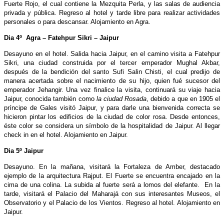
Fuerte Rojo, el cual contiene la Mezquita Perla, y las salas de audiencia
privada y pública.
Regreso al hotel y tarde libre para realizar actividades
personales o para descansar. Alojamiento en Agra.
Dia 4º Agra – Fatehpur Sikri – Jaipur
Desayuno en el hotel. Salida hacia Jaipur, en el camino visita a Fatehpur
Sikri, una ciudad construida por el tercer emperador Mughal Akbar,
después de la bendición del santo Sufi Salin Chisti, el cual predijo de
manera acertada sobre el nacimiento de su hijo, quien fué sucesor del
emperador Jehangir. Una vez finalice la visita, continuará su viaje hacia
Jaipur, conocida también como
la ciudad Rosada
, debido a que en 1905 el
príncipe de Gales visitó Jaipur, y para darle una bienvenida correcta se
hicieron pintar los edificios de la ciudad de color rosa. Desde entonces,
éste color se considera un símbolo de la hospitalidad de Jaipur. Al llegar
check in en el hotel. Alojamiento en Jaipur.
Dia 5º Jaipur
Desayuno. En la mañana, visitará la Fortaleza de Amber, destacado
ejemplo de la arquitectura Rajput. El Fuerte se encuentra encajado en la
cima de una colina. La subida al fuerte será a lomos del elefante. En la
tarde, visitará el Palacio del Maharajá con sus interesantes Museos, el
Observatorio y el Palacio de los Vientos. Regreso al hotel. Alojamiento en
Jaipur.