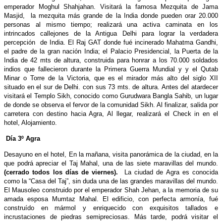
emperador Moghul Shahjahan. Visitará la famosa Mezquita de Jama
Masjid, la mezquita más grande de la India donde pueden orar 20.000
personas al mismo tiempo; realizará una activa caminata en los
intrincados callejones de la Antigua Delhi para lograr la verdadera
percepción de India. El Raj GAT donde fué incinerado Mahatma Gandhi,
el padre de la gran nación India; el Palacio Presidencial, la Puerta de la
India de 42 mts de altura, construida para honrar a los 70.000 soldados
indios que fallecieron durante la Primera Guerra Mundial y y el Qutab
Minar o Torre de la Victoria, que es el mirador más alto del siglo XII
situado en el sur de Delhi. con sus 73 mts. de altura. Antes del atardecer
visitará el Templo Sikh, conocido como Gurudwara Bangla Sahib, un lugar
de donde se observa el fervor de la comunidad Sikh.
Al finalizar, salida por
carretera con destino hacia Agra, Al llegar, realizará el Check in en el
hotel, Alojamiento.
Día 3º Agra
Desayuno en el hotel, En la mañana, visita panorámica de la ciudad, en la
que podrá apreciar el Taj Mahal, una de las siete maravillas del mundo.
(cerrado todos los días de viernes).
La ciudad de Agra es conocida
como la “Casa del Taj”, sin duda una de las grandes maravillas del mundo.
El Mausoleo construido por el emperador Shah Jehan, a la memoria de su
amada esposa Mumtaz Mahal. El edificio, con perfecta armonía, fué
construído en mármol y enriquecido con exquisitos tallados e
incrustaciones de piedras semipreciosas. Más tarde, podrá visitar el