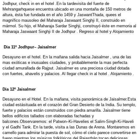
Jodhpur, check in en el hotel .En la tardevisita del fuerte de
Mehrangarhquese encuentra ubicado en una montaña de 150 metros de
altura, ésta fue fundada en el año 1459 y JaswantThada, quees el
magnífico mausoleo del Maharaja Jaswaant Singhji II, construido en
mármol. Su hijo, el Maharaja Sardar Singhji, construyó éste en memoria al
Maharaja Jaswaant Singhji II de Jodhpur . Regreso al hotel y Alojamiento
Dia 11º Jodhpur– Jaisalmer
Desayuno en el hotel. En la mañana salida hacia Jaisalmer , una de las
mas exóticas e inusuales ciudades, y probablemente la mas perfecta
ciudad amurallada de Rajput. Jaisalmer es una preciosa ciudad dotada
con fuertes, ahavelis y palacios. Al llegar check in al hotel . Alojamiento .
Dia 12º Jaisalmer
Desayuno en el Hotel. En la mañana, visita panorámica de Jaisalmer.Esta
ciudad estásituada en el corazón del Gran Desierto de la India. Su templo,
fuerte y palacios están construidos con piedra amarilla. Jaisalmer tiene
bellos edificios tallados con elaboradas fachadas y
balcones.Observaremos: el Patwon–Ki-Havelies el Salim-Singh-Ki-Haveli
y el Gadhi Tank. En la tarde, visita a las Dunas de Arena. Montaremos en
camello para admirar la puesta de sol, cómo el cielo parece convertirse en
fuego mientras los músicos folklóricos del Rajasthán tocan deliciosas