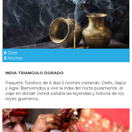
6
Días
5
Noches
INDIA TRIANGULO DORADO
Paquete Turistico de 6 dias 5 noches visitando: Delhi, Jaipur
y Agra. Bienvenidos a vivir la india del norte puramente, el
viaje en donde Usted visitaría las leyendas y historia de los
reyes guerreros...