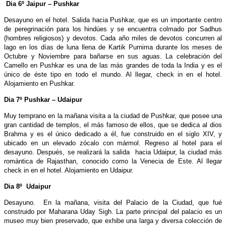
Dia 6º Jaipur – Pushkar
Desayuno en el hotel.
Salida hacia Pushkar,
que es un importante centro
de peregrinación para los hindúes y se encuentra colmado por Sadhus
(hombres religiosos) y devotos. Cada año miles de devotos concurren al
lago en los días de luna llena de Kartik Purnima durante los meses de
Octubre y Noviembre para bañarse en sus aguas. La celebración del
Camello en Pushkar es una de las más grandes de toda la India y es el
único de éste tipo en todo el mundo. Al llegar, check in en el hotel.
Alojamiento en Pushkar.
Dia 7º Pushkar – Udaipur
Muy temprano en la mañana visita a la ciudad de Pushkar, que posee una
gran cantidad de templos, el más famoso de ellos, que se dedica al dios
Brahma y es el único dedicado a él, fue construido en el siglo XIV, y
ubicado en un elevado zócalo con mármol. Regreso al hotel para el
desayuno.
Después, se realizará la salida hacia Udaipur
, la ciudad más
romántica de Rajasthan, conocido como la Venecia de Este. Al llegar
check in en el hotel. Alojamiento en Udaipur.
Dia 8º Udaipur
Desayuno. En la mañana, visita del Palacio de la Ciudad
, que fué
construido por Maharana Uday Sigh. La parte principal del palacio es un
museo muy bien preservado, que exhibe una larga y diversa colección de