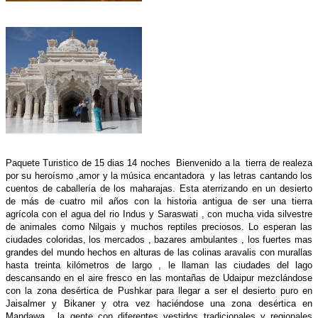
Paquete Turistico de 15 dias 14 noches
Bienvenido a la tierra de realeza
por su heroísmo ,amor y la música encantadora y las letras cantando los
cuentos de caballería de los maharajas. Esta aterrizando en un desierto
de más de cuatro mil años con la historia antigua de ser una tierra
agrícola con el agua del rio Indus y Saraswati , con mucha vida silvestre
de animales como Nilgais y muchos reptiles preciosos. Lo esperan las
ciudades coloridas, los mercados , bazares ambulantes , los fuertes mas
grandes del mundo hechos en alturas de las colinas aravalis con murallas
hasta treinta kilómetros de largo , le llaman las ciudades del lago
descansando en el aire fresco en las montañas de Udaipur mezclándose
con la zona desértica de Pushkar para llegar a ser el desierto puro en
Jaisalmer y Bikaner y otra vez haciéndose una zona desértica en
Mandawa , la gente con diferentes vestidos tradicionales y regionales