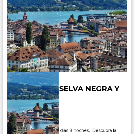
ALEMANIA - SELVA NEGRA Y
ALSACIA
Duración:
8
Días
7
Noches
Paquete Turistico de 9 dias 8 noches, Descubra la