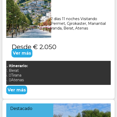
Duración:
12
Días
11
Noches
Paquete Turístico de 12 días 11 noches Visitando
Tirana, Elbasan, Korca, Permet, Gjirokaster, Manantial
del Ojo Azul, Atevas Saranda, Berat, Atenas
CONSULTAR
Desde
€ 2.050
Ver más
Itinerario:
Berat
Tirana
Atenas
Ver más
Destacado