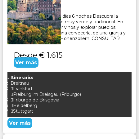
Duración:
7
Días
6
Noches
Paquete Turístico de 7 días 6 noches Descubra la
Selva Negra, una región muy verde y tradicional. En
Alsacia podrás degustar vinos y explorar pueblos
pintorescos. Visita de una cervecería, de una granja y
del famoso castillo de Hohenzollern. CONSULTAR
Desde
€ 1.615
Ver más
Itinerario:
Breitnau
Frankfurt
Freiburg im Breisgau (Friburgo)
Friburgo de Brisgovia
Heidelberg
Stuttgart
Ver más