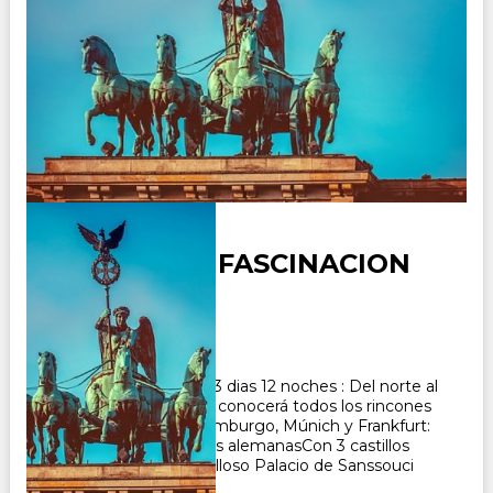
ALEMANIA - FASCINACION
Duración:
13
Días
12
Noches
Paquete Turistico de 13 dias 12 noches : Del norte al
sur y del este al oeste: conocerá todos los rincones
de AlemaniaBerlín, Hamburgo, Múnich y Frankfurt:
descubra las metrópolis alemanasCon 3 castillos
románticos y el maravilloso Palacio de Sanssouci
CONSULTAR