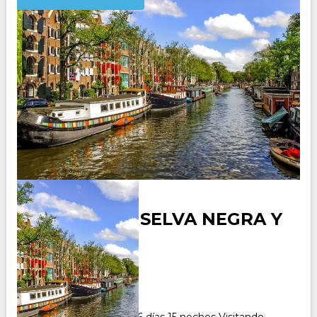
ALEMANIA - SELVA NEGRA Y
SUIZA
Duración:
16
Días
15
Noches