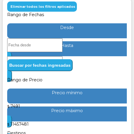
Eliminar todos los filtros aplicados
Rango de Fechas
Desde
Hasta
Buscar por fechas ingresadas
Rango de Precio
Precio mínimo
7491
$
Precio máximo
11457481
$
Destinos