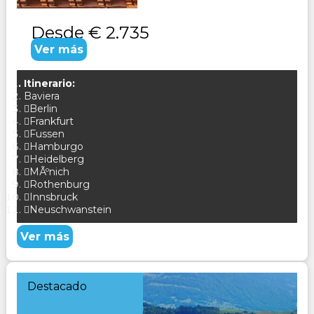
Desde
€ 2.735
Ver más
Itinerario:
Baviera
Berlin
Frankfurt
Fussen
Hamburgo
Heidelberg
MÃºnich
Rothenburg
Innsbruck
Neuschwanstein
Ver más
Destacado