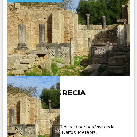
ALBANIA Y GRECIA
Duración:
10
Días
9
Noches
Paquete Turistico de 10 dias 9 noches Visitando
Tirana, Atenas, Olimpia, Delfos, Meteora, .