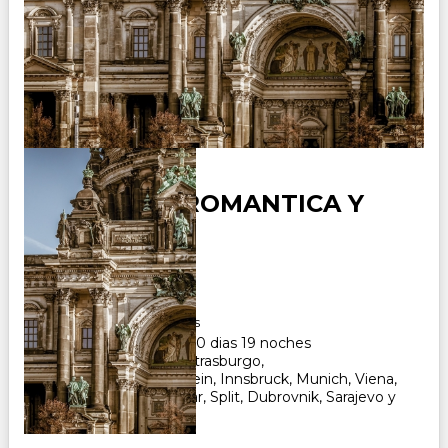
ALEMANIA ROMANTICA Y
BALCANES
Duración:
20
Días
19
Noches
Paquete Turistico de 20 dias 19 noches
Visitando Frankfurt, Estrasburgo,
Fussen, Neuschwanstein, Innsbruck, Munich, Viena,
Ljubljana, Opatija, Zadar, Split, Dubrovnik, Sarajevo y
Zagreb. CONSULTAR