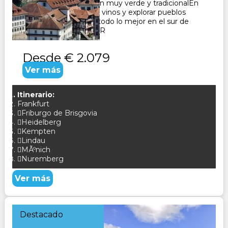
Selva Negra, una región muy verde y tradicionalEn
Alsacia podrá degustar vinos y explorar pueblos
pintorescos. Conozca todo lo mejor en el sur de
Alemania CONSULTAR
Desde
€ 2.079
Ver más
Itinerario:
Frankfurt
Friburgo de Brisgovia
Heidelberg
Kempten
Lindau
MÃºnich
Nuremberg
Ver más
Destacado