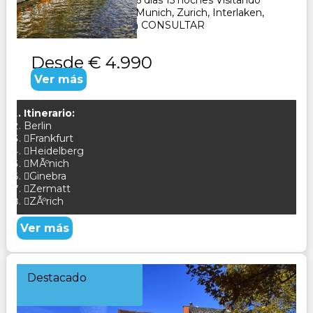
Paquete Turistico de 16 días 15 noches Visitando
Frankfurt, Heidelberg, Munich, Zurich, Interlaken,
Ginebra, Zermat, Zuich CONSULTAR
Desde
€ 4.990
Ver más
Itinerario:
Berlin
Frankfurt
Heidelberg
MÃºnich
Ginebra
Zermatt
ZÃºrich
Ver más
Destacado