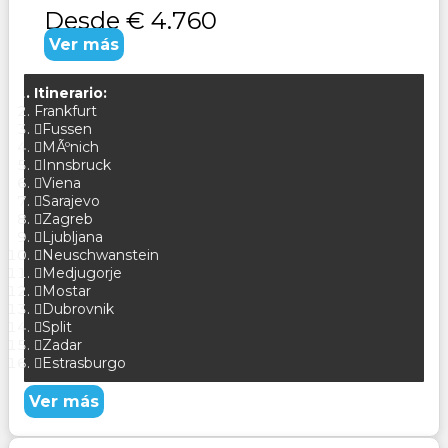
Desde
€ 4.760
Ver más
Itinerario:
Frankfurt
Fussen
MÃºnich
Innsbruck
Viena
Sarajevo
Zagreb
Ljubljana
Neuschwanstein
Medjugorje
Mostar
Dubrovnik
Split
Zadar
Estrasburgo
Ver más