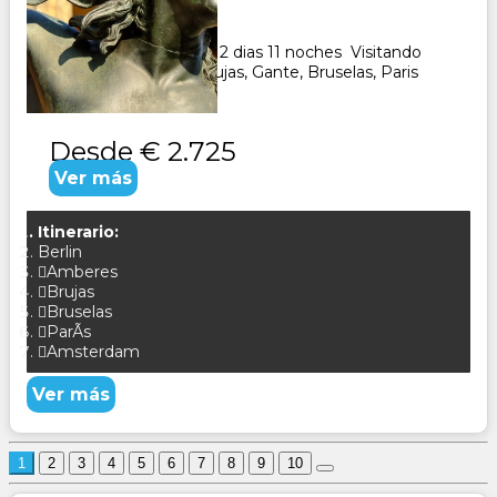
Duración:
12
Días
11
Noches
Paquete Turistico de 12 dias 11 noches Visitando
Berlin, Amsterdam, Brujas, Gante, Bruselas, Paris
CONSULTAR
Desde
€ 2.725
Ver más
Itinerario:
Berlin
Amberes
Brujas
Bruselas
ParÃ­s
Amsterdam
Ver más
1
2
3
4
5
6
7
8
9
10