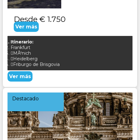
Desde
€ 1.750
Ver más
Itinerario:
Frankfurt
MÃºnich
Heidelberg
Friburgo de Brisgovia
Ver más
Destacado