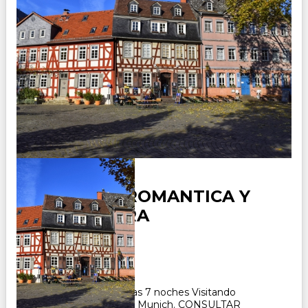
ALEMANIA ROMANTICA Y
SELVA NEGRA
Duración:
8
Días
7
Noches
Paquete Turístico 8 días 7 noches Visitando
Frankfurt, Estrasburgo, Munich. CONSULTAR