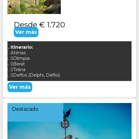
CONSULTAR
Desde
€ 1.720
Ver más
Itinerario:
Atenas
Olimpia
Berat
Tirana
Delfos (Delphi, Delfoi)
Ver más
Destacado