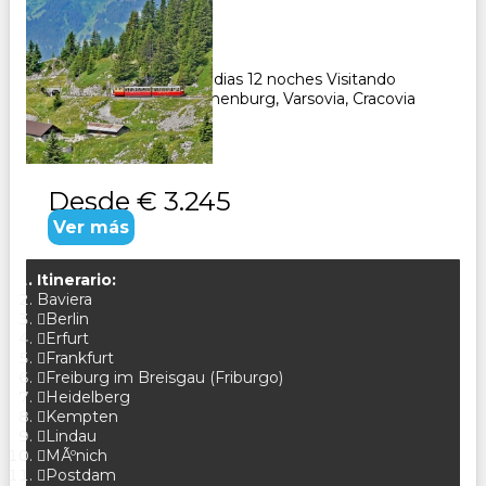
Duración:
13
Días
12
Noches
Paqete Turistico de 13 dias 12 noches Visitando
Munich, Francfurt, Rothenburg, Varsovia, Cracovia
Desde
€ 3.245
Ver más
Itinerario:
Baviera
Berlin
Erfurt
Frankfurt
Freiburg im Breisgau (Friburgo)
Heidelberg
Kempten
Lindau
MÃºnich
Postdam