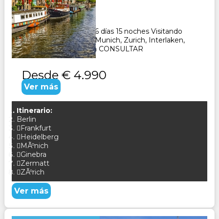
Duración:
16
Días
15
Noches
Paquete Turistico de 16 días 15 noches Visitando
Frankfurt, Heidelberg, Munich, Zurich, Interlaken,
Ginebra, Zermat, Zuich CONSULTAR
Desde
€ 4.990
Ver más
Itinerario:
Berlin
Frankfurt
Heidelberg
MÃºnich
Ginebra
Zermatt
ZÃºrich
Ver más