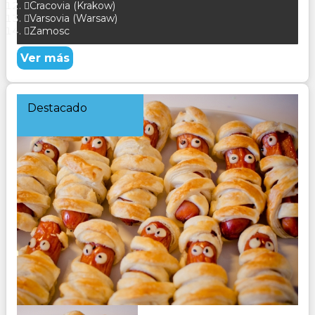
Cracovia (Krakow)
Varsovia (Warsaw)
Zamosc
Ver más
Destacado