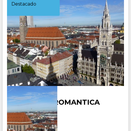
Destacado
ALEMANIA ROMANTICA
Duración:
7
Días
6
Noches