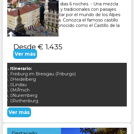
Paquete Turistico de 7 dias 6 noches - Una mezcla
de ciudades modernas y tradicionales con paisajes
naturalesDéjese encantar por el mundo de los Alpes
y de la Ruta Romántica. Conozca el famoso castillo
de Neuschwanstein, conocido como el Castillo de la
Cenicienta CONS...
Desde
€ 1.435
Ver más
Itinerario:
Freiburg im Breisgau (Friburgo)
Heidelberg
Lindau
MÃºnich
Nuremberg
Rothenburg
Ver más
Destacado