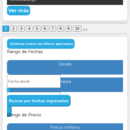
Ver más
1
2
3
4
5
6
7
8
9
10
Eliminar todos los filtros aplicados
Rango de Fechas
Desde
Hasta
Buscar por fechas ingresadas
Rango de Precio
Precio mínimo