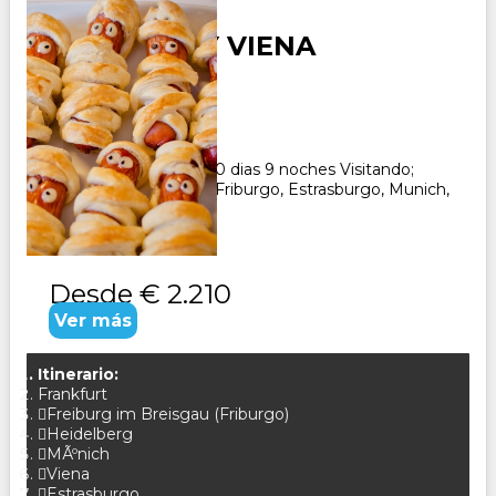
ALEMANIA Y VIENA
Duración:
10
Días
9
Noches
Paquete Turistico de 10 dias 9 noches Visitando;
Frankfurt, Heidelberg, Friburgo, Estrasburgo, Munich,
Viena,
Desde
€ 2.210
Ver más
Itinerario:
Frankfurt
Freiburg im Breisgau (Friburgo)
Heidelberg
MÃºnich
Viena
Estrasburgo