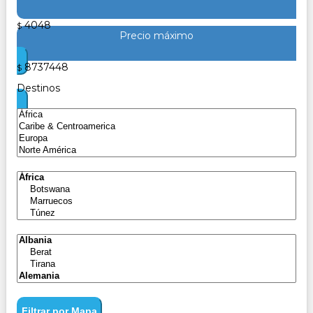
4048
$
Precio máximo
8737448
$
Destinos
Filtrar por Mapa