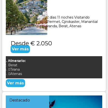
Duración:
12
Días
11
Noches
Paquete Turístico de 12 días 11 noches Visitando
Tirana, Elbasan, Korca, Permet, Gjirokaster, Manantial
del Ojo Azul, Atevas Saranda, Berat, Atenas
CONSULTAR
Desde
€ 2.050
Ver más
Itinerario:
Berat
Tirana
Atenas
Ver más
Destacado