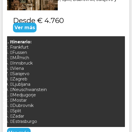
Zagreb. CONSULTAR
Desde
€ 4.760
Ver más
Itinerario:
Frankfurt
Fussen
MÃºnich
Innsbruck
Viena
Sarajevo
Zagreb
Ljubljana
Neuschwanstein
Medjugorje
Mostar
Dubrovnik
Split
Zadar
Estrasburgo