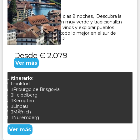
Duración:
8
Días
7
Noches
Paquete Turistico de 9 dias 8 noches, Descubra la
Selva Negra, una región muy verde y tradicionalEn
Alsacia podrá degustar vinos y explorar pueblos
pintorescos. Conozca todo lo mejor en el sur de
Alemania CONSULTAR
Desde
€ 2.079
Ver más
Itinerario:
Frankfurt
Friburgo de Brisgovia
Heidelberg
Kempten
Lindau
MÃºnich
Nuremberg
Ver más