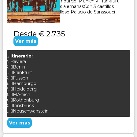
de AlemaniaBerlín, Hamburgo, Múnich y Frankfurt:
descubra las metrópolis alemanasCon 3 castillos
románticos y el maravilloso Palacio de Sanssouci
CONSULTAR
Desde
€ 2.735
Ver más
Itinerario:
Baviera
Berlin
Frankfurt
Fussen
Hamburgo
Heidelberg
MÃºnich
Rothenburg
Innsbruck
Neuschwanstein
Ver más