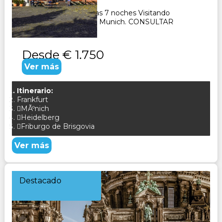
8
Días
7
Noches
Paquete Turístico 8 días 7 noches Visitando
Frankfurt, Estrasburgo, Munich. CONSULTAR
Desde
€ 1.750
Ver más
Itinerario:
Frankfurt
MÃºnich
Heidelberg
Friburgo de Brisgovia
Ver más
Destacado