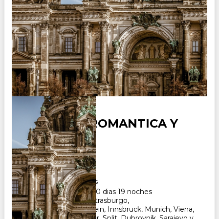
ALEMANIA ROMANTICA Y
BALCANES
Duración:
20
Días
19
Noches
Paquete Turistico de 20 dias 19 noches
Visitando Frankfurt, Estrasburgo,
Fussen, Neuschwanstein, Innsbruck, Munich, Viena,
Ljubljana, Opatija, Zadar, Split, Dubrovnik, Sarajevo y