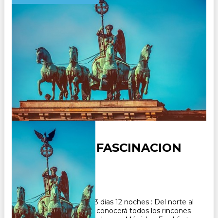
ALEMANIA - FASCINACION
Duración:
13
Días
12
Noches
Paquete Turistico de 13 dias 12 noches : Del norte al
sur y del este al oeste: conocerá todos los rincones