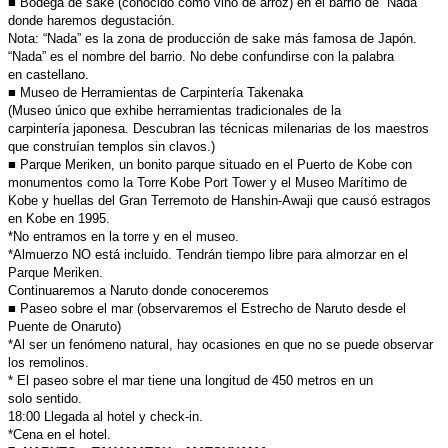
■ Bodega de sake (conocido como vino de arroz) en el barrio de
“Nada”
donde haremos degustación.
Nota: “Nada” es la zona de producción de sake más famosa de Japón.
“Nada” es el nombre del barrio. No debe confundirse con la palabra
en
castellano.
■ Museo de Herramientas de Carpintería Takenaka
(Museo único que exhibe herramientas tradicionales de la
carpintería
japonesa. Descubran las técnicas milenarias de los maestros
que
construían templos sin clavos.)
■ Parque Meriken, un bonito parque situado en el Puerto de Kobe
con
monumentos como la Torre Kobe Port Tower y el Museo
Marítimo de
Kobe y huellas del Gran Terremoto de Hanshin-Awaji
que causó estragos
en Kobe en 1995.
*No entramos en la torre y en el museo.
*Almuerzo NO está incluido. Tendrán tiempo libre para almorzar en el
Parque Meriken.
Continuaremos a Naruto donde conoceremos
■ Paseo sobre el mar (observaremos el Estrecho de Naruto
desde el
Puente de Onaruto)
*Al ser un fenómeno natural, hay ocasiones en que no se puede
observar
los remolinos.
* El paseo sobre el mar tiene una longitud de 450 metros en un
solo
sentido.
18:00 Llegada al hotel y check-in.
*Cena en el hotel.