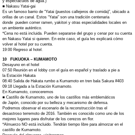
y
espectáculos de agua.)
■ Nakasu Yatai-gai
Es un famoso barrio de “Yatai (puestos callejeros de comida)”, ubicado
a
orillas de un canal. Estos “Yatai” son una tradición centenaria
donde
pueden comer ramen, yakitori y otras especialidades locales en
un
ambiente auténtico.
*Cena no está incluida. Pueden separarse del grupo y cenar por su
cuenta
en Nakasu Yatai si quieren. En este caso, el guía les explicará
cómo
volver al hotel por su cuenta.
19:00 Regreso al hotel.
10 FUKUOKA – KUMAM
OTO
Desayuno en el hotel
07:50 Reunión en el lobby con el guía en español y traslado a pie a
la
Estación Hakata
08:40 Salida de Hakata rumbo a Kumamoto en tren bala Sakura #403
09:18 Llegada a la Estación Kumamoto.
En Kumamoto, conoceremos
■ Castillo de Kumamoto, uno de los castillos más emblemáticos
de
Japón, conocido por su belleza y mecanismo de defensa.
Podremos
observar el escenario de la reconstrucción tras el
desastroso
terremoto de 2016. También es conocido como uno de los
mejores
lugares para disfrutar de los cerezos en flor.
*Almuerzo NO está incluido. Tendrán tiempo libre para almorzar
en el
castillo de Kumamoto.