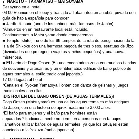
7 NARUTO – TAKAMATSU – MATSUYAMA
Desayuno en el hotel
08:00 Reunión en el lobby y traslado a Takamatsu en autobús privado
con
guía de habla española para conocer
■ Jardín Ritsurin (uno de los jardines más famosos de Japón)
*Almuerzo en un restaurante local está incluido.
Continuaremos a Matsuyama donde conoceremos
■ Templo Ishite-ji, uno de los 88 templos de la ruta de peregrinación
de la
isla de Shikoku con una hermosa pagoda de tres pisos,
estatuas de Jizo
(divinidades que protegen a viajeros y niños
pequeños) y una cueva
misteriosa.
■ El barrio de Dogo Onsen (Es una encantadora zona con muchas
tiendas
de souvenirs y artesanías y un emblemático edificio de baño
público de
aguas termales al estilo tradicional japonés.)
17:00 Llegada al hotel.
*Cena en el Ryokan Yamatoya Honten con danza de geishas y juegos
tradicionales con ellas
¡
DISFRUTEN DEL BAÑO ONSEN (DE AGUAS TERMALES)!
Dogo Onsen (Matsuyama) es una de las aguas termales más antiguas
de
Japón, con una historia de aproximadamente 3.000 años.
*El baño para mujeres y el baño para hombres están
separados *Tradicionalmente no permiten a personas con tatuajes
llamativos
utilizar baños de aguas termales, ya que los tatuajes están
asociados a
la Yakuza (mafia japonesa).