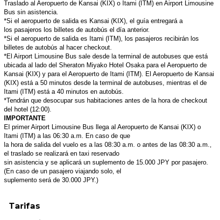
Traslado al Aeropuerto de Kansai (KIX) o Itami (ITM)
en Airport Limousine
Bus sin asistencia.
*Si el aeropuerto de salida es Kansai (KIX), el guía entregará a
los
pasajeros los billetes de autobús el día anterior.
*Si el aeropuerto de salida es Itami (ITM), los pasajeros recibirán
los
billetes de autobús al hacer checkout.
*El Airport Limousine Bus sale desde la terminal de autobuses
que está
ubicada al lado del Sheraton Miyako Hotel Osaka
para el Aeropuerto de
Kansai (KIX) y para el Aeropuerto de Itami
(ITM). El Aeropuerto de Kansai
(KIX) está a 50 minutos desde la terminal
de autobuses, mientras el de
Itami (ITM) está a 40 minutos en autobús.
*Tendrán que desocupar sus habitaciones antes de la hora de
checkout
del hotel (12:00).
IMPORTANTE
El primer Airport Limousine Bus llega al Aeropuerto de
Kansai (KIX) o
Itami (ITM) a las 06:30 a.m. En caso de que
la hora de salida del vuelo es a las 08:30 a.m. o antes de
las 08:30 a.m.,
el traslado se realizará en taxi reservado
sin asistencia y se aplicará un suplemento de 15.000 JPY
por pasajero.
(En caso de un pasajero viajando solo, el
suplemento será de 30.000 JPY.)
Tarifas