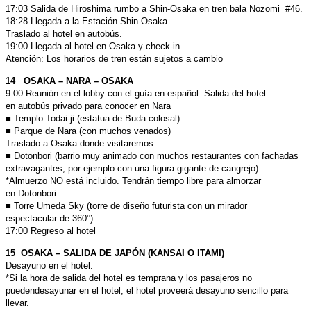
17:03 Salida de Hiroshima rumbo a Shin-Osaka en tren bala Nozomi #46.
18:28 Llegada a la Estación Shin-Osaka.
Traslado al hotel en autobús.
19:00 Llegada al hotel en Osaka y check-in
Atención: Los horarios de tren están sujetos a cambio
14 OSAKA – NARA – OSAKA
9:00 Reunión en el lobby con el guía en español. Salida del hotel
en
autobús privado para conocer en Nara
■ Templo Todai-ji (estatua de Buda colosal)
■ Parque de Nara (con muchos venados)
Traslado a Osaka donde visitaremos
■ Dotonbori (barrio muy animado con muchos restaurantes con
fachadas
extravagantes, por ejemplo con una figura gigante de
cangrejo)
*Almuerzo NO está incluido. Tendrán tiempo libre para almorzar
en
Dotonbori.
■ Torre Umeda Sky (torre de diseño futurista con un mirador
espectacular de 360°)
17:00 Regreso al hotel
15 OSAKA – SALIDA DE JAPÓN (KANSAI O ITAMI)
Desayuno en el hotel.
*Si la hora de salida del hotel es temprana y los pasajeros no
pueden
desayunar en el hotel, el hotel proveerá desayuno sencillo para
llevar.