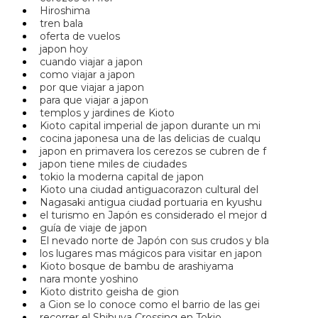
Hiroshima
tren bala
oferta de vuelos
japon hoy
cuando viajar a japon
como viajar a japon
por que viajar a japon
para que viajar a japon
templos y jardines de Kioto
Kioto capital imperial de japon durante un mi
cocina japonesa una de las delicias de cualqu
japon en primavera los cerezos se cubren de f
japon tiene miles de ciudades
tokio la moderna capital de japon
Kioto una ciudad antiguacorazon cultural del
Nagasaki antigua ciudad portuaria en kyushu
el turismo en Japón es considerado el mejor d
guía de viaje de japon
El nevado norte de Japón con sus crudos y bla
los lugares mas mágicos para visitar en japon
Kioto bosque de bambu de arashiyama
nara monte yoshino
Kioto distrito geisha de gion
a Gion se lo conoce como el barrio de las gei
recorrer el Shibuya Crossing en Tokio