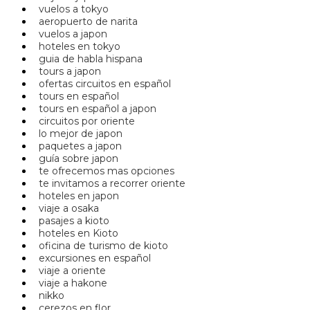
vuelos a tokyo
aeropuerto de narita
vuelos a japon
hoteles en tokyo
guia de habla hispana
tours a japon
ofertas circuitos en español
tours en español
tours en español a japon
circuitos por oriente
lo mejor de japon
paquetes a japon
guía sobre japon
te ofrecemos mas opciones
te invitamos a recorrer oriente
hoteles en japon
viaje a osaka
pasajes a kioto
hoteles en Kioto
oficina de turismo de kioto
excursiones en español
viaje a oriente
viaje a hakone
nikko
cerezos en flor