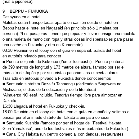
(mafia japonesa).
9
BEPPU – FUKUOKA
Desayuno en el hotel
Maletas serán transportadas aparte en camión desde el hotel en
Beppu
hasta el hotel en Nagasaki (en principio sólo 1 maleta por
persona).
*Los pasajeros tienen que preparar y llevar consigo una mochila
o una
maleta de mano con ropa y otras cosas indispensables para pasar
una
noche en Fukuoka y otra en Kumamoto).
08:30 Reunión en el lobby con el guía en español. Salida del hotel
en
autobús privado para conocer
■ Puente colgante de Kokonoe (Yume-Tsuribashi) - Puente peatonal
de
390 metros de longitud y 173 metros de altura, famoso por ser el
más
alto de Japón y por sus vistas panorámicas espectaculares.
Traslado en autobús privado a Fukuoka donde conoceremos
■ Santuario sintoísta Dazaifu Tenmangu (dedicado a Sugawara no
Michizane, el dios de la educación y de la literatura)
*Almuerzo NO está incluido. Tendrán tiempo libre para almorzar
en
Dazaifu.
16:30 Llegada al hotel en Fukuoka y check-in.
18:00 Reunión en el lobby del hotel con el guía en español y salimos a
pasear por el animado distrito de Hakata a pie para conocer
■ Santuario Kushida (famoso por ser el hogar del “Festival Hakata
Gion
Yamakasa”, uno de los festivales más importantes de Fukuoka.)
■ Canal City Hakata (un centro comercial con tiendas, restaurantes