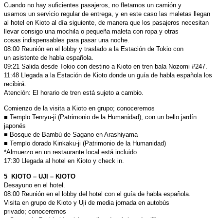
Cuando no hay suficientes pasajeros, no fletamos un camión y
usamos
un servicio regular de entrega, y en este caso las maletas llegan
al hotel
en Kioto al día siguiente, de manera que los pasajeros necesitan
llevar
consigo una mochila o pequeña maleta con ropa y otras
cosas
indispensables para pasar una noche.
08:00 Reunión en el lobby y traslado a la Estación de Tokio con
un
asistente de habla española.
09:21 Salida desde Tokio con destino a Kioto en tren bala Nozomi #247.
11:48 Llegada a la Estación de Kioto donde un guía de habla española
los
recibirá.
Atención: El horario de tren está sujeto a cambio.
Comienzo de la visita a Kioto en grupo; conoceremos
■ Templo Tenryu-ji (Patrimonio de la Humanidad),
con un bello jardín
japonés
■ Bosque de Bambú de Sagano en Arashiyama
■ Templo dorado Kinkaku-ji (Patrimonio de la Humanidad)
*Almuerzo en un restaurante local está incluido.
17:30 Llegada al hotel en Kioto y check in.
5 KIOTO – UJI – KIOTO
Desayuno en el hotel.
08:00 Reunión en el lobby del hotel con el guía de habla española.
Visita en grupo de Kioto y Uji de media jornada en autobús
privado;
conoceremos