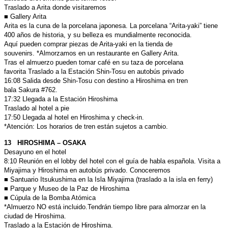
Traslado a Arita donde visitaremos
■ Gallery Arita
Arita es la cuna de la porcelana japonesa. La porcelana “Arita-yaki”
tiene
400 años de historia, y su belleza es mundialmente reconocida.
Aquí pueden comprar piezas de Arita-yaki en la tienda de
souvenirs.
*Almorzamos en un restaurante en Gallery Arita.
Tras el almuerzo pueden tomar café en su taza de porcelana
favorita
Traslado a la Estación Shin-Tosu en autobús privado
16:08 Salida desde Shin-Tosu con destino a Hiroshima en tren
bala
Sakura #762.
17:32 Llegada a la Estación Hiroshima
Traslado al hotel a pie
17:50 Llegada al hotel en Hiroshima y check-in.
*Atención: Los horarios de tren están sujetos a cambio.
13 HIROSHIMA – OSAKA
Desayuno en el hotel
8:10 Reunión en el lobby del hotel con el guía de habla española. Visita a
Miyajima y Hiroshima en autobús privado. Conoceremos
■ Santuario Itsukushima en la Isla Miyajima (traslado a la isla en ferry)
■ Parque y Museo de la Paz de Hiroshima
■ Cúpula de la Bomba Atómica
*Almuerzo NO está incluido.Tendrán tiempo libre para almorzar en la
ciudad de Hiroshima.
Traslado a la Estación de Hiroshima.