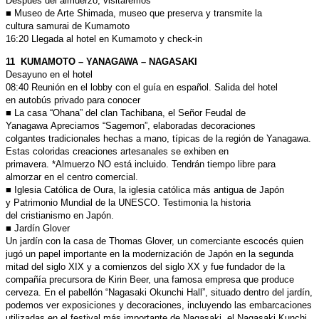
Después del almuerzo, visitaremos
■ Museo de Arte Shimada, museo que preserva y transmite la
cultura
samurai de Kumamoto
16:20 Llegada al hotel en Kumamoto y check-in
11 KUMAMOTO – YANAGAWA – NAGASAKI
Desayuno en el hotel
08:40 Reunión en el lobby con el guía en español. Salida del hotel
en
autobús privado para conocer
■ La casa “Ohana” del clan Tachibana, el Señor Feudal de
Yanagawa
Apreciamos “Sagemon”, elaboradas decoraciones
colgantes
tradicionales hechas a mano, típicas de la región de Yanagawa.
Estas coloridas creaciones artesanales se exhiben en
primavera.
*Almuerzo NO está incluido. Tendrán tiempo libre para
almorzar
en el centro comercial.
■ Iglesia Católica de Oura, la iglesia católica más antigua de Japón
y
Patrimonio Mundial de la UNESCO. Testimonia la historia
del
cristianismo en Japón.
■ Jardín Glover
Un jardín con la casa de Thomas Glover, un comerciante escocés
quien
jugó un papel importante en la modernización de Japón en la
segunda
mitad del siglo XIX y a comienzos del siglo XX y fue
fundador de la
compañía precursora de Kirin Beer, una famosa
empresa que produce
cerveza. En el pabellón “Nagasaki Okunchi
Hall”, situado dentro del jardín,
podemos ver exposiciones y
decoraciones, incluyendo las embarcaciones
utilizadas en el festival
más importante de Nagasaki, el Nagasaki Kunchi