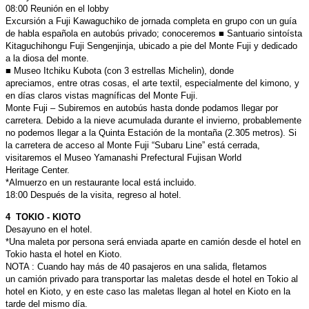
08:00 Reunión en el lobby
Excursión a Fuji Kawaguchiko de jornada completa en grupo con un
guía
de habla española en autobús privado; conoceremos
■ Santuario sintoísta
Kitaguchihongu Fuji Sengenjinja, ubicado a pie
del Monte Fuji y dedicado
a la diosa del monte.
■ Museo Itchiku Kubota (con 3 estrellas Michelin), donde
apreciamos,
entre otras cosas, el arte textil, especialmente del kimono, y
en días
claros vistas magníficas del Monte Fuji.
Monte Fuji – Subiremos en autobús hasta donde podamos llegar
por
carretera. Debido a la nieve acumulada durante el invierno,
probablemente
no podemos llegar a la Quinta Estación de la montaña
(2.305 metros). Si
la carretera de acceso al Monte Fuji “Subaru Line” está
cerrada,
visitaremos el Museo Yamanashi Prefectural Fujisan World
Heritage Center.
*Almuerzo en un restaurante local está incluido.
18:00 Después de la visita, regreso al hotel.
4 TOKIO - KIOTO
Desayuno en el hotel.
*Una maleta por persona será enviada aparte en camión desde el hotel
en
Tokio hasta el hotel en Kioto.
NOTA : Cuando hay más de 40 pasajeros en una salida, fletamos
un
camión privado para transportar las maletas desde el hotel en Tokio
al
hotel en Kioto, y en este caso las maletas llegan al hotel en Kioto
en la
tarde del mismo día.