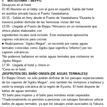
8
MATSUYAMA – BEPPU
Desayuno en el hotel
07:45 Reunión en el lobby con el guía en español. Salida del hotel
en
autobús privado hacia el Puerto Yawatahama.
10:15 - Salida en ferry desde el Puerto de Yawatahama
*Durante la
travesía podrán disfrutar de las hermosas vistas del mar.
13:05 - Llegada al Puerto de Beppu
*Almuerzo en un restaurante que
ofrece platos elaborados con
ingredientes locales está incluido. Este restaurante aprovecha
vapores
volcánicos para cocinar.
■ Realizaremos “Jigoku Meguri”, un recorrido por varias aguas
termales
conocidas como Jigoku (que siginifica “infierno”) por los
vapores
volcánicos.
*No podemos bañarnos en estas aguas termales que visitamos en
Jigoku
Meguri.
17:30 - Llegada al hotel y check-in
*Cena en el hotel.
¡DISFRUTEN DEL BAÑO ONSEN (DE AGUAS TERMALES)!
En Beppu Onsen, no sólo podrán disfrutar de los paisajes
espectaculares
de los vapores de“Jigoku Meguri”, sino también les
invitamos a bañarse y
sentir la energía volcánica de la región de
Kyushu. El hotel dispone de
baños de aguas termales.
*El baño para mujeres y el baño para hombres están separados.
*Tradicionalmente no permiten a personas con tatuajes llamativos
utilizar
baños de aguas termales, ya que los tatuajes están asociados la Yakuza