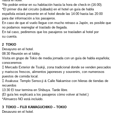
hasta
el hotel.
*No podrán entrar en su habitación hasta la hora de check-in (16:00).
*El primer día del circuito (sábado) en el hotel un guía de habla
española
estará presente en el hotel desde las 14:00 hasta las 20:00
para dar
información a los pasajeros.
En caso de que el vuelo llegue con mucho retraso a Japón,
es posible que
no podamos rearreglar el traslado de llegada.
En tal caso, pediremos que los pasajeros se trasladen al hotel por
su
cuenta.
2 TOKIO
Desayuno en el hotel.
08:30 Reunión en el lobby.
Visita en grupo de Tokio de media jornada con un guía de habla
española;
conoceremos
 Mercado Exterior de Tsukiji, zona tradicional donde se venden
pescados
y mariscos frescos, alimentos japoneses y souvenirs, con
numerosos
puestos de comida local.
 Asakusa: Templo Senso-ji & Calle Nakamise con hileras de tiendas
de
recuerdos
13:30 El tour termina en Shibuya.
Tarde libre.
(El guía les explicará a los pasajeros cómo volver al hotel.)
*Almuerzo NO está incluido.
3 TOKIO – FUJI KAWAGUCHIKO – TOKIO
Desayuno en el hotel.