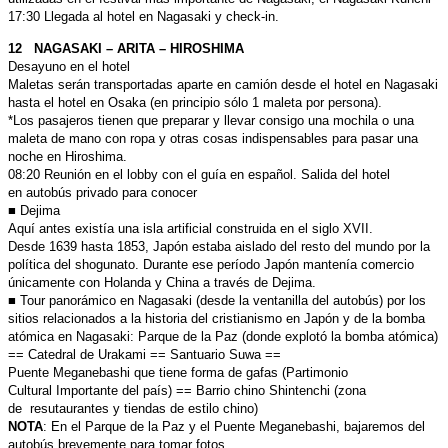
17:30 Llegada al hotel en Nagasaki y check-in.
12 NAGASAKI – ARITA – HIROSHIMA
Desayuno en el hotel
Maletas serán transportadas aparte en camión desde el hotel en Nagasaki
hasta
el hotel en Osaka (en principio sólo 1 maleta por persona).
*Los pasajeros tienen que preparar y llevar consigo una mochila o una
maleta de
mano con ropa y otras cosas indispensables para pasar una
noche en Hiroshima.
08:20 Reunión en el lobby con el guía en español. Salida del hotel
en
autobús privado para conocer
■ Dejima
Aquí antes existía una isla artificial construida en el siglo XVII.
Desde 1639 hasta 1853, Japón estaba aislado del resto del mundo
por la
política del shogunato. Durante ese período Japón mantenía
comercio
únicamente con Holanda y China a través de Dejima.
■ Tour panorámico en Nagasaki (desde la ventanilla del autobús) por
los
sitios relacionados a la historia del cristianismo en Japón y de la
bomba
atómica en Nagasaki: Parque de la Paz (donde explotó la
bomba atómica)
== Catedral de Urakami == Santuario Suwa ==
Puente Meganebashi que tiene forma de gafas (Partimonio
Cultural
Importante del país) == Barrio chino Shintenchi (zona
de
resutaurantes y tiendas de estilo chino)
NOTA
: En el Parque de la Paz y el Puente Meganebashi, bajaremos
del
autobús brevemente para tomar fotos.