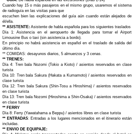
Cuando hay 15 o más pasajeros en el mismo grupo, usaremos el sistema
de radioguía en las visitas para que
escuchen bien las explicaciones del guía aún cuando están alejados de
él/ella.
** ASISTENTE:
Asistente de habla española para los siguientes traslados
Día 1: Asistencia en el aeropuerto de llegada para tomar el Airport
Limousine Bus o taxi (sin asistencia a bordo).
En principio no habrá asistencia en español en el traslado de salida del
último día.
** COMIDAS: desayunos diarios, 5 almuerzos y 3 cenas.
** TRENES:
Día 4: Tren bala Nozomi (Tokio a Kioto) / asientos reservados en clase
turista
Día 10: Tren bala Sakura (Hakata a Kumamoto) / asientos reservados en
clase turista
Día 12: Tren bala Sakura (Shin-Tosu a Hiroshima) / asientos reservados
en clase turista
Día 13: Tren bala Nozomi (Hiroshima a Shin-Osaka) / asientos reservados
en clase turista
** FERRY
Día 8: Ferry (Yawatahama a Beppu) / asientos libres en clase turista
** ENTRADAS
: Entradas a los lugares mencionados en el itinerario están
incluidas.
** ENVIO DE EQUIPAJE: