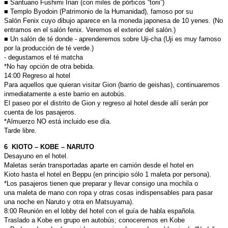
■ Santuario Fushimi Inari (con miles de pórticos “torii”)
■ Templo Byodoin (Patrimonio de la Humanidad), famoso por su
Salón
Fenix cuyo dibujo aparece en la moneda japonesa de 10 yenes.
(No
entramos en el salón fenix. Veremos el exterior del salón.)
■ Un salón de té donde
- aprenderemos sobre Uji-cha (Uji es muy famoso
por la producción
de té verde.)
- degustamos el té matcha
*No hay opción de otra bebida.
14:00 Regreso al hotel
Para aquellos que quieran visitar Gion (barrio de geishas),
continuaremos
inmediatamente a este barrio en autobús.
El paseo por el distrito de Gion y regreso al hotel desde allí serán
por
cuenta de los pasajeros.
*Almuerzo NO está incluido ese día.
Tarde libre.
6 KIOTO – KOBE – NARUTO
Desayuno en el hotel.
Maletas serán transportadas aparte en camión desde el hotel en
Kioto
hasta el hotel en Beppu (en principio sólo 1 maleta por persona).
*Los pasajeros tienen que preparar y llevar consigo una mochila o
una
maleta de mano con ropa y otras cosas indispensables para pasar
una
noche en Naruto y otra en Matsuyama).
8:00 Reunión en el lobby del hotel con el guía de habla española.
Traslado a Kobe en grupo en autobús; conoceremos en Kobe