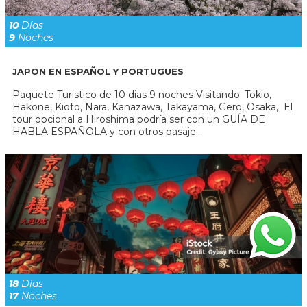
10
Días
9
Noches
JAPON EN ESPAÑOL Y PORTUGUES
Paquete Turistico de 10 dias 9 noches Visitando; Tokio,
Hakone, Kioto, Nara, Kanazawa, Takayama, Gero, Osaka, El
tour opcional a Hiroshima podría ser con un GUÍA DE
HABLA ESPAÑOLA y con otros pasaje...
18
Días
17
Noches