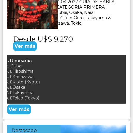
BUENOS AIRES MAYO 04 2027 GUIA DE HABLA
HISPANA- HOTELES CATEGORIA PRIMERA
SUPERIOR VISITA : Dubai, Osaka, Nara,
Kioto, Hiroshima, Seki - Gifu o Gero, Takayama &
Shirakawago ï¿½ Kanazawa, Tokio
Desde
U$S 9.270
Ver más
Itinerario:
Dubai
Hiroshima
Kanazawa
Kioto (Kyoto)
Osaka
Takayama
Tokio (Tokyo)
Ver más
Destacado