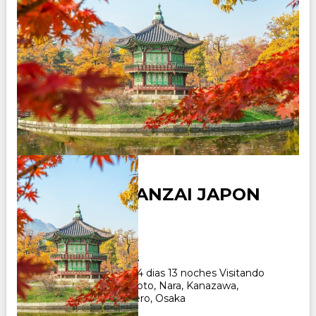
SEUL CON BANZAI JAPON
Duración:
14
Días
13
Noches
Paquete Turistico de 14 dias 13 noches Visitando
Seul, Tokio, Hakone, Kioto, Nara, Kanazawa,
Takayama, Nagoya, Gero, Osaka