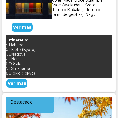
Tokyo, Yebisu Garden Tower Place Cruce Scramble
en Shibuya, Lago Ashi, Valle Owakudani, Kyoto,
Nara, Templo Tenryu-ji, Templo Kinkaku-ji, Templo
Sanjusangendo, Gion (barrio de geishas), Nag...
Ver más
Itinerario:
Hakone
Kioto (Kyoto)
Nagoya
Nara
Osaka
Shirahama
Tokio (Tokyo)
Ver más
Destacado