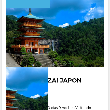
NUEVO BANZAI JAPON
Duración:
10
Días
9
Noches
Paquete Turistico de 10 dias 9 noches Visitando