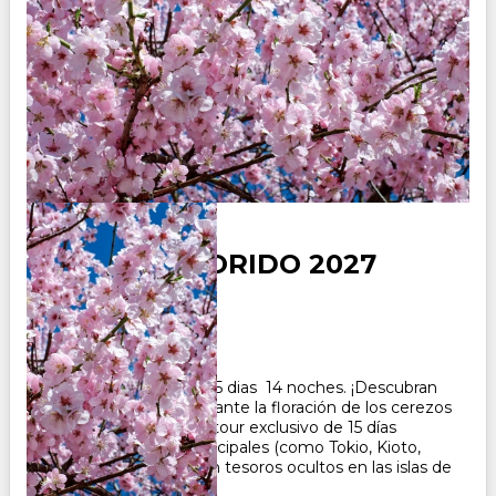
JAPON COLORIDO 2027
Duración:
15
Días
14
Noches
Paquete Turistico de 15 dias 14 noches. ¡Descubran
el Japón auténtico durante la floración de los cerezos
(sakura) en 2027!Este tour exclusivo de 15 días
combina ciudades principales (como Tokio, Kioto,
Hiroshima y Osaka)con tesoros ocultos en las islas de
Shikoku y Ky...