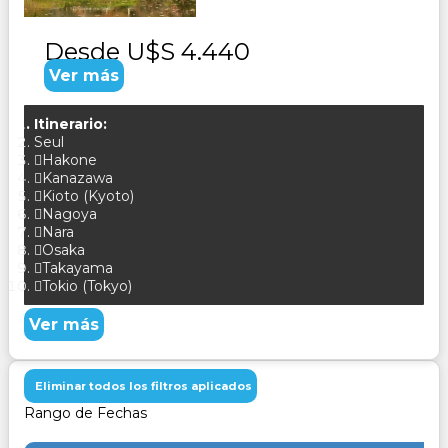
Desde
U$S 4.440
Ver más
Itinerario:
Seul
Hakone
Kanazawa
Kioto (Kyoto)
Nagoya
Nara
Osaka
Takayama
Tokio (Tokyo)
Ver más
Eliminar todos los filtros aplicados
Rango de Fechas