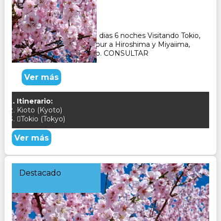
Duración:
7
Días
6
Noches
Paquete Turistico de 7 dias 6 noches Visitando Tokio,
Hakone, Kioto , Nara, tour a Hiroshima y Miyaiima,
Templo Sanjusangendo. CONSULTAR
Ver más
Itinerario:
Kioto (Kyoto)
Tokio (Tokyo)
Ver más
Destacado