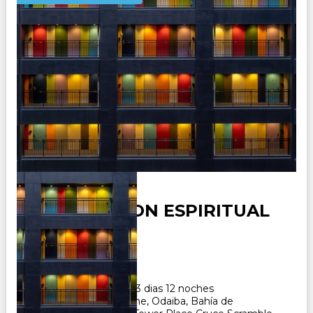
NUEVO JAPON ESPIRITUAL
Duración:
13
Días
12
Noches
Paquete Turistico de 13 dias 12 noches
Visitando Tokyo, Hakone, Odaiba, Bahía de