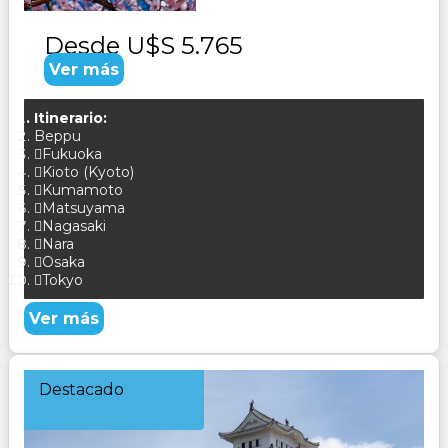
Desde
U$S 5.765
Ver más
Itinerario:
Beppu
Fukuoka
Kioto (Kyoto)
Kumamoto
Matsuyama
Nagasaki
Nara
Osaka
Tokyo
Ver más
Destacado