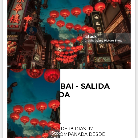
JAPON y DUBAI - SALIDA
ACOMPAÑADA
Duración:
18
Días
17
Noches
PAQUETE TURISTICO DE 18 DIAS 17
NOCHES. SALIDA ACOMPAÑADA DESDE