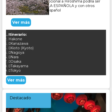
Gero, Osaka, El tour opcional a Hiroshima podría ser
con un GUÍA DE HABLA ESPAÑOLA y con otros
pasajeros que hablan español
Ver más
Itinerario:
Hakone
Kanazawa
Kioto (Kyoto)
Nagoya
Nara
Osaka
Takayama
Tokyo
Ver más
Destacado