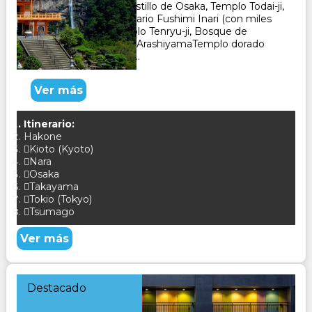
Osaka, Nara, Kyoto, Castillo de Osaka, Templo Todai-ji,
Parque de Nara, Santuario Fushimi Inari (con miles
de pórticos torii), Templo Tenryu-ji, Bosque de
Bambú de Sagano en ArashiyamaTemplo dorado
Kinkaku-ji, Gion (barrio...
Ver más
Itinerario:
Hakone
Kioto (Kyoto)
Nara
Osaka
Takayama
Tokio (Tokyo)
Tsumago
Ver más
Destacado