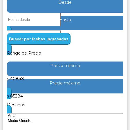
Desde
Hasta
Buscar por fechas ingresadas
Rango de Precio
Precio mínimo
40848
$
Precio máximo
85284
$
Destinos