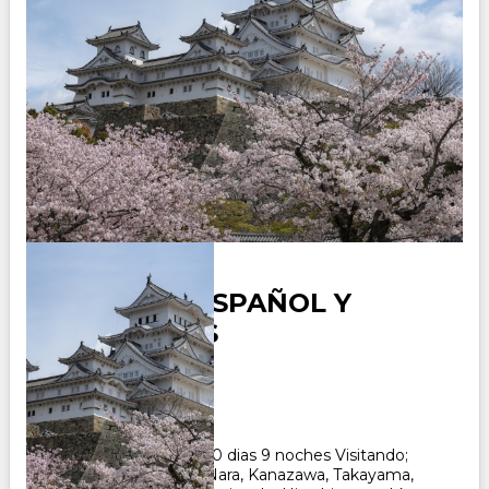
JAPON EN ESPAÑOL Y
PORTUGUES
Duración:
10
Días
9
Noches
Paquete Turistico de 10 dias 9 noches Visitando;
Tokio, Hakone, Kioto, Nara, Kanazawa, Takayama,