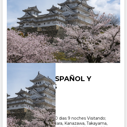
JAPON EN ESPAÑOL Y
PORTUGUES
Duración:
10
Días
9
Noches
Paquete Turistico de 10 dias 9 noches Visitando;
Tokio, Hakone, Kioto, Nara, Kanazawa, Takayama,