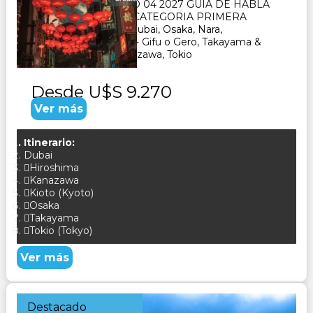
BUENOS AIRES MAYO 04 2027 GUIA DE HABLA
HISPANA- HOTELES CATEGORIA PRIMERA
SUPERIOR VISITA : Dubai, Osaka, Nara,
Kioto, Hiroshima, Seki - Gifu o Gero, Takayama &
Shirakawago ï¿½ Kanazawa, Tokio
Desde
U$S 9.270
Ver más
Itinerario:
Dubai
Hiroshima
Kanazawa
Kioto (Kyoto)
Osaka
Takayama
Tokio (Tokyo)
Ver más
Destacado