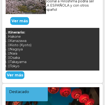
Gero, Osaka, El tour opcional a Hiroshima podría ser
con un GUÍA DE HABLA ESPAÑOLA y con otros
pasajeros que hablan español
Ver más
Itinerario:
Hakone
Kanazawa
Kioto (Kyoto)
Nagoya
Nara
Osaka
Takayama
Tokyo
Ver más
Destacado