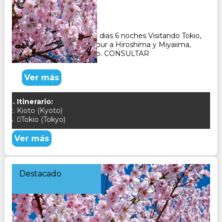
Duración:
7
Días
6
Noches
Paquete Turistico de 7 dias 6 noches Visitando Tokio,
Hakone, Kioto , Nara, tour a Hiroshima y Miyaiima,
Templo Sanjusangendo. CONSULTAR
Ver más
Itinerario:
Kioto (Kyoto)
Tokio (Tokyo)
Ver más
Destacado