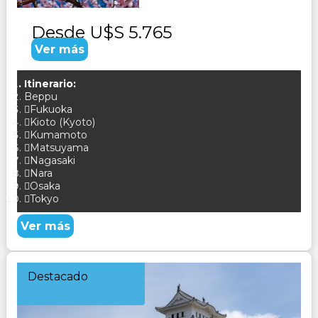
Desde
U$S 5.765
Ver más
Itinerario:
Beppu
Fukuoka
Kioto (Kyoto)
Kumamoto
Matsuyama
Nagasaki
Nara
Osaka
Tokyo
Ver más
Destacado