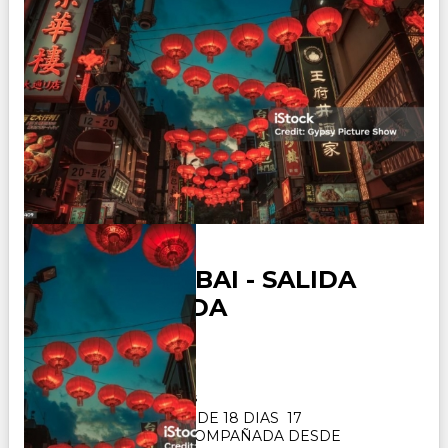
JAPON y DUBAI - SALIDA
ACOMPAÑADA
Duración:
18
Días
17
Noches
PAQUETE TURISTICO DE 18 DIAS 17
NOCHES. SALIDA ACOMPAÑADA DESDE