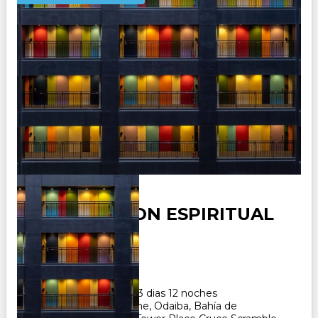
NUEVO JAPON ESPIRITUAL
Duración:
13
Días
12
Noches
Paquete Turistico de 13 dias 12 noches
Visitando Tokyo, Hakone, Odaiba, Bahía de