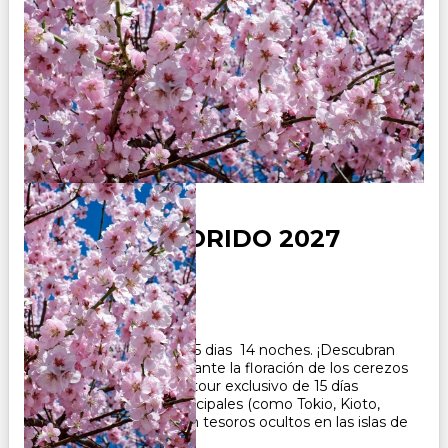
JAPON COLORIDO 2027
Duración:
15
Días
14
Noches
Paquete Turistico de 15 dias 14 noches. ¡Descubran
el Japón auténtico durante la floración de los cerezos
(sakura) en 2027!Este tour exclusivo de 15 días
combina ciudades principales (como Tokio, Kioto,
Hiroshima y Osaka)con tesoros ocultos en las islas de
Shikoku y Ky...