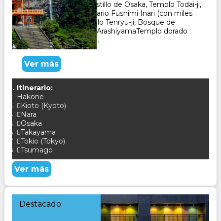
Osaka, Nara, Kyoto, Castillo de Osaka, Templo Todai-ji,
Parque de Nara, Santuario Fushimi Inari (con miles
de pórticos torii), Templo Tenryu-ji, Bosque de
Bambú de Sagano en ArashiyamaTemplo dorado
Kinkaku-ji, Gion (barrio...
Ver más
Itinerario:
Hakone
Kioto (Kyoto)
Nara
Osaka
Takayama
Tokio (Tokyo)
Tsumago
Ver más
Destacado