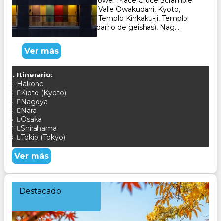
Tokyo, Yebisu Garden Tower Place Cruce Scramble
en Shibuya, Lago Ashi, Valle Owakudani, Kyoto,
Nara, Templo Tenryu-ji, Templo Kinkaku-ji, Templo
Sanjusangendo, Gion (barrio de geishas), Nag...
Ver más
Itinerario:
Hakone
Kioto (Kyoto)
Nagoya
Nara
Osaka
Shirahama
Tokio (Tokyo)
Ver más
Destacado