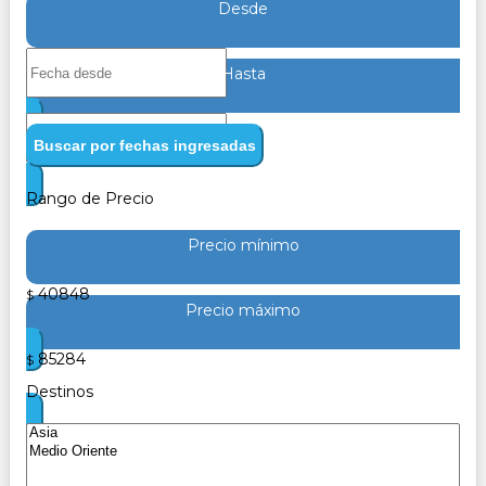
Desde
Hasta
Buscar por fechas ingresadas
Rango de Precio
Precio mínimo
40848
$
Precio máximo
85284
$
Destinos