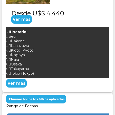
Desde
U$S 4.440
Ver más
Itinerario:
Seul
Hakone
Kanazawa
Kioto (Kyoto)
Nagoya
Nara
Osaka
Takayama
Tokio (Tokyo)
Ver más
Eliminar todos los filtros aplicados
Rango de Fechas