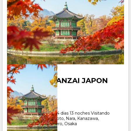
SEUL CON BANZAI JAPON
Duración:
14
Días
13
Noches
Paquete Turistico de 14 dias 13 noches Visitando
Seul, Tokio, Hakone, Kioto, Nara, Kanazawa,
Takayama, Nagoya, Gero, Osaka