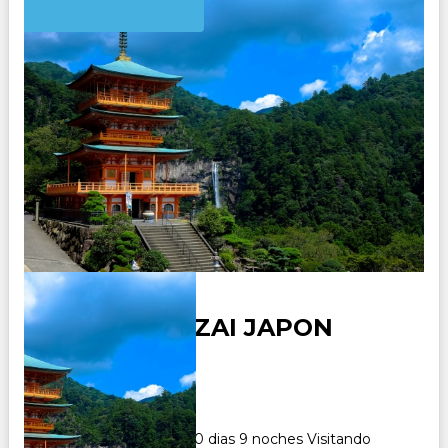
NUEVO BANZAI JAPON
Duración:
10
Días
9
Noches
Paquete Turistico de 10 dias 9 noches Visitando