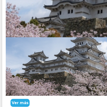
JAPON EN ESPAÑOL Y PORTUG
Duración:
10
Días
9
Noches
Paquete Turistico de 10 dias 9 noches Visitando; Tokio, 
ESPAÑOLA y con otros pasajeros que hablan español
Ver más