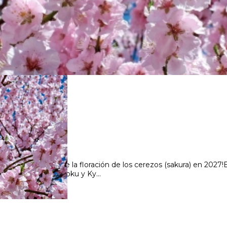
 auténtico durante la floración de los cerezos (sakura) en 2027!
n las islas de Shikoku y Ky...