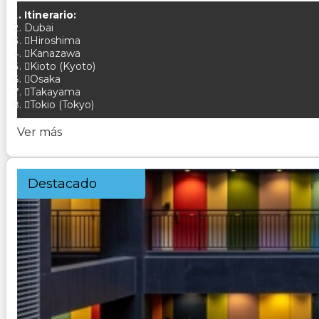
Itinerario:
Dubai
Hiroshima
Kanazawa
Kioto (Kyoto)
Osaka
Takayama
Tokio (Tokyo)
Ver más
Destacado