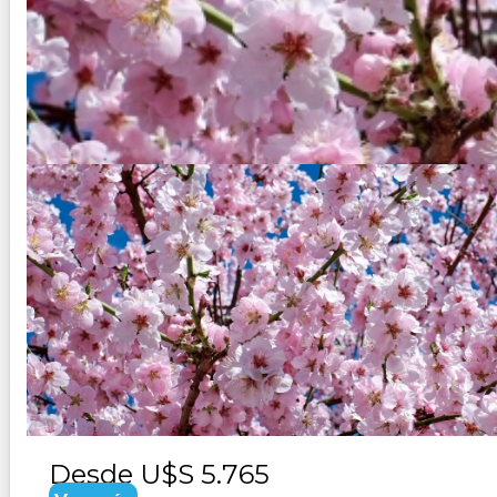
JAPON COLORIDO 2027
Duración:
15
Días
14
Noches
Paquete Turistico de 15 dias 14 noches. ¡Descubran el Japón
(como Tokio, Kioto, Hiroshima y Osaka)con tesoros ocultos e
Desde
U$S 5.765