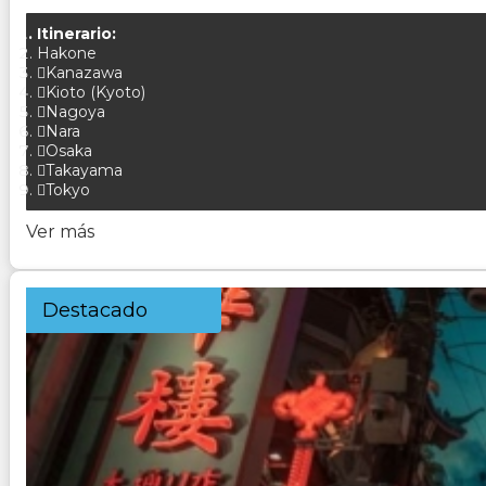
Itinerario:
Hakone
Kanazawa
Kioto (Kyoto)
Nagoya
Nara
Osaka
Takayama
Tokyo
Ver más
Destacado