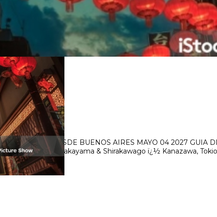
MPAÑADA
A ACOMPAÑADA DESDE BUENOS AIRES MAYO 04 2027 GUIA 
, Seki - Gifu o Gero, Takayama & Shirakawago ï¿½ Kanazawa, T