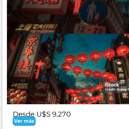
JAPON y DUBAI - SALIDA ACO
Duración:
18
Días
17
Noches
PAQUETE TURISTICO DE 18 DIAS 17 NOCHES. SALID
SUPERIOR VISITA : Dubai, Osaka, Nara, Kioto, Hiroshima
Desde
U$S 9.270
Ver más