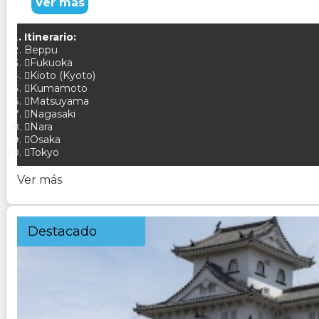
Ver más
Itinerario:
Beppu
Fukuoka
Kioto (Kyoto)
Kumamoto
Matsuyama
Nagasaki
Nara
Osaka
Tokyo
Ver más
Destacado