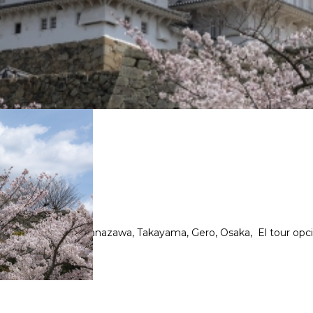
UES
Hakone, Kioto, Nara, Kanazawa, Takayama, Gero, Osaka, El tour o