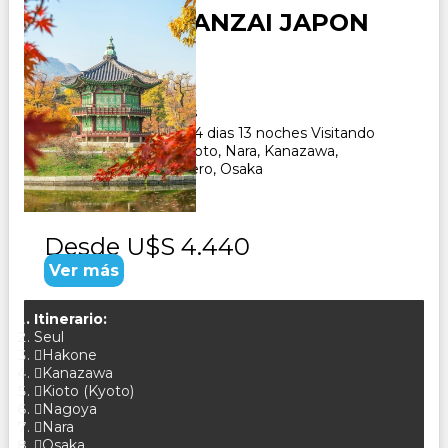
SEUL CON BANZAI JAPON
Duración:
14
Días
13
Noches
Paquete Turistico de 14 dias 13 noches Visitando
Seul, Tokio, Hakone, Kioto, Nara, Kanazawa,
Takayama, Nagoya, Gero, Osaka
Desde
U$S 4.440
Ver más
Itinerario:
Seul
Hakone
Kanazawa
Kioto (Kyoto)
Nagoya
Nara
Osaka