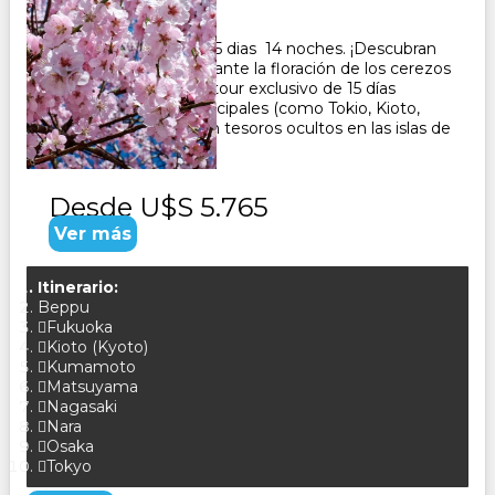
15
Días
14
Noches
Paquete Turistico de 15 dias 14 noches. ¡Descubran
el Japón auténtico durante la floración de los cerezos
(sakura) en 2027!Este tour exclusivo de 15 días
combina ciudades principales (como Tokio, Kioto,
Hiroshima y Osaka)con tesoros ocultos en las islas de
Shikoku y Ky...
Desde
U$S 5.765
Ver más
Itinerario:
Beppu
Fukuoka
Kioto (Kyoto)
Kumamoto
Matsuyama
Nagasaki
Nara
Osaka
Tokyo