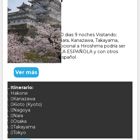
Duración:
10
Días
9
Noches
Paquete Turistico de 10 dias 9 noches Visitando;
Tokio, Hakone, Kioto, Nara, Kanazawa, Takayama,
Gero, Osaka, El tour opcional a Hiroshima podría ser
con un GUÍA DE HABLA ESPAÑOLA y con otros
pasajeros que hablan español
Ver más
Itinerario:
Hakone
Kanazawa
Kioto (Kyoto)
Nagoya
Nara
Osaka
Takayama
Tokyo