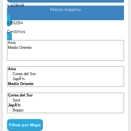
40848
$
Precio máximo
85284
$
Destinos
Filtrar por Mapa