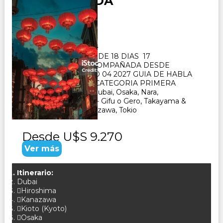
ACOMPAÑADA
Duración:
18
Días
17
Noches
PAQUETE TURISTICO DE 18 DIAS 17
NOCHES. SALIDA ACOMPAÑADA DESDE
BUENOS AIRES MAYO 04 2027 GUIA DE HABLA
HISPANA- HOTELES CATEGORIA PRIMERA
SUPERIOR VISITA : Dubai, Osaka, Nara,
Kioto, Hiroshima, Seki - Gifu o Gero, Takayama &
Shirakawago ï¿½ Kanazawa, Tokio
Desde
U$S 9.270
Ver más
Itinerario:
Dubai
Hiroshima
Kanazawa
Kioto (Kyoto)
Osaka