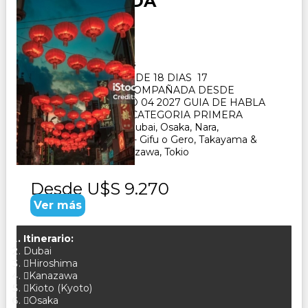
ACOMPAÑADA
Duración:
18
Días
17
Noches
PAQUETE TURISTICO DE 18 DIAS 17
NOCHES. SALIDA ACOMPAÑADA DESDE
BUENOS AIRES MAYO 04 2027 GUIA DE HABLA
HISPANA- HOTELES CATEGORIA PRIMERA
SUPERIOR VISITA : Dubai, Osaka, Nara,
Kioto, Hiroshima, Seki - Gifu o Gero, Takayama &
Shirakawago ï¿½ Kanazawa, Tokio
Desde
U$S 9.270
Ver más
Itinerario:
Dubai
Hiroshima
Kanazawa
Kioto (Kyoto)
Osaka