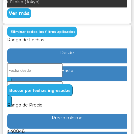
Tokio (Tokyo)
Ver más
Eliminar todos los filtros aplicados
Rango de Fechas
Desde
Hasta
Buscar por fechas ingresadas
Rango de Precio
Precio mínimo
40848
$