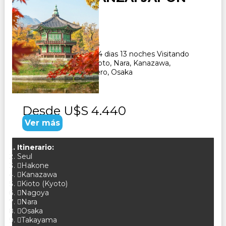
Duración:
14
Días
13
Noches
Paquete Turistico de 14 dias 13 noches Visitando
Seul, Tokio, Hakone, Kioto, Nara, Kanazawa,
Takayama, Nagoya, Gero, Osaka
Desde
U$S 4.440
Ver más
Itinerario:
Seul
Hakone
Kanazawa
Kioto (Kyoto)
Nagoya
Nara
Osaka
Takayama