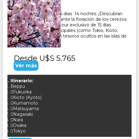
15
Días
14
Noches
Paquete Turistico de 15 dias 14 noches. ¡Descubran
el Japón auténtico durante la floración de los cerezos
(sakura) en 2027!Este tour exclusivo de 15 días
combina ciudades principales (como Tokio, Kioto,
Hiroshima y Osaka)con tesoros ocultos en las islas de
Shikoku y Ky...
Desde
U$S 5.765
Ver más
Itinerario:
Beppu
Fukuoka
Kioto (Kyoto)
Kumamoto
Matsuyama
Nagasaki
Nara
Osaka
Tokyo