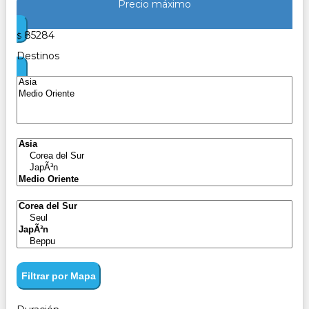
Precio máximo
85284
$
Destinos
Filtrar por Mapa