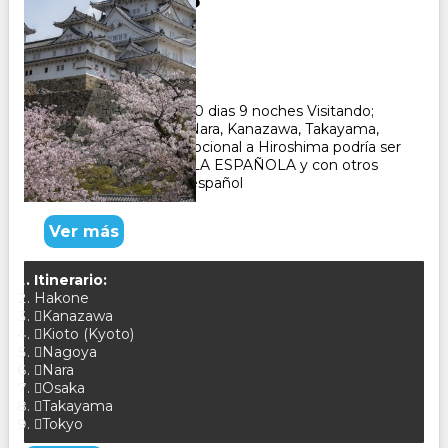
Duración:
10
Días
9
Noches
Paquete Turistico de 10 dias 9 noches Visitando;
Tokio, Hakone, Kioto, Nara, Kanazawa, Takayama,
Gero, Osaka, El tour opcional a Hiroshima podría ser
con un GUÍA DE HABLA ESPAÑOLA y con otros
pasajeros que hablan español
Ver más
Itinerario:
Hakone
Kanazawa
Kioto (Kyoto)
Nagoya
Nara
Osaka
Takayama
Tokyo