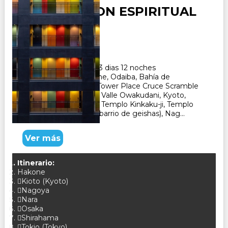
NUEVO JAPON ESPIRITUAL
Duración:
13
Días
12
Noches
Paquete Turistico de 13 dias 12 noches
Visitando Tokyo, Hakone, Odaiba, Bahía de
Tokyo, Yebisu Garden Tower Place Cruce Scramble
en Shibuya, Lago Ashi, Valle Owakudani, Kyoto,
Nara, Templo Tenryu-ji, Templo Kinkaku-ji, Templo
Sanjusangendo, Gion (barrio de geishas), Nag...
Ver más
Itinerario:
Hakone
Kioto (Kyoto)
Nagoya
Nara
Osaka
Shirahama
Tokio (Tokyo)