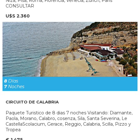
Niza, Pisa, Roma, Florencia, Venecia, Zurich, Paris
CONSULTAR
U$S 2.360
8
Días
7
Noches
CIRCUITO DE CALABRIA
Paquete Turistico de 8 dias 7 noches Visitando: Diamante,
Paola, Morano, Calabro, cosenza, Sila, Santa Severina, Le
CastellaScolacium, Gerace, Reggio, Calabria, Scilla, Pizzo y
Tropea
€ 1.475