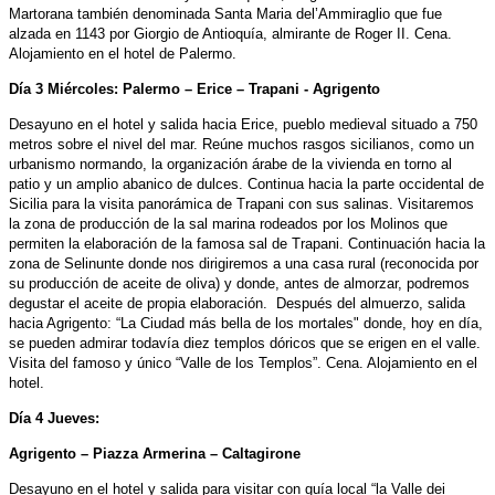
Martorana también denominada Santa Maria del’Ammiraglio que fue
alzada en 1143 por Giorgio de Antioquía, almirante de Roger II. Cena.
Alojamiento en el hotel de Palermo.
Día 3 Miércoles: Palermo – Erice – Trapani - Agrigento
Desayuno en el hotel y salida hacia Erice, pueblo medieval situado a 750
metros sobre el nivel del mar. Reúne muchos rasgos sicilianos, como un
urbanismo normando, la organización árabe de la vivienda en torno al
patio y un amplio abanico de dulces. Continua hacia la parte occidental de
Sicilia para la visita panorámica de Trapani con sus salinas. Visitaremos
la zona de producción de la sal marina rodeados por los Molinos que
permiten la elaboración de la famosa sal de Trapani. Continuación hacia la
zona de Selinunte donde nos dirigiremos a una casa rural (reconocida por
su producción de aceite de oliva) y donde, antes de almorzar, podremos
degustar el aceite de propia elaboración. Después del almuerzo, salida
hacia Agrigento: “La Ciudad más bella de los mortales" donde, hoy en día,
se pueden admirar todavía diez templos dóricos que se erigen en el valle.
Visita del famoso y único “Valle de los Templos”. Cena. Alojamiento en el
hotel.
Día 4 Jueves:
Agrigento – Piazza Armerina – Caltagirone
Desayuno en el hotel y salida para visitar con guía local “la Valle dei