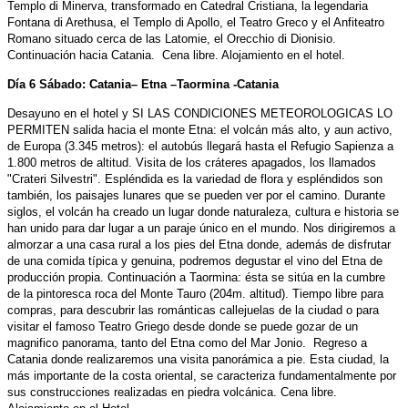
Templo di Minerva, transformado en Catedral Cristiana, la legendaria
Fontana di Arethusa, el Templo di Apollo, el Teatro Greco y el Anfiteatro
Romano situado cerca de las Latomie, el Orecchio di Dionisio.
Continuación hacia Catania. Cena libre. Alojamiento en el hotel.
Día 6 Sábado: Catania– Etna –Taormina -Catania
Desayuno en el hotel y SI LAS CONDICIONES METEOROLOGICAS LO
PERMITEN salida hacia el monte Etna: el volcán más alto, y aun activo,
de Europa (3.345 metros): el autobús llegará hasta el Refugio Sapienza a
1.800 metros de altitud. Visita de los cráteres apagados, los llamados
"Crateri Silvestri". Espléndida es la variedad de flora y espléndidos son
también, los paisajes lunares que se pueden ver por el camino. Durante
siglos, el volcán ha creado un lugar donde naturaleza, cultura e historia se
han unido para dar lugar a un paraje único en el mundo. Nos dirigiremos a
almorzar a una casa rural a los pies del Etna donde, además de disfrutar
de una comida típica y genuina, podremos degustar el vino del Etna de
producción propia. Continuación a Taormina: ésta se sitúa en la cumbre
de la pintoresca roca del Monte Tauro (204m. altitud). Tiempo libre para
compras, para descubrir las románticas callejuelas de la ciudad o para
visitar el famoso Teatro Griego desde donde se puede gozar de un
magnifico panorama, tanto del Etna como del Mar Jonio. Regreso a
Catania donde realizaremos una visita panorámica a pie. Esta ciudad, la
más importante de la costa oriental, se caracteriza fundamentalmente por
sus construcciones realizadas en piedra volcánica. Cena libre.