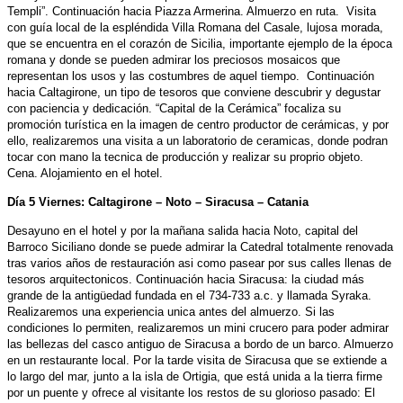
Templi”. Continuación hacia Piazza Armerina. Almuerzo en ruta. Visita
con guía local de la espléndida Villa Romana del Casale, lujosa morada,
que se encuentra en el corazón de Sicilia, importante ejemplo de la época
romana y donde se pueden admirar los preciosos mosaicos que
representan los usos y las costumbres de aquel tiempo. Continuación
hacia Caltagirone, un tipo de tesoros que conviene descubrir y degustar
con paciencia y dedicación. “Capital de la Cerámica” focaliza su
promoción turística en la imagen de centro productor de cerámicas, y por
ello, realizaremos una visita a un laboratorio de ceramicas, donde podran
tocar con mano la tecnica de producción y realizar su proprio objeto.
Cena. Alojamiento en el hotel.
Día 5 Viernes: Caltagirone – Noto – Siracusa – Catania
Desayuno en el hotel y por la mañana salida hacia Noto, capital del
Barroco Siciliano donde se puede admirar la Catedral totalmente renovada
tras varios años de restauración asi como pasear por sus calles llenas de
tesoros arquitectonicos. Continuación hacia Siracusa: la ciudad más
grande de la antigüedad fundada en el 734-733 a.c. y llamada Syraka.
Realizaremos una experiencia unica antes del almuerzo. Si las
condiciones lo permiten, realizaremos un mini crucero para poder admirar
las bellezas del casco antiguo de Siracusa a bordo de un barco. Almuerzo
en un restaurante local. Por la tarde visita de Siracusa que se extiende a
lo largo del mar, junto a la isla de Ortigia, que está unida a la tierra firme
por un puente y ofrece al visitante los restos de su glorioso pasado: El