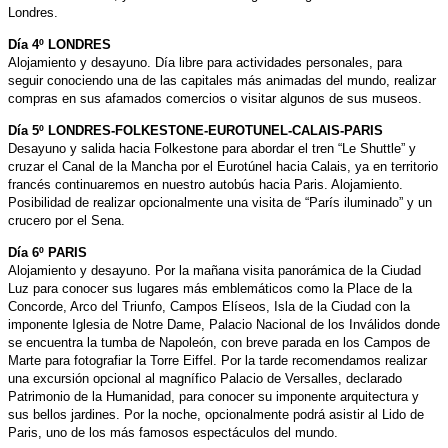
Londres.
Día 4º LONDRES
Alojamiento y desayuno. Día libre para actividades personales, para
seguir conociendo una de las capitales más animadas del mundo, realizar
compras en sus afamados comercios o visitar algunos de sus museos.
Día 5º LONDRES-FOLKESTONE-EUROTUNEL-CALAIS-PARIS
Desayuno y salida hacia Folkestone para abordar el tren “Le Shuttle” y
cruzar el Canal de la Mancha por el Eurotúnel hacia Calais, ya en territorio
francés continuaremos en nuestro autobús hacia Paris. Alojamiento.
Posibilidad de realizar opcionalmente una visita de “París iluminado” y un
crucero por el Sena.
Día 6º PARIS
Alojamiento y desayuno. Por la mañana visita panorámica de la Ciudad
Luz para conocer sus lugares más emblemáticos como la Place de la
Concorde, Arco del Triunfo, Campos Elíseos, Isla de la Ciudad con la
imponente Iglesia de Notre Dame, Palacio Nacional de los Inválidos donde
se encuentra la tumba de Napoleón, con breve parada en los Campos de
Marte para fotografiar la Torre Eiffel. Por la tarde recomendamos realizar
una excursión opcional al magnífico Palacio de Versalles, declarado
Patrimonio de la Humanidad, para conocer su imponente arquitectura y
sus bellos jardines. Por la noche, opcionalmente podrá asistir al Lido de
Paris, uno de los más famosos espectáculos del mundo.