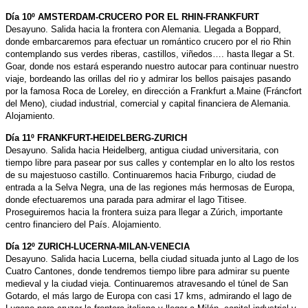
Día 10º AMSTERDAM-CRUCERO POR EL RHIN-FRANKFURT
Desayuno. Salida hacia la frontera con Alemania. Llegada a Boppard,
donde embarcaremos para efectuar un romántico crucero por el rio Rhin
contemplando sus verdes riberas, castillos, viñedos…. hasta llegar a St.
Goar, donde nos estará esperando nuestro autocar para continuar nuestro
viaje, bordeando las orillas del rio y admirar los bellos paisajes pasando
por la famosa Roca de Loreley, en dirección a Frankfurt a.Maine (Fráncfort
del Meno), ciudad industrial, comercial y capital financiera de Alemania.
Alojamiento.
Día 11º FRANKFURT-HEIDELBERG-ZURICH
Desayuno. Salida hacia Heidelberg, antigua ciudad universitaria, con
tiempo libre para pasear por sus calles y contemplar en lo alto los restos
de su majestuoso castillo. Continuaremos hacia Friburgo, ciudad de
entrada a la Selva Negra, una de las regiones más hermosas de Europa,
donde efectuaremos una parada para admirar el lago Titisee.
Proseguiremos hacia la frontera suiza para llegar a Zúrich, importante
centro financiero del País. Alojamiento.
Día 12º ZURICH-LUCERNA-MILAN-VENECIA
Desayuno. Salida hacia Lucerna, bella ciudad situada junto al Lago de los
Cuatro Cantones, donde tendremos tiempo libre para admirar su puente
medieval y la ciudad vieja. Continuaremos atravesando el túnel de San
Gotardo, el más largo de Europa con casi 17 kms, admirando el lago de