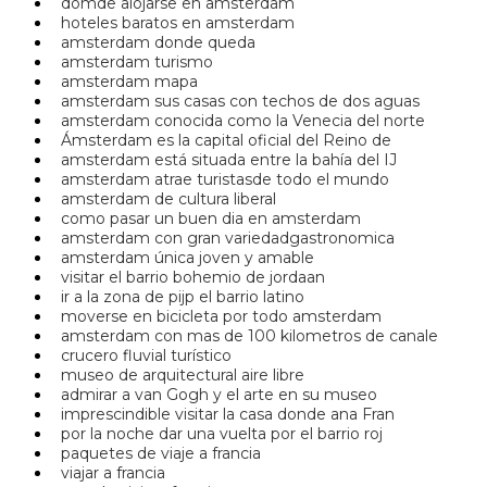
domde alojarse en amsterdam
hoteles baratos en amsterdam
amsterdam donde queda
amsterdam turismo
amsterdam mapa
amsterdam sus casas con techos de dos aguas
amsterdam conocida como la Venecia del norte
Ámsterdam es la capital oficial del Reino de
amsterdam está situada entre la bahía del IJ
amsterdam atrae turistasde todo el mundo
amsterdam de cultura liberal
como pasar un buen dia en amsterdam
amsterdam con gran variedadgastronomica
amsterdam única joven y amable
visitar el barrio bohemio de jordaan
ir a la zona de pijp el barrio latino
moverse en bicicleta por todo amsterdam
amsterdam con mas de 100 kilometros de canale
crucero fluvial turístico
museo de arquitectural aire libre
admirar a van Gogh y el arte en su museo
imprescindible visitar la casa donde ana Fran
por la noche dar una vuelta por el barrio roj
paquetes de viaje a francia
viajar a francia