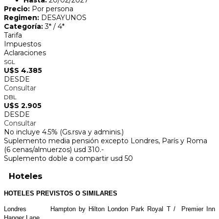
Hasta:
20/02/2027
Precio:
Por persona
Regimen:
DESAYUNOS
Categoría:
3* / 4*
Tarifa
Impuestos
Aclaraciones
SGL
U$S 4.385
DESDE
Consultar
DBL
U$S 2.905
DESDE
Consultar
No incluye 4.5% (Gs.rsva y adminis.)
Suplemento media pensión excepto Londres, París y Roma
(6 cenas/almuerzos) usd 310.-
Suplemento doble a compartir usd 50
Hoteles
HOTELES PREVISTOS O SIMILARES
Londres Hampton by Hilton London Park Royal T / Premier Inn
Hanger Lane