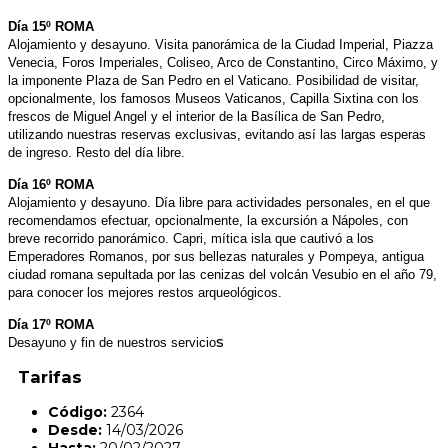
Día 15º ROMA
Alojamiento y desayuno. Visita panorámica de la Ciudad Imperial, Piazza
Venecia, Foros Imperiales, Coliseo, Arco de Constantino, Circo Máximo, y
la imponente Plaza de San Pedro en el Vaticano. Posibilidad de visitar,
opcionalmente, los famosos Museos Vaticanos, Capilla Sixtina con los
frescos de Miguel Angel y el interior de la Basílica de San Pedro,
utilizando nuestras reservas exclusivas, evitando así las largas esperas
de ingreso. Resto del día libre.
Día 16º ROMA
Alojamiento y desayuno. Día libre para actividades personales, en el que
recomendamos efectuar, opcionalmente, la excursión a Nápoles, con
breve recorrido panorámico. Capri, mítica isla que cautivó a los
Emperadores Romanos, por sus bellezas naturales y Pompeya, antigua
ciudad romana sepultada por las cenizas del volcán Vesubio en el año 79,
para conocer los mejores restos arqueológicos.
Día 17º ROMA
s
Desayuno y fin de nuestros servicio
Tarifas
Código:
2364
Desde:
14/03/2026