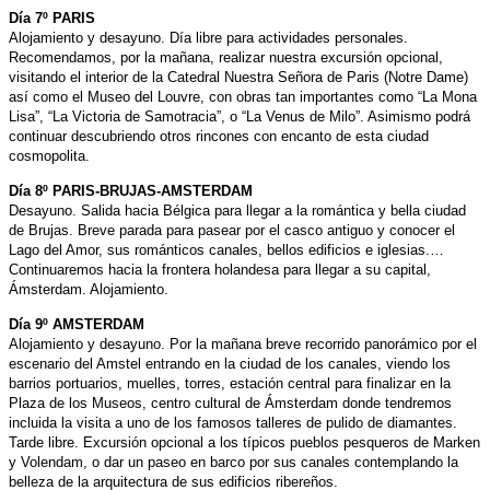
Día 7º PARIS
Alojamiento y desayuno. Día libre para actividades personales.
Recomendamos, por la mañana, realizar nuestra excursión opcional,
visitando el interior de la Catedral Nuestra Señora de Paris (Notre Dame)
así como el Museo del Louvre, con obras tan importantes como “La Mona
Lisa”, “La Victoria de Samotracia”, o “La Venus de Milo”. Asimismo podrá
continuar descubriendo otros rincones con encanto de esta ciudad
cosmopolita.
Día 8º PARIS-BRUJAS-AMSTERDAM
Desayuno. Salida hacia Bélgica para llegar a la romántica y bella ciudad
de Brujas. Breve parada para pasear por el casco antiguo y conocer el
Lago del Amor, sus románticos canales, bellos edificios e iglesias.…
Continuaremos hacia la frontera holandesa para llegar a su capital,
Ámsterdam. Alojamiento.
Día 9º AMSTERDAM
Alojamiento y desayuno. Por la mañana breve recorrido panorámico por el
escenario del Amstel entrando en la ciudad de los canales, viendo los
barrios portuarios, muelles, torres, estación central para finalizar en la
Plaza de los Museos, centro cultural de Ámsterdam donde tendremos
incluida la visita a uno de los famosos talleres de pulido de diamantes.
Tarde libre. Excursión opcional a los típicos pueblos pesqueros de Marken
y Volendam, o dar un paseo en barco por sus canales contemplando la
belleza de la arquitectura de sus edificios ribereños.