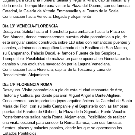
Lugano para cruzar la frontera italiana y llegar a Milán, capital industrial y
de la moda. Tiempo libre para visitar la Plaza del Duomo, con su famosa
Catedral, la Galería de Vittorio Emmanuelle y el Teatro de la Scala.
Continuación hacia Venecia. Llegada y alojamiento
Día 13º VENECIA-FLORENCIA
Desayuno. Salida hacia el Tronchetto para embarcar hacia la Plaza de
San Marcos, donde comenzaremos nuestra visita panorámica a pie, de
esta singular ciudad construida sobre 118 islas con románticos puentes y
canales, admirando la magnífica fachada de la Basílica de San Marcos,
su Campanario, Palacio Ducal, el famoso Puente de los Suspiros...
Tiempo libre. Posibilidad de realizar un paseo opcional en Góndola por los
canales y una exclusiva navegación por la Laguna Veneciana.
Continuación hacia Florencia, capital de la Toscana y cuna del
Renacimiento. Alojamiento.
Día 14º FLORENCIA-ROMA
Desayuno. Visita panorámica a pie de esta ciudad rebosante de Arte,
Historia y Cultura, por donde pasaron Miguel Angel o Dante Alighieri.
Conoceremos sus importantes joyas arquitectónicas: la Catedral de Santa
María dei Fiori, con su bello Campanile y el Baptisterio con las famosas
puertas del Paraíso de Ghiberti, la Plaza de la Signoría, Ponte Vecchio…
Posteriormente salida hacia Roma. Alojamiento. Posibilidad de realizar
una visita opcional para conocer la Roma Barroca, con sus famosas
fuentes, plazas y palacios papales, desde los que se gobernaron los
Estados Pontificios.