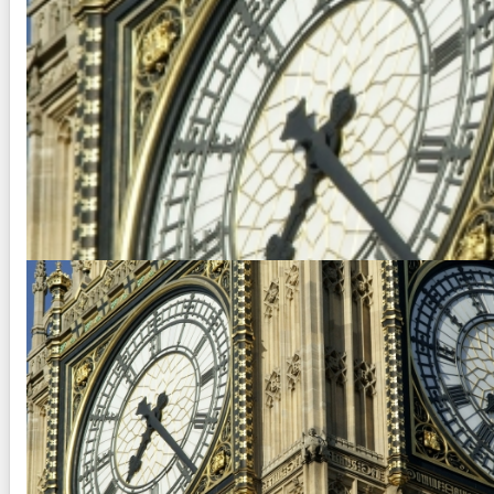
CULTURAS DE EUROPA
Duración:
24
Días
22
Noches
Paquete Turistico de 24 dias y 22 noches Visitando Inglate