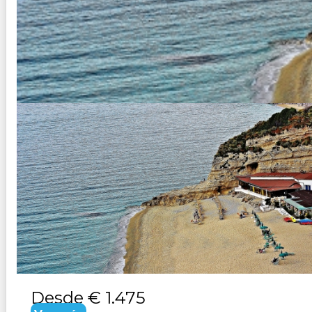
CIRCUITO DE CALABRIA
Duración:
8
Días
7
Noches
Paquete Turistico de 8 dias 7 noches Visitando: Diamante, P
Desde
€ 1.475