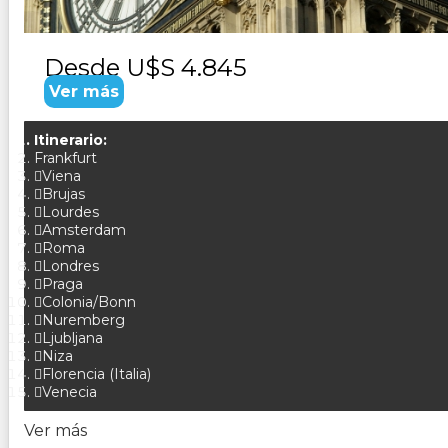
Desde
U$S 4.845
Ver más
Itinerario:
Frankfurt
Viena
Brujas
Lourdes
Amsterdam
Roma
Londres
Praga
Colonia/Bonn
Nuremberg
Ljubljana
Niza
Florencia (Italia)
Venecia
Ver más