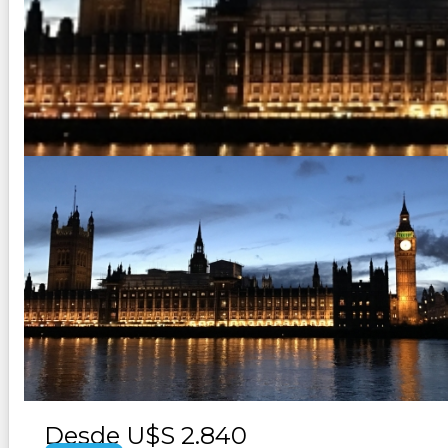
CULTURAS DE EUROPA
Duración:
19
Días
17
Noches
Paquete Turistico de 19 dias 17 noches Visitando Italia, Esp
Dover, Folkestone, Eurotunel, Paris CONSULTAR
Desde
U$S 2.840