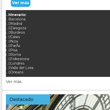
Ver más
Itinerario:
Barcelona
Madrid
Zaragoza
Burdeos
Calais
Niza
ParÃ­s
Pisa
Roma
Folkestone
Londres
Valle del Loira
Orleans
Ver más
Destacado