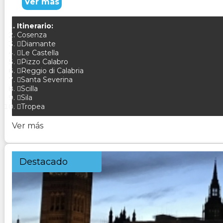
Ver más
Itinerario:
Cosenza
Diamante
Le Castella
Pizzo Calabro
Reggio di Calabria
Santa Severina
Scilla
Sila
Tropea
Ver más
Destacado