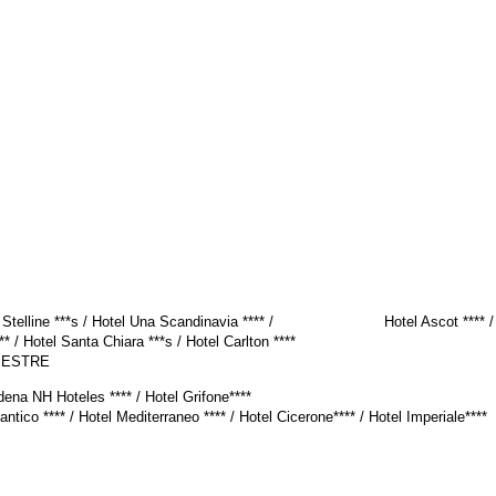
elle Stelline ***s / Hotel Una Scandinavia **** / Hotel Ascot **** / U
* / Hotel Santa Chiara ***s / Hotel Carlton ****
MESTRE
adena NH Hoteles **** / Hotel Grifone****
co **** / Hotel Mediterraneo **** / Hotel Cicerone**** / Hotel Imperiale****