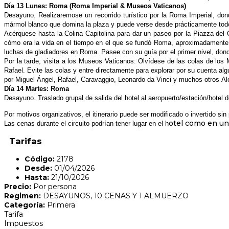
Día 13 Lunes: Roma (Roma Imperial & Museos Vaticanos)
Desayuno. Realizaremose un recorrido turístico por la Roma Imperial, don
mármol blanco que domina la plaza y puede verse desde prácticamente tod
Acérquese hasta la Colina Capitolina para dar un paseo por la Piazza del
cómo era la vida en el tiempo en el que se fundó Roma, aproximadamente
luchas de gladiadores en Roma. Pasee
con su guía por el primer nivel, do
Por la tarde, visita a los Museos Vaticanos: Olvídese de las colas de lo
Rafael. Evite las colas y entre directamente para explorar por su cuenta 
por Miguel Ángel, Rafael, Caravaggio, Leonardo da Vinci y muchos otros
Al
Día 14 Martes: Roma
Desayuno. Traslado grupal de salida del hotel al aeropuerto/estación/
Por motivos organizativos, el itinerario puede ser modificado o invertido 
otel como en un
Las cenas durante el circuito podrían tener lugar en el h
Tarifas
Código:
2178
Desde:
01/04/2026
Hasta:
21/10/2026
Precio:
Por persona
Regimen:
DESAYUNOS, 10 CENAS Y 1 ALMUERZO
Categoría:
Primera
Tarifa
Impuestos