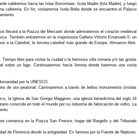
arde saldremos hacia las Islas Borromeas: Isola Madre (Isla Madre), y luego
a cafetería. En fin, visitaremos Isola Bella donde se encuentra el Palacio
jamiento
nos llevará a la Piazza dei Mercanti donde
admiraremos el corazón medieval
sica. También entraremos en la majestuosa Galleria Vittorio Emanuele II, un
mos a la Catedral, la tercera catedral más grande de Europa. Almuerzo libre.
 Tiempo libre para visitar la
ciudad o la hermosa villa romana y/o las grutas
eval sobre un lago. Continuaremos hacia Verona donde haremos una visita
a Humanidad por la UNESCO.
ntes de uso peatonal.
Caminaremos a través de bellos monumentos (visitas
rco, la Iglesia de San Giorgio
Maggiore, una iglesia benedictina del siglo 16
ano conocida en todo el mundo por su industria de fabricación de vidrio. La
iento
 a pie comienza en la Piazza San
Firenze; hogar del Bargello y del Tribunale
udad de Florencia desde la
antigüedad. Es famosa por la Fuente de Neptuno,