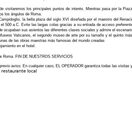
de visitaremos los principales puntos de interés. Mientras pasa por la Piaz
os los ángulos de Roma.
 Campidoglio, la bella plaza del siglo XVI diseñada por el maestro del Ren
 el 500 a.C.
Evite las largas colas gracias a su entrada de acceso preferent
nde ocupaban sus asientos las diferentes clases sociales y admire el escenari
s Museos Vaticanos, el segundo museo de arte por su tamaño y el quinto má
algunas de las obras maestras más famosas del mundo creadas
ojamiento en el hotel.
hotel de Roma. FIN DE NUESTROS SERVICIOS
sin previo aviso. En cualquier caso, EL OPERADOR garantiza todas las visitas
 restaurante local