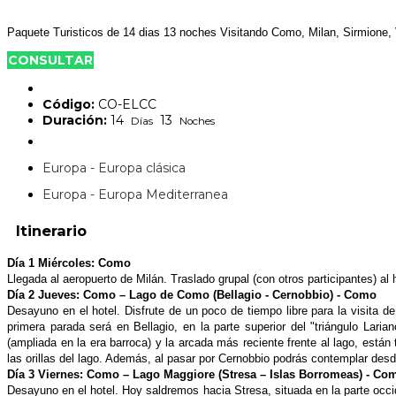
Paquete Turisticos de 14 dias 13 noches Visitando Como, Milan, Sirmione
CONSULTAR
Código:
CO-ELCC
Duración:
14
13
Días
Noches
Europa - Europa clásica
Europa - Europa Mediterranea
Itinerario
Día 1 Miércoles: Como
Llegada al aeropuerto de Milán. Traslado grupal (con otros participantes) al
Día 2 Jueves: Como – Lago de Como (Bellagio - Cernobbio) - Como
Desayuno en el hotel. Disfrute de un poco de tiempo libre para la visita d
primera parada será en Bellagio, en la parte superior del "triángulo Lari
(ampliada en la era barroca) y la arcada más reciente frente al lago, está
las orillas del lago. Además, al pasar por Cernobbio
podrás contemplar desde
Día 3 Viernes: Como – Lago Maggiore (Stresa – Islas Borromeas) - Co
Desayuno en el hotel. Hoy saldremos hacia Stresa, situada en la parte occ