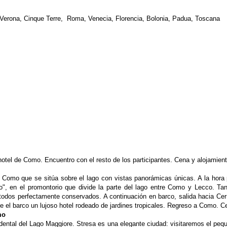
, Verona, Cinque Terre, Roma,
Venecia, Florencia, Bolonia, Padua, Toscana
 hotel de Como. Encuentro con el resto de los participantes. Cena y alojamient
e Como que se sitúa sobre el lago con vistas panorámicas únicas. A la hora p
ano", en el promontorio que divide la parte del lago entre Como y
Lecco. Tan
n todos perfectamente
conservados. A continuación en barco, salida hacia Cer
 el barco un lujoso hotel rodeado de jardines tropicales. Regreso a Como. C
mo
idental del Lago Maggiore. Stresa es una elegante ciudad: visitaremos el pe