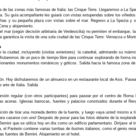
na de las zonas más famosas de Italia: las Cinque Terre. Llegaremos a La Sp
zza. Su guía acompañante les guiará con vistas estupendas
sobre los viñedos 
echas y su
pequeña plaza con vistas sobre el mar. Regreso a La Spezia y 
 Cena y alojamiento.
del mar (según decisión arbitraria de Verdesicilia) no permiten el embarque, l
ia garantiza la visita de una sola ciudad de las Cinque
Terre: Vernazza o Mon
a
la ciudad, incluyendo (visitas exteriores): la catedral, admirando su mármo
rutaremos de un poco de tiempo libre para continuar explorando de forma inde
ionantes monumentos románicos y góticos. Salida hacia la famosa zona de
ón. Hoy disfrutaremos de un almuerzo en un restaurante local de Asis. Pasear
arte de Italia. Salida
rsión regular (con otros participantes) para pasear por el centro de Roma
as aceras. Iglesias barrocas,
fuentes y palacios construidos durante el Ren
ición de tirar una moneda dentro de la fuente, y luego vaya usted mismo a t
ara casarse con uno! Después de posar para las fotos
delante de la resplan
 Bernini
que se utiliza hoy en día como un edificio parlamentario.
Diríjase al 
a, el Panteón
contiene varias tumbas de ilustres italianos, como el genio ren
s fuentes de Bernini. Alojamiento en el hotel.