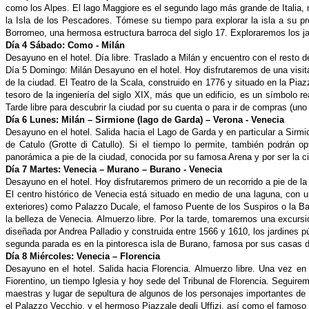
como los Alpes. El lago Maggiore es el segundo lago más grande de Italia, 
la Isla de los Pescadores. Tómese su tiempo para explorar la isla a su pr
Borromeo, una hermosa estructura barroca
del siglo 17. Exploraremos los
Día 4 Sábado: Como - Milán
Desayuno en el hotel. Día libre. Traslado a Milán y encuentro con el resto d
Día 5 Domingo: Milán
Desayuno en el hotel. Hoy disfrutaremos de una visit
de la ciudad. El Teatro de la Scala, construido en 1776 y situado en la Pi
tesoro de la ingeniería del siglo XIX, más que un edificio, es un símbolo r
Tarde libre para descubrir la ciudad por su
cuenta o para ir de compras (uno 
Día 6 Lunes: Milán – Sirmione (lago de Garda) – Verona - Venecia
Desayuno en el hotel. Salida hacia el Lago de Garda y en particular a Sirm
de Catulo (Grotte di Catullo). Si el tiempo lo permite, también podrán opt
panorámica a pie de la ciudad, conocida por su famosa Arena y por ser la c
Día 7 Martes: Venecia – Murano – Burano - Venecia
Desayuno en el hotel. Hoy disfrutaremos primero de un recorrido a pie de
El centro histórico de Venecia está situado en medio de una laguna, con 
exteriores) como Palazzo Ducale, el famoso Puente de los Suspiros o la Bas
la belleza de Venecia. Almuerzo libre. Por la tarde, tomaremos una excurs
diseñada por Andrea Palladio y construida entre 1566 y 1610, los jardines p
segunda parada es en la pintoresca isla de Burano, famosa por sus casas
Día 8 Miércoles: Venecia – Florencia
Desayuno en el hotel. Salida hacia Florencia. Almuerzo libre. Una vez en
Fiorentino, un tiempo Iglesia y hoy sede del Tribunal de Florencia. Seguir
maestras y lugar de sepultura de algunos de los personajes importantes de 
el Palazzo Vecchio, y el hermoso Piazzale degli Uffizi, así como el famoso