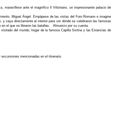
za, maravíllese ante el magnífico
Il Vittoriano, un impresionante palacio de
acimiento, Miguel Ángel. Empápese
de las vistas del Foro Romano e imagine
e, y vaya directamente al interior para ver dónde se celebraron las famosas
o en el que se libraron las batallas.
Almuerzo por su cuenta.
s visitado del mundo, hogar de
la famosa Capilla Sixtina y las Estancias de
 y
excursiones mencionadas en el itinerario.