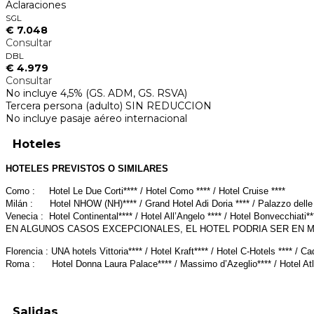
Aclaraciones
SGL
€ 7.048
Consultar
DBL
€ 4.979
Consultar
No incluye 4,5% (GS. ADM, GS. RSVA)
Tercera persona (adulto) SIN REDUCCION
No incluye pasaje aéreo internacional
Hoteles
HOTELES PREVISTOS O SIMILARES
Como : Hotel Le Due Corti**** / Hotel Como **** / Hotel Cruise ****
Milán : Hotel NHOW (NH)**** / Grand Hotel Adi Doria **** / Palazzo d
Venecia : Hotel Continental**** / Hotel All’Angelo **** / Hotel Bonvecchiati***
EN ALGUNOS CASOS EXCEPCIONALES, EL HOTEL PODRIA SER EN 
Florencia : UNA hotels Vittoria**** / Hotel Kraft**** / Hotel C-Hotels **** / C
Roma : Hotel Donna Laura Palace**** / Massimo d’Azeglio**** / Hotel Atlanti
Salidas