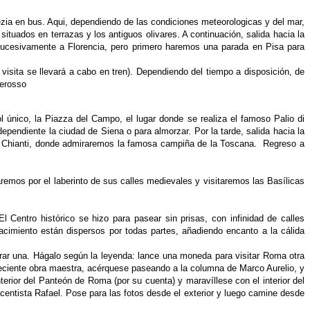
ezia en bus. Aqui, dependiendo
de las condiciones meteorologicas y del mar,
situados en terrazas y los antiguos olivares. A continuación, salida hacia la
sucesivamente a Florencia, pero primero haremos una parada en Pisa para
a visita se llevará a cabo en
tren). Dependiendo del tiempo a disposición, de
terosso
l único, la Piazza del Campo, el lugar donde se realiza el famoso Palio di
pendiente la ciudad de Siena o para almorzar. Por la tarde, salida hacia la
 Chianti, donde admiraremos la famosa campiña de la Toscana. Regreso a
emos por el laberinto de sus calles medievales y visitaremos las Basílicas
El Centro histórico se hizo para pasear sin prisas, con infinidad de calles
acimiento están dispersos por todas partes, añadiendo encanto a la cálida
irar una. Hágalo según la
leyenda: lance una moneda para visitar Roma otra
deciente obra maestra, acérquese paseando a la columna de Marco Aurelio, y
interior del Panteón de Roma (por su cuenta) y maravíllese con el interior del
acentista Rafael. Pose para las fotos desde el exterior y luego camine desde