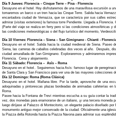
Día 9 Jueves: Florencia – Cinque Terre – Pisa - Florencia
Desayuno en el hotel. Hoy disfrutaremos de una maravillosa excursión a u
tomaremos un barco o un tren hacia las Cinque Terre. Salida hacia Verna
encantadora ciudad de Vernazza, que se caracteriza por sus calles estr
admirar (visitas exteriores) la famosa
torre Pendiente. Llegada a Florencia.
(Parte del viaje se realiza en ferry pero si las condiciones atmosféricas y 
las condiciones meteorológicas o del flujo turístico del momento, Verdesicil
Día 10 Viernes: Florencia – Siena – San Gimignano - Chianti - Florenci
Desayuno en el hotel. Salida hacia la ciudad medieval de Siena. Paseo de 
Siena, las carreras de caballos celebradas dos veces al año. Después, disf
ciudad amurallada de San Gimignano. Exploraremos y admiraremos impres
Florencia. Cena y alojamiento.
Día 11 Sábado: Florencia – Asís – Roma
Desayuno en el hotel.. Seguiremos hacia Asís: famoso lugar de peregrinaci
de Santa Clara y San Francisco para ver una de las mayores colecciones de 
Día 12 Domingo: Roma (Roma Clásica)
Desayuno en el hotel. Mañana libre. Por la tarde, aproveche de una excu
adoquinadas y pintorescas plazas bordeadas de animadas cafeterías en l
Roma.
Pasee hacia la Fontana de Trevi mientras escucha a su guía contar la trad
vez, dos monedas para enamorarse de un italiano, ¡y una tercera moneda p
luego diríjase al Palazzo di Montecitorio, un elegante palacio diseñado por
monumento antiguo mejor conservado de la ciudad. Oficialmente una iglesi
la Piazza della Rotonda hasta la Piazza
Navona para admirar sus espléndida