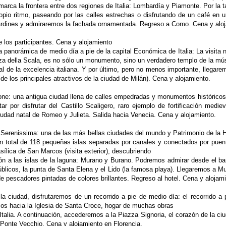
marca la frontera entre dos regiones de Italia: Lombardía
y Piamonte. Por la t
opio ritmo,
paseando por las calles estrechas o disfrutando de un café en un
 jardines y admiraremos la fachada ornamentada. Regreso a Como. Cena y alo
e los participantes. Cena y alojamiento
a panorámica de medio día a pie de la capital Económica de Italia: La visita 
azza della Scala, es no sólo un monumento, sino un verdadero templo
de la mú
eal de la excelencia
italiana. Y por último, pero no menos importante, llegare
de los principales atractivos de la ciudad de Milán). Cena y alojamiento.
ione: una antigua ciudad llena de calles empedradas y monumentos históricos.
ar por disfrutar del Castillo Scaligero, raro ejemplo de
fortificación medi
iudad natal
de Romeo y Julieta. Salida hacia Venecia. Cena y alojamiento.
 la Serenissima: una de las más bellas ciudades del mundo y Patrimonio de l
un total de 118 pequeñas islas separadas por canales y conectados por pue
ílica de San Marcos (visita exterior), descubriendo
ión a las islas de la laguna: Murano y Burano. Podremos admirar desde el ba
úblicos, la punta de Santa Elena y el Lido (la famosa playa).
Llegaremos a Mur
 de pescadores
pintadas de colores brillantes. Regreso al hotel. Cena y alojam
 la ciudad, disfrutaremos de un recorrido a pie de medio día: el recorrido
emos hacia la Iglesia de Santa Croce, hogar de muchas obras
Italia. A continuación, accederemos a la Piazza Signoria, el corazón de la ci
 Ponte Vecchio. Cena y alojamiento en Florencia.