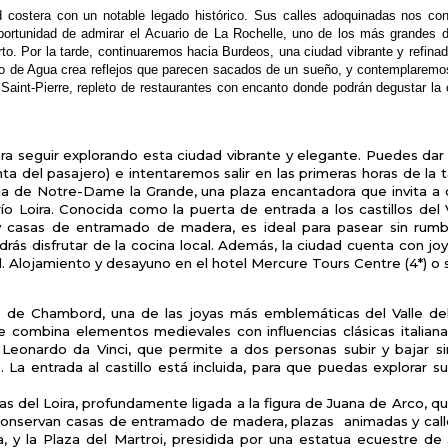
ad costera con un
notable legado histórico. Sus calles adoquinadas
nos con
ortunidad de admirar el
Acuario de La Rochelle, uno de los más grandes
erto. Por la tarde, continuaremos
hacia Burdeos, una ciudad vibrante y refina
o de Agua crea reflejos que parecen sacados
de un sueño, y contemplaremo
Saint-Pierre,
repleto de restaurantes con encanto donde podrán
degustar la 
a seguir explorando esta ciudad vibrante y elegante. Puedes dar un
del pasajero) e intentaremos salir en las primeras horas de la ta
ia de Notre-Dame la Grande, una plaza encantadora que invita a di
 río Loira. Conocida como la puerta de entrada a los castillos del 
y casas de entramado de madera, es ideal para pasear sin rumb
rás disfrutar de la cocina local. Además, la ciudad cuenta con j
al. Alojamiento y desayuno en el hotel Mercure Tours Centre (4*) o s
 de Chambord, una de las joyas más emblemáticas del Valle del Lo
ue combina elementos medievales con influencias clásicas italia
 Leonardo da Vinci, que permite a dos personas subir y bajar s
 La entrada al castillo está incluida, para que puedas explorar 
llas del Loira, profundamente ligada a la figura de Juana de Arco, qu
conservan casas de entramado de madera, plazas animadas y cal
esa, y la Plaza del Martroi, presidida por una estatua ecuestre