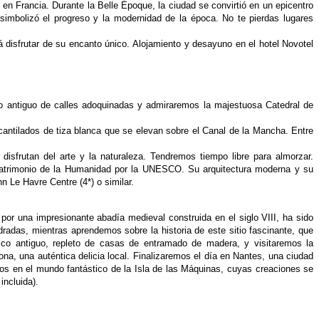
s
en Francia. Durante la Belle Époque, la ciudad se
convirtió en un epicentro
 simbolizó el progreso y la modernidad
de la época. No te pierdas lugares
rá disfrutar de su encanto único.
Alojamiento y desayuno en el hotel Novotel
co
antiguo de calles adoquinadas y admiraremos la
majestuosa Catedral de
cantilados de tiza blanca que se elevan sobre
el Canal de la Mancha. Entre
s
disfrutan del arte y la naturaleza. Tendremos tiempo
libre para almorzar.
atrimonio de la Humanidad
por la UNESCO. Su arquitectura moderna y su
Inn Le
Havre Centre (4*) o similar.
o
por una impresionante abadía medieval construida
en el siglo VIII, ha sido
edradas, mientras aprendemos
sobre la historia de este sitio fascinante,
que
co antiguo, repleto de casas de entramado de
madera, y visitaremos la
tona, una auténtica
delicia local. Finalizaremos el día en Nantes, una
ciudad
os en el mundo fantástico de la Isla de
las Máquinas, cuyas creaciones se
incluida).