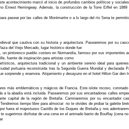
 Este acontecimiento marcó
el inicio de profundos cambios políticos y sociale
omo
Ernest Hemingway. Además, la construcción de la
Torre Eiffel en 1889
 para pasear por
las calles de Montmartre o a lo largo del río Sena
te permiti
dieval que cautiva con su
historia y arquitectura. Pasearemos por su cas
laza del Viejo Mercado, lugar histórico donde fue
t, un pintoresco pueblo
costero en Normandía, famoso por sus imponentes
a
ille, fuente de inspiración para artistas como
artísticos, arquitectura tradicional
y un ambiente sereno ideal para quiene
ciudad
portuaria reconstruida tras la Segunda Guerra
Mundial y declarada P
e sorprende y enamora. Alojamiento y desayuno en el hotel Hilton Gar den 
gares más emblemáticos y
mágicos de Francia. Este islote rocoso, coronad
ada
a la abadía está incluida. Pasearemos por sus
encantadoras calles emp
ante capital de la región
de Bretaña. Caminaremos por su encantador
cas
.
Tendremos tiempo libre para almorzar: no te
olvides de probar la galette bre
por fuera el majestuoso
Castillo de los Duques de Bretaña y nos
adentrarem
 te sugerimos disfrutar de una cena
en el animado barrio de Bouffay (cena no 
ar