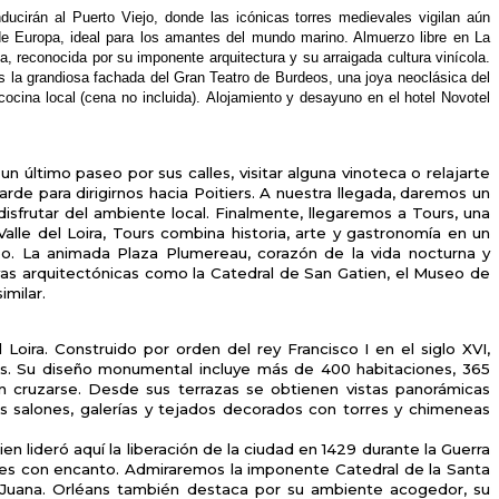
ducirán al Puerto Viejo, donde las
icónicas torres medievales vigilan aún
de Europa, ideal para los amantes del mundo
marino. Almuerzo libre en La
da,
reconocida por su imponente arquitectura y su
arraigada cultura vinícola.
s la grandiosa
fachada del Gran Teatro de Burdeos, una joya
neoclásica del
cocina local (cena no incluida).
Alojamiento y desayuno en el hotel Novotel
 último paseo por sus calles, visitar alguna vinoteca o relajarte
rde para dirigirnos hacia Poitiers. A nuestra llegada, daremos un
sfrutar del ambiente local. Finalmente, llegaremos a Tours, una
Valle del Loira, Tours combina historia, arte y gastronomía en un
o. La animada Plaza Plumereau, corazón de la vida nocturna y
oyas arquitectónicas como la Catedral de San Gatien, el Museo de
imilar.
ira. Construido por orden del rey Francisco I en el siglo XVI,
nas. Su diseño monumental incluye más de 400 habitaciones, 365
in cruzarse. Desde sus terrazas se obtienen vistas panorámicas
sus salones, galerías y tejados decorados con torres y chimeneas
ien lideró aquí la liberación de la ciudad en 1429 durante la Guerra
les con encanto. Admiraremos la
imponente Catedral de la Santa
 de Juana. Orléans también destaca por su ambiente acogedor, su