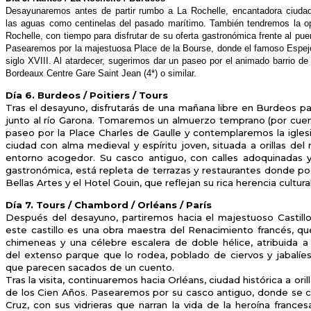
Desayunaremos antes de partir rumbo a La
Rochelle, encantadora ciud
las
aguas como centinelas del pasado marítimo.
También tendremos la op
Rochelle, con
tiempo para disfrutar de su oferta gastronómica
frente al pu
Pasearemos por la
majestuosa Place de la Bourse, donde el famoso
Espej
siglo XVIII. Al atardecer, sugerimos
dar un paseo por el animado barrio de 
Bordeaux
Centre Gare Saint Jean (4*) o similar.
Día 6. Burdeos / Poitiers / Tours
Tras el desayuno, disfrutarás de una mañana libre en Burdeos par
junto al río Garona. Tomaremos un almuerzo temprano (por cuenta 
paseo por la Place Charles de Gaulle y contemplaremos la igles
ciudad con alma medieval y espíritu joven, situada a orillas del
entorno acogedor. Su casco antiguo, con calles adoquinadas 
gastronómica, está repleta de terrazas y restaurantes donde pod
Bellas Artes y el Hotel Gouin, que reflejan su rica herencia cultur
Día 7. Tours / Chambord / Orléans / París
Después del desayuno, partiremos hacia el majestuoso Castillo
este castillo es una obra maestra del Renacimiento francés, q
chimeneas y una célebre escalera de doble hélice, atribuida a
del extenso parque que lo rodea, poblado de ciervos y jabalíes.
que parecen sacados de un cuento.
Tras la visita, continuaremos hacia Orléans, ciudad histórica a ori
de los Cien Años. Pasearemos por su casco antiguo, donde se 
Cruz, con sus vidrieras que narran la vida de la heroína franc