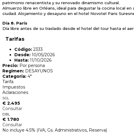
patrimonio renacentista y su renovado dinamismo cultural.
Almuerzo libre en Orléans, ideal para degustar la cocina local en
ciudad. Alojamiento y desayuno en el hotel Novotel Paris Suresne
Día 8. París
Día libre antes de su traslado desde el hotel del tour hasta el ae
Tarifas
Código:
2333
Desde:
10/05/2026
Hasta:
11/10/2026
Precio:
Por persona
Regimen:
DESAYUNOS
Categoría:
4*
Tarifa
Impuestos
Aclaraciones
SGL
€ 2.495
Consultar
DBL
€ 1.780
Consultar
No incluye 4.5% (IVA, Gs. Administrativos, Reserva)