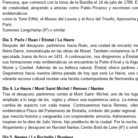
Francesa, que comenzó con la toma de la Bastilla el 14 de julio de 1789.
de creatividad, atrayendo
a artistas como Pablo Picasso y escritores c
emblemáticos
como la Torre Eiffel, el Museo del Louvre
y el Arco del Triunfo, Aprovecha
Paris
Suresnes Longchamp (4*) o similar.
Día 3. París / Ruan / Étretat / Le Havre
Después del desayuno, partiremos hacia Ruán, una
ciudad de encanto me
Notre-Dame, inmortalizada
en las obras de Monet. También visitaremos la
P
ejecutada Juana de Arco en 1431. A continuación,
nos dirigiremos a Étreta
sus formaciones más
emblemáticas se encuentran la Porte d’Aval y la
Aigu
Monet y Courbet. Además de su belleza natural,
Étretat ofrece jardines 
Seguiremos hacia nuestra
última parada de hoy que será Le Havre, una 
vibrante
escena cultural revelan una faceta contemporánea
de Normandía qu
Día 4. Le Havre / Mont Saint Michel /
Rennes / Nantes
Tras el desayuno, partiremos rumbo al Mont Saint-
Michel, uno de los lu
ampliado a lo largo de los
siglos y ofrece una experiencia única. La entr
cambia de aspecto con cada marea. Continuaremos
hacia Rennes, vibr
emblemática Plaza del
Parlamento de Bretaña, símbolo del poder regional
que mezcla historia y vanguardia con sorprendente
armonía. Admiraremos 
inspiran en la
obra de Julio Verne, hijo predilecto de la ciudad.
Por la noche,
Alojamiento y desayuno en Novotel Nantes Centre Bord
de Loire (4*) o simil
Día 5. Nantes / La Rochelle / Burdeos