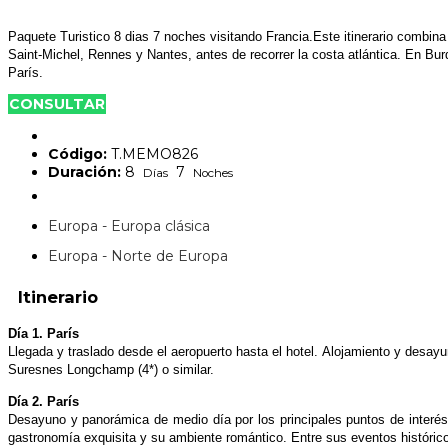
Paquete Turistico 8 dias 7 noches visitando Francia.Este itinerario combina
Saint-Michel, Rennes y Nantes, antes de recorrer la costa atlántica. En Burd
París.
CONSULTAR
Código:
T.MEMO826
Duración:
8
7
Días
Noches
Europa - Europa clásica
Europa - Norte de Europa
Itinerario
Día 1. París
Llegada y traslado desde el aeropuerto hasta el hotel.
Alojamiento y desayun
Suresnes Longchamp (4*) o similar.
Día 2. París
Desayuno y panorámica de medio día por los
principales puntos de interés
gastronomía exquisita y
su ambiente romántico. Entre sus eventos históri