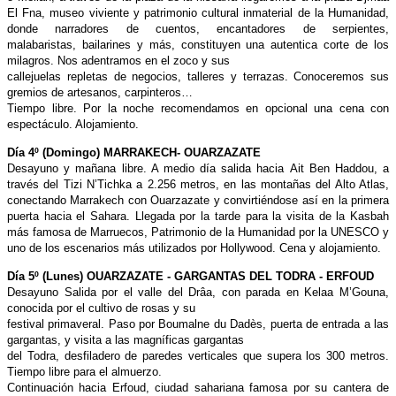
El Fna, museo viviente y patrimonio cultural inmaterial de la Humanidad,
donde narradores de cuentos, encantadores de serpientes,
malabaristas, bailarines y más, constituyen una autentica corte de los
milagros. Nos adentramos en el zoco y sus
callejuelas repletas de negocios, talleres y terrazas. Conoceremos sus
gremios de artesanos, carpinteros…
Tiempo libre. Por la noche recomendamos en opcional una cena con
espectáculo. Alojamiento.
Día 4º (Domingo) MARRAKECH- OUARZAZATE
Desayuno y mañana libre. A medio día salida hacia Ait Ben Haddou, a
través del Tizi N’Tichka a 2.256 metros, en las montañas del Alto Atlas,
conectando Marrakech con Ouarzazate y convirtiéndose así en la primera
puerta hacia el Sahara. Llegada por la tarde para la visita de la Kasbah
más famosa de Marruecos, Patrimonio de la Humanidad por la UNESCO y
uno de los escenarios más utilizados por Hollywood. Cena y alojamiento.
Día 5º
(Lunes) OUARZAZATE - GARGANTAS DEL TODRA - ERFOUD
Desayuno Salida por el valle del Drâa, con parada en Kelaa M’Gouna,
conocida por el cultivo de rosas y su
festival primaveral. Paso por Boumalne du Dadès, puerta de entrada a las
gargantas, y visita a las magníficas gargantas
del Todra, desfiladero de paredes verticales que supera los 300 metros.
Tiempo libre para el almuerzo.
Continuación hacia Erfoud, ciudad sahariana famosa por su cantera de