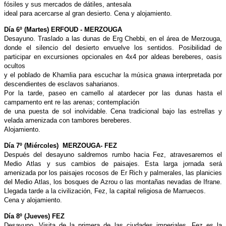
fósiles y sus mercados de dátiles, antesala
ideal para acercarse al gran desierto. Cena y alojamiento.
Día 6º (Martes) ERFOUD - MERZOUGA
Desayuno. Traslado a las dunas de Erg Chebbi, en el área de Merzouga,
donde el silencio del desierto envuelve los sentidos. Posibilidad de
participar en excursiones opcionales en 4x4 por aldeas bereberes, oasis
ocultos
y el poblado de Khamlia para escuchar la música gnawa interpretada por
descendientes de esclavos saharianos.
Por la tarde, paseo en camello al atardecer por las dunas hasta el
campamento ent re las arenas; contemplación
de una puesta de sol inolvidable. Cena tradicional bajo las estrellas y
velada amenizada con tambores bereberes.
Alojamiento.
Día 7º (Miércoles) MERZOUGA- FEZ
Después del desayuno saldremos rumbo hacia Fez, atravesaremos el
Medio Atlas y sus cambios de paisajes. Esta larga jornada será
amenizada por los paisajes rocosos de Er Rich y palmerales, las planicies
del Medio Atlas, los bosques de Azrou o las montañas nevadas de Ifrane.
Llegada tarde a la civilización, Fez, la capital religiosa de Marruecos.
Cena y alojamiento.
Día 8º (Jueves) FEZ
Desayuno. Visita de la primera de las ciudades imperiales. Fez es la