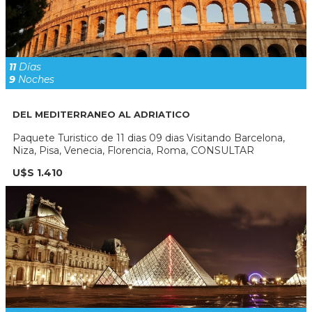
11
Días
9
Noches
DEL MEDITERRANEO AL ADRIATICO
Paquete Turistico de 11 dias 09 dias Visitando Barcelona,
Niza, Pisa, Venecia, Florencia, Roma, CONSULTAR
U$S 1.410