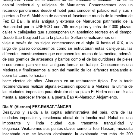
capital intelectual y religiosa de Marruecos. Comenzaremos con un
recorrido panorámico desde el hotel para conocer el palacio real y sus 7
puertas o Dar Al-Makhzen de camino al fascinante mundo de la medina de
Fez El Bali, la más antigua y extensa de Marruecos patrimonio de la
Humanidad por la UNESCO con 785 mezquitas y más de 2.000 plazas,
calles y callejuelas que suposuponen un laberintico regreso en el tiempo.
Desde Bab Boujloud hasta la plaza Es-Seffarine realizaremos un
viaje a través de los siglos comenzando en el siglo IX hasta el XIX, a lo
largo del paseo conoceremos como se estructuran estas callejuelas, las
diferentes construcciones que componen los muros de la medina, además
de sus gremios de artesanos y barrios como el de los curtidores de pieles
o costureros para ver sus antiguas formas de trabajo. Conoceremos una
Medersa y finalizaremos al son del martillo de los alfareros trabajando el
cobre tal como lo hacían
hace cientos de años. Almuerzo en un restaurante típico. Por la tarde
recomendamos realizar alguna excursión opcional a Meknés, la última de
las ciudades imperiales para disfrutar de su plaza El-Hedim con un té a la
menta al atardecer frente a la puerta Bab Al-Mansour. Alojamiento.
Día 9º (Viernes) FEZ-RABAT-TÁNGER
Desayuno y salida a la capital administrativa del país, otra de las
ciudades imperiales y residencia oficial de la familia real. Rabat es una
importante y linda ciudad que transmite tranquilidad y
elegancia. Visitaremos sus puntos claves como la Tour Hassan, mezquita
inacabada que se levanta dominando la explanada con más de 200