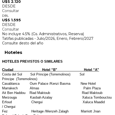
U$S 2.120
DESDE
Consultar
DBL
U$S 1.595
DESDE
Consultar
No incluye 4.5% (Gs. Administrativos, Reserva)
Tatifas publicadas - Julio/2026, Enero, Febrero/2027
Consulte desto del año
Hoteles
HOTELES
PREVISTOS O SIMILARES
Ciudad Hotel “B” Hotel “A”
Costa del Sol Sol Principe (Torremolinos) Sol
Principe (Torremolinos)
Casablanca Oum Palace /Kenzi Basma New Hotel
Marrakech Almas Palm Plaza
Ait Ben Haddou Riad Maktoub Riad Maktoub
Merzouga Kasbah Azalay Xaluca Tombouctou
Erfoud Chergui Xaluca Maadid
/ Chergui
Fez Heritage /Menzeh Zalagh Marriott Jnan