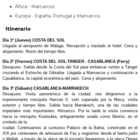
África - Marruecos
Europa - España, Portugal y Marruecos
Itinerario
Día 1º (Jueves) COSTA DEL SOL
Llegada al aeropuerto de Málaga. Recepción y traslado al hotel. Cena y
alojamiento. Resto del tiempo libre.
Día 2º (Viernes) COSTA DEL SOL-TANGER - CASABLANCA (Ferry)
Desayuno. Salida desde la Costa del Sol para embarcar rumbo a Tánger
cruzando el Estrecho de Gibraltar. Llegada a Marruecos y continuación a
Casablanca, la capital económica del país. Cena y alojamiento.
Día 3º (Sábado) CASABLANCA-MARRAKECH
Desayuno. Visita panorámica de la ciudad, nos dirigiremos a la
impresionante mezquita Hassan II, solo superada por la Meca, visita
exterior y tiempo libre. Salida hacia Marrakech, una de las ciudades
imperiales más importantes. Almuerzo. Por la tarde la visita comienza
hacia la mezquita Koutoubia, antiguamente usada como librería, es el
símbolo de la
ciudad. Continuamos al suntuoso Palacio de la Bahia, construido en el
XIX por centenares de artesanos de Fez y seguimos desde el barrio judío
o Mellah, a través de la plaza de la kissaría llegaremos a la plaza Djmaa