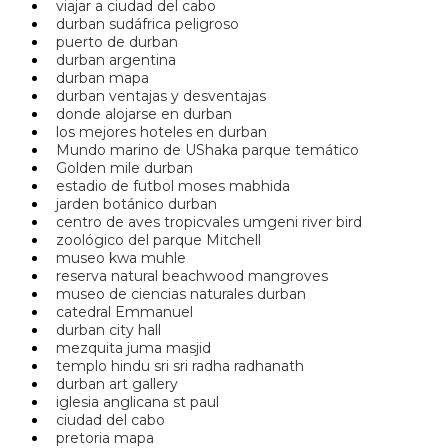
viajar a ciudad del cabo
durban sudáfrica peligroso
puerto de durban
durban argentina
durban mapa
durban ventajas y desventajas
donde alojarse en durban
los mejores hoteles en durban
Mundo marino de UShaka parque temático
Golden mile durban
estadio de futbol moses mabhida
jarden botánico durban
centro de aves tropicvales umgeni river bird
zoológico del parque Mitchell
museo kwa muhle
reserva natural beachwood mangroves
museo de ciencias naturales durban
catedral Emmanuel
durban city hall
mezquita juma masjid
templo hindu sri sri radha radhanath
durban art gallery
iglesia anglicana st paul
ciudad del cabo
pretoria mapa