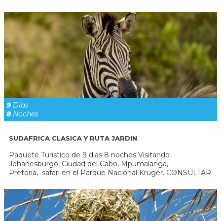
9
Días
8
Noches
SUDAFRICA CLASICA Y RUTA JARDIN
Paquete Turistico de 9 dias 8 noches Visitando
Johanesburgo, Ciudad del Cabo, Mpumalanga,
Pretoria, safari en el Parque Nacional Kruger. CONSULTAR