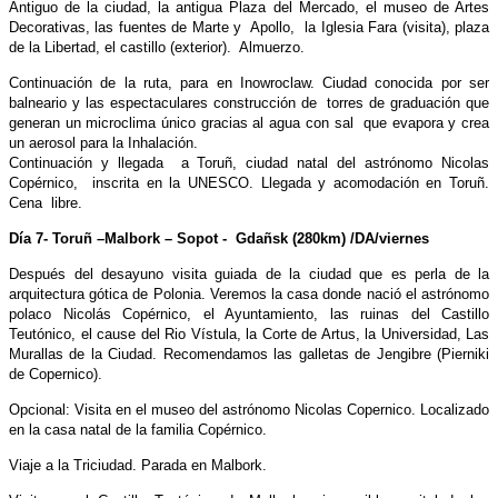
Antiguo de la ciudad, la antigua Plaza del Mercado, el museo de Artes
Decorativas, las fuentes de Marte y Apollo, la Iglesia Fara (visita), plaza
de la Libertad, el castillo (exterior). Almuerzo.
Continuación de la ruta, para en Inowroclaw. Ciudad conocida por ser
balneario y las espectaculares construcción de torres de graduación que
generan un microclima único gracias al agua con sal que evapora y crea
un aerosol para la Inhalación.
Continuación y llegada a Toruñ, ciudad natal del astrónomo Nicolas
Copérnico, inscrita en la UNESCO. Llegada y acomodación en Toruñ.
Cena libre.
Día 7- Toruñ –Malbork – Sopot - Gdañsk (280km) /DA/viernes
Después del desayuno visita guiada de la ciudad que es perla de la
arquitectura gótica de Polonia. Veremos la casa donde nació el astrónomo
polaco Nicolás Copérnico, el Ayuntamiento, las ruinas del Castillo
Teutónico, el cause del Rio Vístula, la Corte de Artus, la Universidad, Las
Murallas de la Ciudad. Recomendamos las galletas de Jengibre (Pierniki
de Copernico).
Opcional: Visita en el museo del astrónomo Nicolas Copernico. Localizado
en la casa natal de la familia Copérnico.
Viaje a la Triciudad. Parada en Malbork.