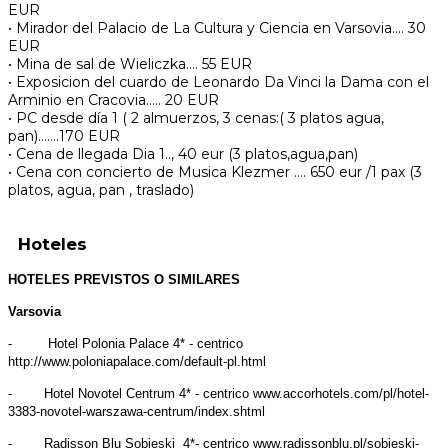
EUR
• Mirador del Palacio de La Cultura y Ciencia en Varsovia…. 30
EUR
• Mina de sal de Wieliczka…. 55 EUR
• Exposicion del cuardo de Leonardo Da Vinci la Dama con el
Arminio en Cracovia….. 20 EUR
• PC desde día 1 ( 2 almuerzos, 3 cenas:( 3 platos agua,
pan).......170 EUR
• Cena de llegada Dia 1.., 40 eur (3 platos,agua,pan)
• Cena con concierto de Musica Klezmer …. 650 eur /1 pax (3
platos, agua, pan , traslado)
Hoteles
HOTELES PREVISTOS O SIMILARES
Varsovia
- Hotel Polonia Palace 4* - centrico
http://www.poloniapalace.com/default-pl.html
- Hotel Novotel Centrum 4* - centrico www.accorhotels.com/pl/hotel-
3383-novotel-warszawa-centrum/index.shtml
- Radisson Blu Sobieski 4*- centrico www.radissonblu.pl/sobieski-