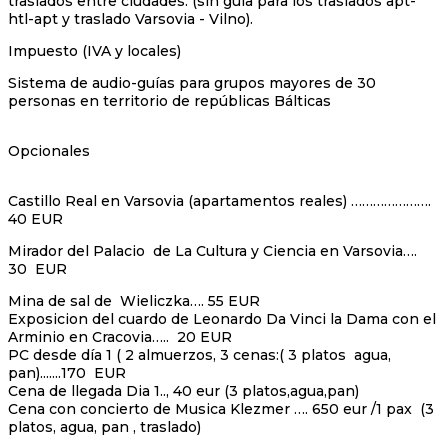
traslados entre ciudades. (sin guía para los traslados apt-
htl-apt y traslado Varsovia - Vilno).
Impuesto (IVA y locales)
Sistema de audio-guías para grupos mayores de 30
personas en territorio de repúblicas Bálticas
Opcionales
Castillo Real en Varsovia (apartamentos reales) ………………….
40 EUR
Mirador del Palacio de La Cultura y Ciencia en Varsovia….
30 EUR
Mina de sal de Wieliczka…. 55 EUR
Exposicion del cuardo de Leonardo Da Vinci la Dama con el
Arminio en Cracovia….. 20 EUR
PC desde día 1 ( 2 almuerzos, 3 cenas:( 3 platos agua,
pan).......170 EUR
Cena de llegada Dia 1.., 40 eur (3 platos,agua,pan)
Cena con concierto de Musica Klezmer …. 650 eur /1 pax (3
platos, agua, pan , traslado)