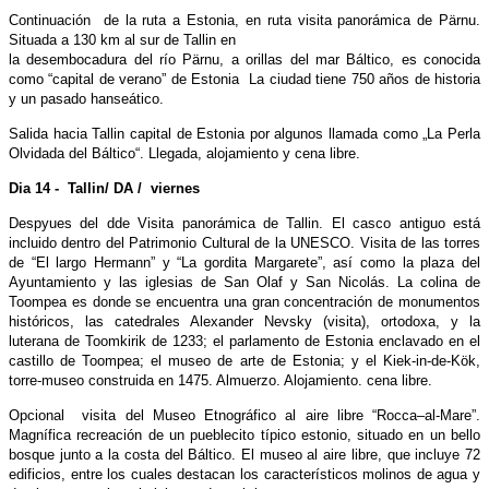
Continuación de la ruta a Estonia, en ruta visita panorámica de Pärnu.
Situada a 130 km al sur de Tallin en
la desembocadura del río Pärnu, a orillas del mar Báltico, es conocida
como “capital de verano” de Estonia La ciudad tiene 750 años de historia
y un pasado hanseático.
Salida hacia Tallin capital de Estonia por algunos llamada como „La Perla
Olvidada del Báltico“. Llegada, alojamiento y cena libre.
Dia 14 - Tallin/ DA / viernes
Despyues del dde Visita panorámica de Tallin. El casco antiguo está
incluido dentro del Patrimonio Cultural de la UNESCO. Visita de las torres
de “El largo Hermann” y “La gordita Margarete”, así como la plaza del
Ayuntamiento y las iglesias de San Olaf y San Nicolás. La colina de
Toompea es donde se encuentra una gran concentración de monumentos
históricos, las catedrales Alexander Nevsky (visita), ortodoxa, y la
luterana de Toomkirik de 1233; el parlamento de Estonia enclavado en el
castillo de Toompea; el museo de arte de Estonia; y el Kiek-in-de-Kök,
torre-museo construida en 1475. Almuerzo. Alojamiento. cena libre.
Opcional visita del Museo Etnográfico al aire libre “Rocca–al-Mare”.
Magnífica recreación de un pueblecito típico estonio, situado en un bello
bosque junto a la costa del Báltico. El museo al aire libre, que incluye 72
edificios, entre los cuales destacan los característicos molinos de agua y