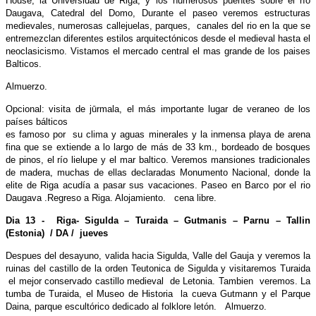
House, la Universidad de Riga, y los numerosos puentes sobre el río
Daugava, Catedral del Domo, Durante el paseo veremos estructuras
medievales, numerosas callejuelas, parques, canales del rio en la que se
entremezclan diferentes estilos arquitectónicos desde el medieval hasta el
neoclasicismo. Vistamos el mercado central el mas grande de los paises
Balticos.
Almuerzo.
Opcional: visita de jūrmala, el más importante lugar de veraneo de los
países bálticos
es famoso por su clima y aguas minerales y la inmensa playa de arena
fina que se extiende a lo largo de más de 33 km., bordeado de bosques
de pinos, el río lielupe y el mar baltico. Veremos mansiones tradicionales
de madera, muchas de ellas declaradas Monumento Nacional, donde la
elite de Riga acudía a pasar sus vacaciones. Paseo en Barco por el rio
Daugava .Regreso a Riga. Alojamiento. cena libre.
Dia 13 - Riga- Sigulda – Turaida – Gutmanis – Parnu – Tallin
(Estonia) / DA / jueves
Despues del desayuno, valida hacia Sigulda, Valle del Gauja y veremos la
ruinas del castillo de la orden Teutonica de Sigulda y visitaremos Turaida
el mejor conservado castillo medieval de Letonia. Tambien veremos. La
tumba de Turaida, el Museo de Historia la cueva Gutmann y el Parque
Daina, parque escultórico dedicado al folklore letón. Almuerzo.