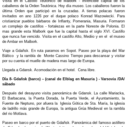
Visita en el Castillo Teutónico de Malbork - invencible capital de los
caballeros de la Orden Teutónica. Hoy día museo. Los caballeros fueron la
última Orden que participó en la cruzadas. A tierras polacas fueron
invitados en ano 1226 por el duque polaco Konrad Mazowiecki. Para
cristianizar pueblos bárbaros de Inflanty, Pomerania, Masuria. Formaron
un complejo de castillos - fortalezas en la parte Noreste de Polonia. El
mas grande esta Malbork que fue la capital hasta el siglo XVI. Castillo
que nunca fue vencido. Visita en el castillo Alto, Mediio y en el el museo
de Ambar en Malbork.
Viaje a Gdañsk. En ruta paramos en Sopot. Paseo por la playa del Mar
Báltico y la rambla de Monte Cassino Tiempo para descansar y visitar
por su cuenta el muelle de madera mas largo de Europa.
Llegada a Gdansk. Acomodación en el hotel. Cena libre.
Día 8- Gdañsk (barco) – (canal de Elblag en Masuria ) - Varsovia /DA/
sábado
Después del desayuno visita panorámica de Gdansk. La calle Mariacka,
El Barbacana, la Puerta Dorada, la Puerta Verde, el Ayuntamiento, la
Fuente de Neptuno, por afuera la Iglesia Gótica de Sta. María, la iglesia
de ladrillo más grande de Europa, la antigua Grúa Medieval en la rambla
del rio Motlava.
Paseo en barco por el puerto de Gdañsk. Panorámica del famoso astillero