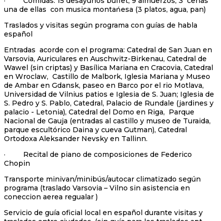
· Comidas: 15 desayunos buffet, 9 almuerzos, 3 cenas
una de ellas con musica montańesa (3 platos, agua, pan)
Traslados y visitas según programa con guías de habla
español
Entradas acorde con el programa: Catedral de San Juan en
Varsovia, Auriculares en Auschwitz-Birkenau, Catedral de
Wawel (sin criptas) y Basílica Mariana en Cracovia, Catedral
en Wroclaw, Castillo de Malbork, Iglesia Mariana y Museo
de Ambar en Gdansk, paseo en Barco por el rio Motlava,
Universidad de Vilnius patios e Iglesia de S. Juan; Iglesia de
S. Pedro y S. Pablo, Catedral, Palacio de Rundale (jardines y
palacio - Letonia), Catedral del Domo en Riga, Parque
Nacional de Gauja (entradas al castillo y museo de Turaida,
parque escultórico Daina y cueva Gutman), Catedral
Ortodoxa Aleksander Nevsky en Tallinn.
· Recital de piano de composiciones de Federico
Chopin
Transporte minivan/minibús/autocar climatizado según
programa (traslado Varsovia – Vilno sin asistencia en
coneccion aerea regualar )
Servicio de guía oficial local en español durante visitas y