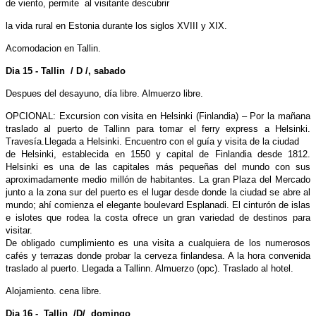
de viento, permite al visitante descubrir
la vida rural en Estonia durante los siglos XVIII y XIX.
Acomodacion en Tallin.
Dia 15 - Tallin / D /, sabado
Despues del desayuno, día libre. Almuerzo libre.
OPCIONAL: Excursion con visita en Helsinki (Finlandia) – Por la mañana
traslado al puerto de Tallinn para tomar el ferry express a Helsinki.
Travesía.Llegada a Helsinki. Encuentro con el guía y visita de la ciudad
de Helsinki, establecida en 1550 y capital de Finlandia desde 1812.
Helsinki es una de las capitales más pequeñas del mundo con sus
aproximadamente medio millón de habitantes. La gran Plaza del Mercado
junto a la zona sur del puerto es el lugar desde donde la ciudad se abre al
mundo; ahí comienza el elegante boulevard Esplanadi. El cinturón de islas
e islotes que rodea la costa ofrece un gran variedad de destinos para
visitar.
De obligado cumplimiento es una visita a cualquiera de los numerosos
cafés y terrazas donde probar la cerveza finlandesa. A la hora convenida
traslado al puerto. Llegada a Tallinn. Almuerzo (opc). Traslado al hotel.
Alojamiento. cena libre.
Dia 16 - Tallin /D/ domingo