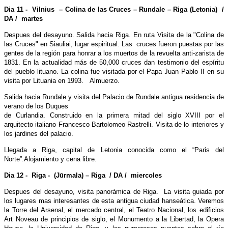
Dia 11 - Vilnius – Colina de las Cruces – Rundale – Riga (Letonia) /
DA / martes
Despues del desayuno. Salida hacia Riga. En ruta Visita de la "Colina de
las Cruces" en Siauliai, lugar espiritual. Las cruces fueron puestas por las
gentes de la región para honrar a los muertos de la revuelta anti-zarista de
1831. En la actualidad más de 50,000 cruces dan testimonio del espíritu
del pueblo lituano. La colina fue visitada por el Papa Juan Pablo II en su
visita por Lituania en 1993. Almuerzo.
Salida hacia Rundale y visita del Palacio de Rundale antigua residencia de
verano de los Duques
de Curlandia. Construido en la primera mitad del siglo XVIII por el
arquitecto italiano Francesco Bartolomeo Rastrelli. Visita de lo interiores y
los jardines del palacio.
Llegada a Riga, capital de Letonia conocida como el “Paris del
Norte”.Alojamiento y cena libre.
Dia 12 - Riga - (Jūrmala) – Riga / DA / miercoles
Despues del desayuno, visita panorámica de Riga. La visita guiada por
los lugares mas interesantes de esta antigua ciudad hanseática. Veremos
la Torre del Arsenal, el mercado central, el Teatro Nacional, los edificios
Art Noveau de principios de siglo, el Monumento a la Libertad, la Opera