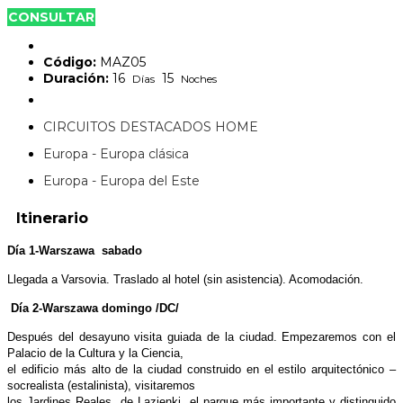
CONSULTAR
Código:
MAZ05
Duración:
16
15
Días
Noches
CIRCUITOS DESTACADOS HOME
Europa - Europa clásica
Europa - Europa del Este
Itinerario
Día 1-Warszawa sabado
Llegada a Varsovia. Traslado al hotel (sin asistencia). Acomodación.
Día 2-Warszawa domingo /DC/
Después del desayuno visita guiada de la ciudad. Empezaremos con el
Palacio de la Cultura y la Ciencia,
el edificio más alto de la ciudad construido en el estilo arquitectónico –
socrealista (estalinista), visitaremos
los Jardines Reales de Lazienki, el parque más importante y distinguido