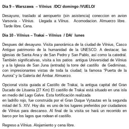
Dia 9 – Warszawa – Vilnius /DC/ domingo /VUELO/
Desayuno, traslado al aeropuerto (sin asistencia) coneccion en avion
Varsovia - Vilnius. Llegada a Vilnus. Acomodacion. Almuerzo libre.
Tarde libre. Cena.
Dia 10 - Vilnius – Trakai – Vilnius / DA/ lunes
Despues del desayuno. Visita panorámica de la ciudad de Vilnius, Casco
Antiguo patrimonio de la humanidad de la UNESCO. A destacar, las
iglesias de Santa Ana y de San Pedro y San Pablo, así como la catedral.
También significativas, visita a los patios antigua Universidad de Vilnius
y a la Iglesia de San Juna (entrada) la torre del castillo de Gediminas,
con impresionantes vistas de toda la ciudad; la famosa “Puerta de la
Aurora” y la Galería del Ámbar. Almuerzo.
Opcional visita guiada al Castillo de Trakai, la antigua capital del Gran
Ducado de Lituania (27 Km) El castillo de Trakai está situado en una isla
en medio del Lago Galve. Esta fortificación realizada
en ladrillo rojo, fue construida por el Gran Duque Vytautas en la segunda
mitad del S. XIV. Hoy dia es uno de los lugares preferidos por ciudadanos
de Vilnius para descanso. Al final de la visita se hará un recorrido en
barco por los lagos que rodean el castillo.
Regreso a Vilnius. Alojamiento y cena libre.