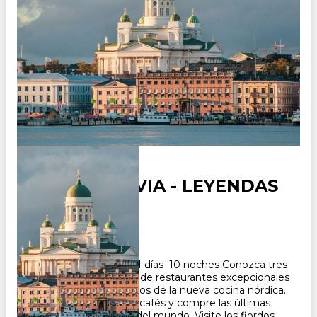
ESCANDINAVIA - LEYENDAS
Duración:
11
Días
10
Noches
Paquete Turistico de 11 días 10 noches Conozca tres
vibrantes capitales donde restaurantes excepcionales
sirven los famosos platos de la nueva cocina nórdica.
Disfrute de modernos cafés y compre las últimas
tendencias de diseño del mundo. Visite los fiordos