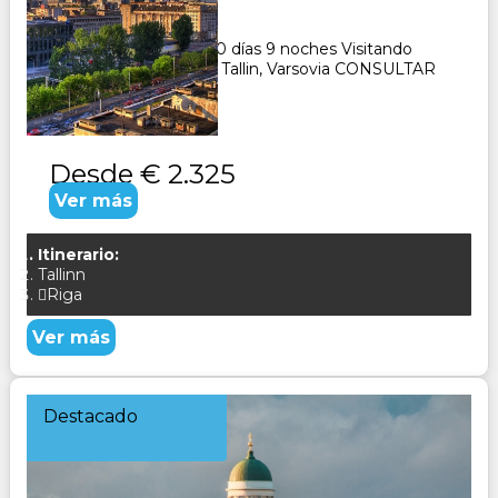
10
Días
9
Noches
Paquete Turístico de 10 días 9 noches Visitando
Helsinki, Vilnius, Riga y Tallin, Varsovia CONSULTAR
Desde
€ 2.325
Ver más
Itinerario:
Tallinn
Riga
Ver más
Destacado