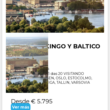
IMPERIO VIKINGO Y BALTICO
Duración:
21
Días
20
Noches
Paquete Turistico de 21 dias 20 VISITANDO
COPENHAGUE, BERGEN, OSLO, ESTOCOLMO,
HELSINKI, VILNIUS, RIGA, TALLIN, VARSOVIA
CONSULTAR
Desde
€ 5.795
Ver más