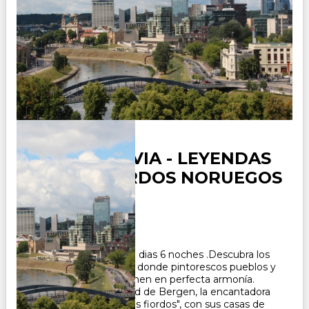
ESCANDINAVIA - LEYENDAS
DE LOS FIORDOS NORUEGOS
Duración:
7
Días
6
Noches
Paquete Turistico de 7 dias 6 noches .Descubra los
encantos de Noruega, donde pintorescos pueblos y
paisajes naturales se unen en perfecta armonía.
Enamórate de la ciudad de Bergen, la encantadora
"puerta de entrada a los fiordos", con sus casas de