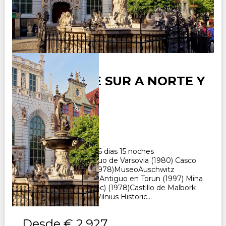
POLONIA DE SUR A NORTE Y
BALTICOS
Duración:
16
Días
15
Noches
Paquete Turistico de 16 dias 15 noches
Visitando: Casco Antiguo de Varsovia (1980) Casco
Antiguo de Cracovia (1978)MuseoAuschwitz
Birkenau (1979) Casco Antiguo en Torun (1997) Mina
de sal de Wieliczka (opc) (1978)Castillo de Malbork
(1997) Casco Antiguo Vilnius Historic...
Desde
€ 2.927