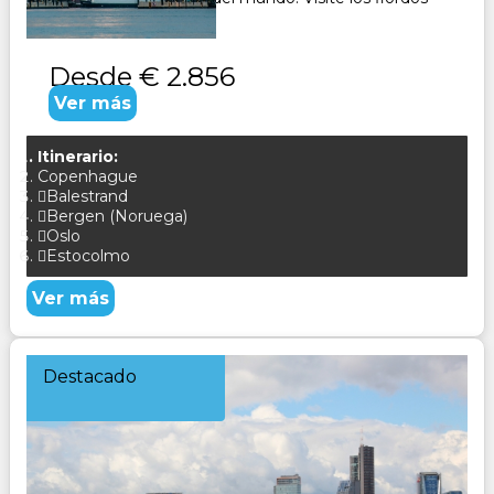
en todo su ...
Desde
€ 2.856
Ver más
Itinerario:
Copenhague
Balestrand
Bergen (Noruega)
Oslo
Estocolmo
Ver más
Destacado