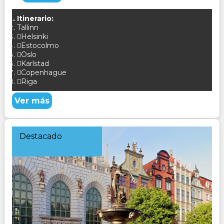
Itinerario:
Tallinn
Helsinki
Estocolmo
Oslo
Karlstad
Copenhague
Riga
Ver más
Destacado