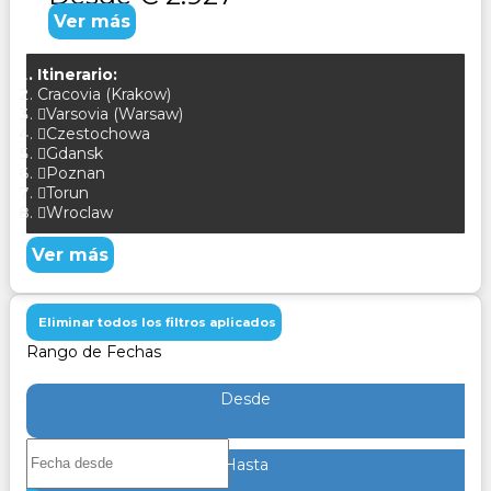
Ver más
Itinerario:
Cracovia (Krakow)
Varsovia (Warsaw)
Czestochowa
Gdansk
Poznan
Torun
Wroclaw
Ver más
Eliminar todos los filtros aplicados
Rango de Fechas
Desde
Hasta