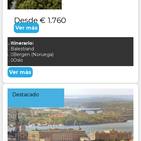
colores y su ambiente...
Desde
€ 1.760
Ver más
Itinerario:
Balestrand
Bergen (Noruega)
Oslo
Ver más
Destacado