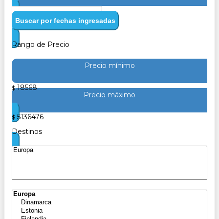
Buscar por fechas ingresadas
Rango de Precio
Precio mínimo
18568
$
Precio máximo
5136476
$
Destinos