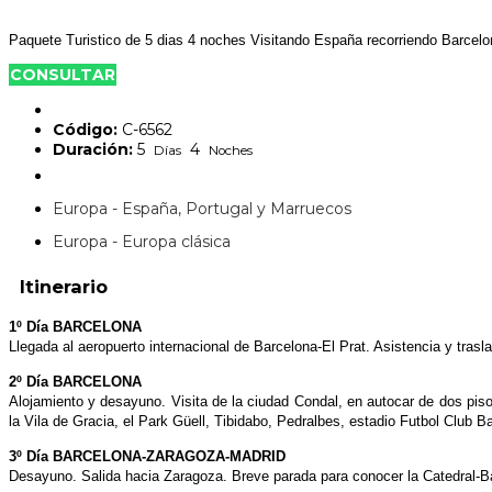
Paquete Turistico de 5 dias 4 noches Visitando España recorriendo Barcel
CONSULTAR
Código:
C-6562
Duración:
5
4
Días
Noches
Europa - España, Portugal y Marruecos
Europa - Europa clásica
Itinerario
1º Día BARCELONA
Llegada al aeropuerto internacional de Barcelona-El Prat. Asistencia y traslad
2º Día BARCELONA
Alojamiento y desayuno. Visita de la ciudad Condal, en autocar de dos piso
la Vila de Gracia, el Park Güell, Tibidabo, Pedralbes, estadio Futbol Club Ba
3º Día BARCELONA-ZARAGOZA-MADRID
Desayuno. Salida hacia Zaragoza. Breve parada para conocer la Catedral-Bas