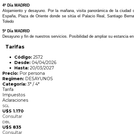
4º Día MADRID
Alojamiento y desayuno. Por la mañana, visita panorámica de la ciudad c
España, Plaza de Oriente donde se sitúa el Palacio Real, Santiago Bern
Toledo
5º Día MADRID
Desayuno y fin de nuestros servicios. Posibilidad de ampliar su estancia en 
Tarifas
Código:
2572
Desde:
04/04/2026
Hasta:
20/03/2027
Precio:
Por persona
Regimen:
DESAYUNOS
Categoría:
3* / 4*
Tarifa
Impuestos
Aclaraciones
SGL
U$S 1.170
Consultar
DBL
U$S 835
Consultar