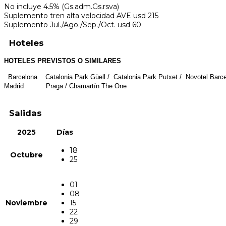
No incluye 4.5% (Gs.adm.Gs.rsva)
Suplemento tren alta velocidad AVE usd 215
Suplemento Jul./Ago./Sep./Oct. usd 60
Hoteles
HOTELES PREVISTOS O SIMILARES
Barcelona Catalonia Park Güell / Catalonia Park Putxet / Novotel Barcel
Madrid Praga / Chamartín The One
Salidas
2025
Días
18
Octubre
25
01
08
Noviembre
15
22
29