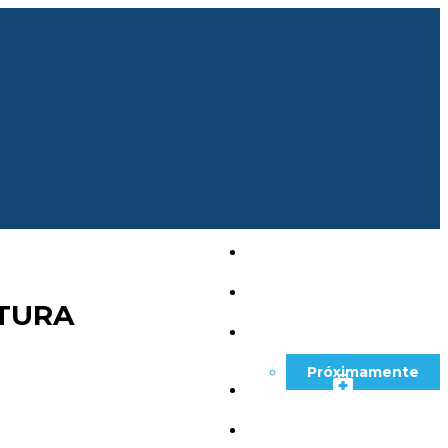
Nuestros Circuitos
STURA
Salidas Grupales
Aéreos
Próximamente
Asistencia al Viajero