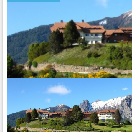
BARILOCHE Y SAN MARTIN DE 
Duración:
8
Días
7
Noches
Paquete Turistico de 8 dias 7 noches visitando Bariloche, S