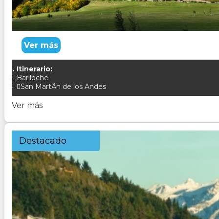
Ver más
Itinerario:
Bariloche
San MartÃ­n de los Andes
Ver más
Destacado