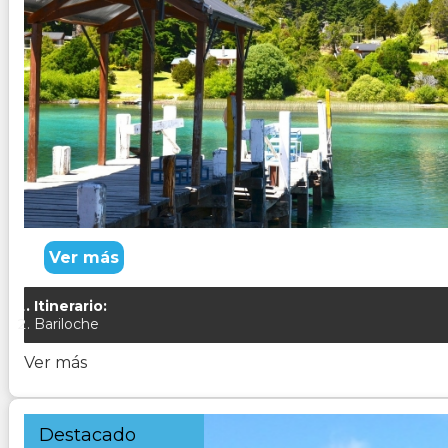
BARILOCHE Y EL BOLSON
Duración:
8
Días
7
Noches
Paquete Turistico de 8 dias 7 noches Visitando Bariloche, el
Ver más
Itinerario:
Bariloche
Ver más
Destacado