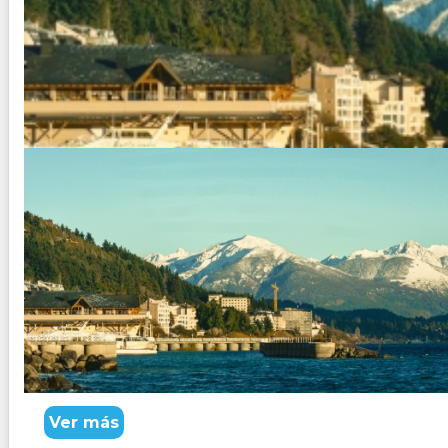
BARILOCHE - EXCURSIONES RE
Paquete Turistico visitando San carlos de Bariloche y recorri
Bosque Arrayanes y Cerro Campanario -
Ver más