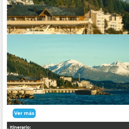
BARILOCHE, SAN MARTIN DE L
Duración:
10
Días
9
Noches
Paquete Turistico de 10 dias 9 noches visitando Bariloche y
Descubriendo Angostura.
Ver más
Itinerario: