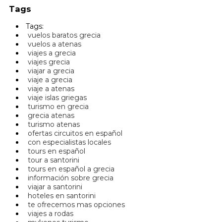
Tags
Tags:
vuelos baratos grecia
vuelos a atenas
viajes a grecia
viajes grecia
viajar a grecia
viaje a grecia
viaje a atenas
viaje islas griegas
turismo en grecia
grecia atenas
turismo atenas
ofertas circuitos en español
con especialistas locales
tours en español
tour a santorini
tours en español a grecia
información sobre grecia
viajar a santorini
hoteles en santorini
te ofrecemos mas opciones
viajes a rodas