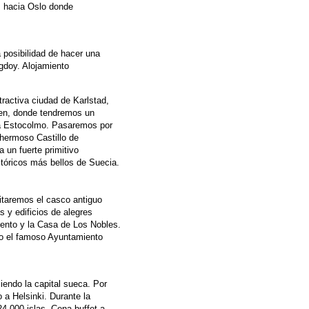
s hacia Oslo donde
a posibilidad de hacer una
gdoy. Alojamiento
atractiva ciudad de Karlstad,
lven, donde tendremos un
r a Estocolmo. Pasaremos por
hermoso Castillo de
 un fuerte primitivo
tóricos más bellos de Suecia.
itaremos el casco antiguo
 y edificios de alegres
mento y la Casa de Los Nobles.
ndo el famoso Ayuntamiento
iendo la capital sueca. Por
o a Helsinki. Durante la
4.000 islas. Cena buffet a