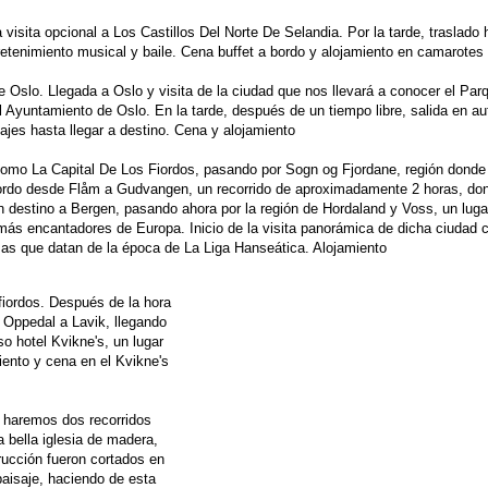
 visita opcional a Los Castillos Del Norte De Selandia. Por la tarde, traslad
etenimiento musical y baile. Cena buffet a bordo y alojamiento en camarotes 
 Oslo. Llegada a Oslo y visita de la ciudad que nos llevará a conocer el Par
del Ayuntamiento de Oslo. En la tarde, después de un tiempo libre, salida en a
jes hasta llegar a destino. Cena y alojamiento
como La Capital De Los Fiordos, pasando por Sogn og Fjordane, región donde 
rdo desde Flåm a Gudvangen, un recorrido de aproximadamente 2 horas, don
n destino a Bergen, pasando ahora por la región de Hordaland y Voss, un luga
ás encantadores de Europa. Inicio de la visita panorámica de dicha ciudad c
as que datan de la época de La Liga Hanseática. Alojamiento
 fiordos. Después de la hora
 Oppedal a Lavik, llegando
so hotel Kvikne's, un lugar
iento y cena en el Kvikne's
o haremos dos recorridos
 bella iglesia de madera,
rucción fueron cortados en
paisaje, haciendo de esta