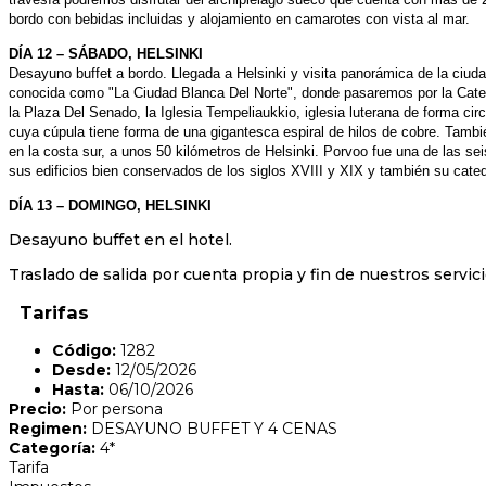
bordo con bebidas incluidas y alojamiento en camarotes con vista al mar.
DÍA 12 – SÁBADO, HELSINKI
Desayuno buffet a bordo. Llegada a Helsinki y visita panorámica de la ciuda
conocida como "La Ciudad Blanca Del Norte", donde pasaremos por la Cate
la Plaza Del Senado, la Iglesia Tempeliaukkio, iglesia luterana de forma ci
cuya cúpula tiene forma de una gigantesca espiral de hilos de cobre. Tambié
en la costa sur, a unos 50 kilómetros de Helsinki. Porvoo fue una de las se
sus edificios bien conservados de los siglos XVIII y XIX y también su cated
DÍA 13 – DOMINGO, HELSINKI
Desayuno buffet en el hotel.
Traslado de salida por cuenta propia y fin de nuestros servi
Tarifas
Código:
1282
Desde:
12/05/2026
Hasta:
06/10/2026
Precio:
Por persona
Regimen:
DESAYUNO BUFFET Y 4 CENAS
Categoría:
4*
Tarifa