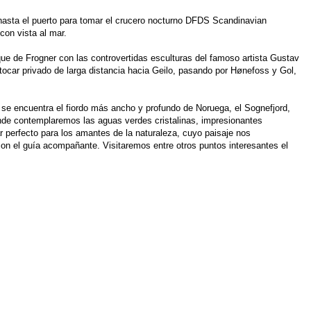
o hasta el puerto para tomar el crucero nocturno DFDS Scandinavian
con vista al mar.
que de Frogner con las controvertidas esculturas del famoso artista Gustav
utocar privado de larga distancia hacia Geilo, pasando por Hønefoss y Gol,
se encuentra el fiordo más ancho y profundo de Noruega, el Sognefjord,
de contemplaremos las aguas verdes cristalinas, impresionantes
r perfecto para los amantes de la naturaleza, cuyo paisaje nos
on el guía acompañante. Visitaremos entre otros puntos interesantes el