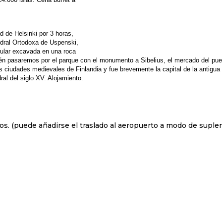
d de Helsinki por 3 horas,
dral Ortodoxa de Uspenski,
rcular excavada en una roca
n pasaremos por el parque con el monumento a Sibelius, el mercado del puerto 
is ciudades medievales de Finlandia y fue brevemente la capital de la antigu
ral del siglo XV. Alojamiento.
cios. (puede añadirse el traslado al aeropuerto a modo de supl