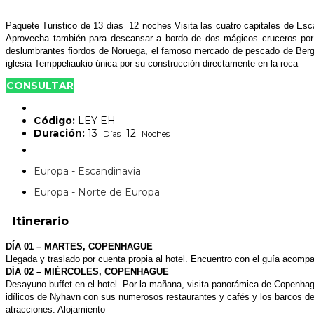
Paquete Turistico de 13 dias 12 noches Visita las cuatro capitales de Es
Aprovecha también para descansar a bordo de dos mágicos cruceros por el
deslumbrantes fiordos de Noruega, el famoso mercado de pescado de Berge
iglesia Temppeliaukio única por su construcción directamente en la roca
CONSULTAR
Código:
LEY EH
Duración:
13
12
Días
Noches
Europa - Escandinavia
Europa - Norte de Europa
Itinerario
DÍA 01 – MARTES, COPENHAGUE
Llegada y traslado por cuenta propia al hotel. Encuentro con el guía acompañ
DÍA 02 – MIÉRCOLES, COPENHAGUE
Desayuno buffet en el hotel. Por la mañana, visita panorámica de Copenha
idílicos de Nyhavn con sus numerosos restaurantes y cafés y los barcos de m
atracciones. Alojamiento