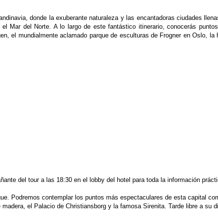
candinavia, donde la exuberante naturaleza y las encantadoras ciudades lle
 Mar del Norte. A lo largo de este fantástico itinerario, conocerás punto
n, el mundialmente aclamado parque de esculturas de Frogner en Oslo, la h
ante del tour a las 18:30 en el lobby del hotel para toda la información prác
gue. Podremos contemplar los puntos más espectaculares de esta capital como
adera, el Palacio de Christiansborg y la famosa Sirenita. Tarde libre a su dis