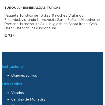
TURQUIA - ESMERALDAS TURCAS
Paquete Turistico de 10 dias 9 noches .Visitando:
Estambul, visitando la mezquita Santa Sofia, el Hipodromo
Romano, la mezquita Azul, la iglesia de Santa Irene, Gran
Bazar, Bazar de les especies, na...
€ 734
Institucional
Quienes somos
Links Útiles
Visados
Cambio de Monedas