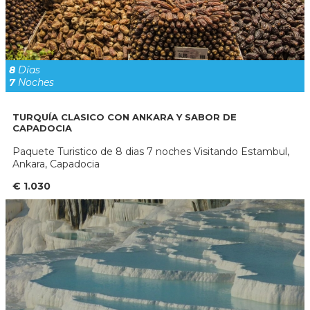
8
Días
7
Noches
TURQUÍA CLASICO CON ANKARA Y SABOR DE
CAPADOCIA
Paquete Turistico de 8 dias 7 noches Visitando Estambul,
Ankara, Capadocia
€ 1.030