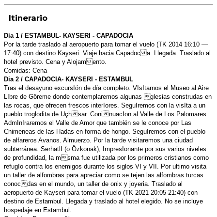
Itinerario
Dia 1 / ESTAMBUL- KAYSERI - CAPADOCIA
Por la tarde traslado al aeropuerto para tomar el vuelo (TK 2014 16:10 —
17:40)
con destino Kayseri. Viaje hacia Capadoca. Llegada. Traslado al
hotel
previsto. Cena y Alojamento.
Comidas: Cena
Dia 2 / CAPADOCIA- KAYSERI - ESTAMBUL
Tras el desayuno excursIón de día completo. VIsItamos el Museo al Aire
LIbre
de Göreme donde contemplaremos algunas glesias construdas en
las rocas,
que ofrecen frescos interIores. SeguIremos con la visIta a un
pueblo troglodita
de Uçhsar. ConinuacIon al Valle de Los Palomares.
AdmInIraremos el Valle
de Amor que también se le conoce por Las
Chimeneas de las Hadas en forma
de hongo. SeguIremos con el pueblo
de alfareros Avanos. Almuerzo. Por la
tarde visitaremos una ciudad
subterránea: SerhatlI (o Özkonak), I
mpresIonante por sus varios niveles
de profundidad, la msma fue utilizada
por los primeros cristianos como
refugIo contra los enemigos durante los
siglos VI y VII. Por ultimo visita
un taller de alfombras para apreciar como se
tejen las alfombras turcas
conocdas en el mundo, un taller de onix y joyeria.
Traslado al
aeropuerto de Kayseri para tomar el vuelo
(TK 2021 20:05-21:40) con
destino de Estambul. Llegada y traslado al hotel
elegido. No se incluye
hospedaje en Estambul.