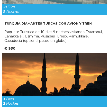
10
Días
9
Noches
TURQUIA DIAMANTES TURCAS CON AVION Y TREN
Paquete Turistico de 10 dias 9 noches visitando Estambul,
Canakkale, , Esmirna, Kusadasi, Efeso, Pamukkale,
Capadocia (opcional paseo en globo)
€ 930
3
Días
2
Noches