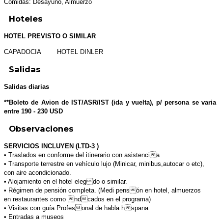
Comidas: Desayuno, Almuerzo
Hoteles
HOTEL PREVISTO O SIMILAR
CAPADOCIA HOTEL DINLER
Salidas
Salidas diarias
**Boleto de Avion de IST/ASR/IST (ida y vuelta), p/ persona se varia
entre 190 - 230 USD
Observaciones
SERVICIOS INCLUYEN (LTD-3 )
• Traslados en conforme del itinerario con asistencia
• Transporte terrestre en vehículo lujo (Minicar, minibus,autocar o etc),
con aire acondicionado.
• Alojamiento en el hotel elegdo o similar.
• Régimen de pensión completa. (Medi pensón en hotel, almuerzos
en restaurantes como ndcados en el programa)
• Visitas con guía Profesonal de habla hspana
• Entradas a museos