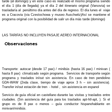
tarde (el domingo) y en este caso es realizado el mismo programa siendo
el día 1 (día de llegada) ya el día 2 del itinerario original (Varsovia) se
trasladaría al penúltimo día antes del día de regreso. El día lunes el viaje
es a Cracovia (via Czestochowa y museo Auschwitz)Así se mantiene el
programa original con la posibilidad de salir un día más tarde (domingo)
LAS TARIFAS NO INCLUYEN PASAJE AEREO INTERNACIONAL
Observaciones
Transporte: autocar (desde 17 pax) / minibús (hasta 16 pax) / minivan (
hasta 8 pax) climatizado según programa. Servicios de transporte según
programa y traslados in/out sin asistencia. En caso de tren pendolino
GDA-WAW (2nda clase, tiempo de viaje aprox 3 h – sin asistencia).
Transfer in/out estación de tren - hotel , sin asistencia en espanol
Servicio de guía oficial en castellano durante las visitas y traslados entre
ciudades. (Sin asistencia del guía para los traslados apt-htl-apt, ). Si el
grupo es de 8 pax o menos – guía conductor hispanohablante en
minivan/minibús.