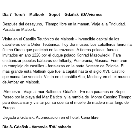
Día 7- Toruñ – Malbork – Sopot - Gdañsk /DA/viernes
Después del desayuno, Tiempo libre en la manan. Viaje a la Triciudad.
Parada en Malbork.
Visita en el Castillo Teutónico de Malbork - invencible capital de los
caballeros de la Orden Teutónica. Hoy día museo. Los caballeros fueron la
última Orden que participó en la cruzadas. A tierras polacas fueron
invitados en ano 1226 por el duque polaco Konrad Mazowiecki. Para
cristianizar pueblos bárbaros de Inflanty, Pomerania, Masuria. Formaron
un complejo de castillos - fortalezas en la parte Noreste de Polonia. El
mas grande esta Malbork que fue la capital hasta el siglo XVI. Castillo
que nunca fue vencido. Visita en el castillo Alto, Mediio y en el el museo
de Ambar en Malbork.
Almuerzo. Viaje al mar Baltico a Gdañsk. En ruta paramos en Sopot.
Paseo por la playa del Mar Báltico y la rambla de Monte Cassino Tiempo
para descansar y visitar por su cuenta el muelle de madera mas largo de
Europa.
Llegada a Gdansk. Acomodación en el hotel. Cena libre.
Día 8- Gdañsk - Varsovia /DA/ sábado