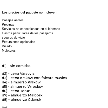
Los precios del paquete no incluyen
Pasajes aéreos
Propinas
Servicios no especificados en el itinerario
Gastos particulares de los pasajeros
seguros de viaje
Excursiones opcionales
Visado
Maleteros
............................................
d1) - sin comidas
d2) - cena Varsovia
d3) - cena Krakow con folcore musica
d4) - almuerzo Krakow
d5) - almuerzo Wroclaw
d6) - cena Torun
d7) – almuerzo Malbork
d8) – almuerzo Gdansk
MAZ