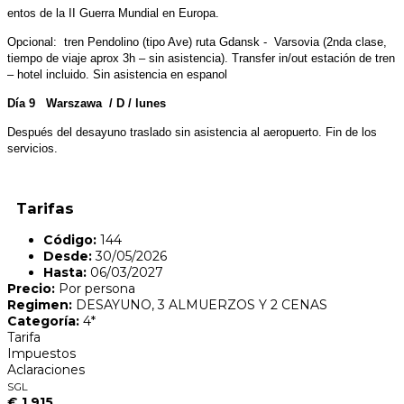
entos de la II Guerra Mundial en Europa.
Opcional: tren Pendolino (tipo Ave) ruta Gdansk - Varsovia (2nda clase,
tiempo de viaje aprox 3h – sin asistencia). Transfer in/out estación de tren
– hotel incluido. Sin asistencia en espanol
Día 9 Warszawa / D / lunes
Después del desayuno traslado sin asistencia al aeropuerto. Fin de los
servicios.
Tarifas
Código:
144
Desde:
30/05/2026
Hasta:
06/03/2027
Precio:
Por persona
Regimen:
DESAYUNO, 3 ALMUERZOS Y 2 CENAS
Categoría:
4*
Tarifa
Impuestos
Aclaraciones
SGL
€ 1.915