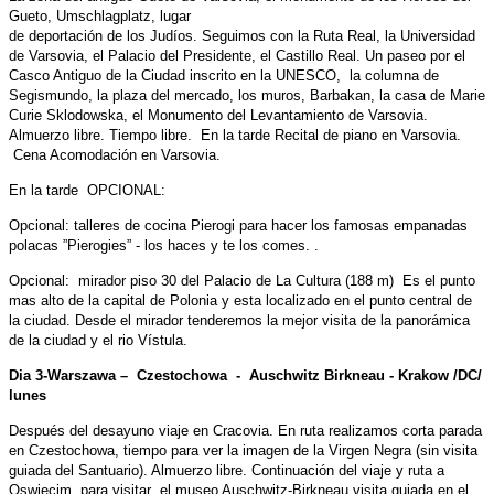
Gueto, Umschlagplatz, lugar
de deportación de los Judíos. Seguimos con la Ruta Real, la Universidad
de Varsovia, el Palacio del Presidente, el Castillo Real. Un paseo por el
Casco Antiguo de la Ciudad inscrito en la UNESCO, la columna de
Segismundo, la plaza del mercado, los muros, Barbakan, la casa de Marie
Curie Sklodowska, el Monumento del Levantamiento de Varsovia.
Almuerzo libre. Tiempo libre. En la tarde Recital de piano en Varsovia.
Cena Acomodación en Varsovia.
En la tarde OPCIONAL:
Opcional: talleres de cocina Pierogi para hacer los famosas empanadas
polacas ”Pierogies” - los haces y te los comes. .
Opcional: mirador piso 30 del Palacio de La Cultura (188 m) Es el punto
mas alto de la capital de Polonia y esta localizado en el punto central de
la ciudad. Desde el mirador tenderemos la mejor visita de la panorámica
de la ciudad y el rio Vístula.
Dia 3-Warszawa – Czestochowa - Auschwitz Birkneau - Krakow /DC/
lunes
Después del desayuno viaje en Cracovia. En ruta realizamos corta parada
en Czestochowa, tiempo para ver la imagen de la Virgen Negra (sin visita
guiada del Santuario). Almuerzo libre. Continuación del viaje y ruta a
Oswiecim, para visitar el museo Auschwitz-Birkneau visita guiada en el