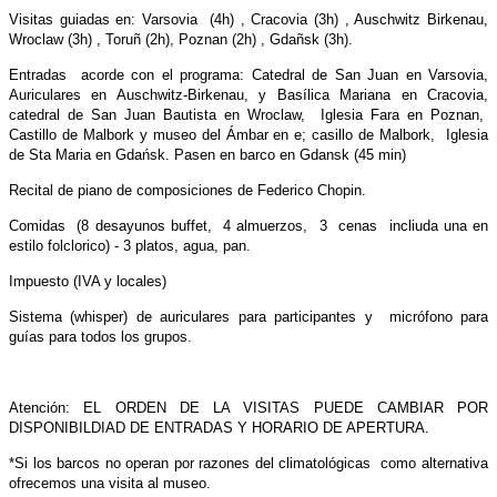
Visitas guiadas en: Varsovia (4h) , Cracovia (3h) , Auschwitz Birkenau,
Wroclaw (3h) , Toruñ (2h), Poznan (2h) , Gdañsk (3h).
Entradas acorde con el programa: Catedral de San Juan en Varsovia,
Auriculares en Auschwitz-Birkenau, y Basílica Mariana en Cracovia,
catedral de San Juan Bautista en Wroclaw, Iglesia Fara en Poznan,
Castillo de Malbork y museo del Ámbar en e; casillo de Malbork, Iglesia
de Sta Maria en Gdańsk. Pasen en barco en Gdansk (45 min)
Recital de piano de composiciones de Federico Chopin.
Comidas (8 desayunos buffet, 4 almuerzos, 3 cenas incliuda una en
estilo folclorico) - 3 platos, agua, pan.
Impuesto (IVA y locales)
Sistema (whisper) de auriculares para participantes y micrófono para
guías para todos los grupos.
Atención: EL ORDEN DE LA VISITAS PUEDE CAMBIAR POR
DISPONIBILDIAD DE ENTRADAS Y HORARIO DE APERTURA.
*Si los barcos no operan por razones del climatológicas como alternativa
ofrecemos una visita al museo.