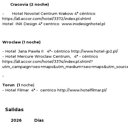
Cracovia (2 noche)
- Hotel Novotel Centrum Krakow 4* céntrico
https://all.accor.com/hotel/3372/index.pl.shtml
Hotel INX Design 4* centrico www.inxdesignhotel.pl
Wroclaw (1 noche)
- Hotel Jana Pawła II 4*– céntrico http://www.hotel-jp2.pl/
- Hotel Mercure Wroclaw Centrum, 4* - céntrico
https://all.accor.com/hotel/3374/index.pl.shtml?
utm_campaign=seo+maps&utm_medium=seo+maps&utm_sourc
-
Torun (1
noche)
- Hotel Filmar 4* - centrico http://www.hotelfilmar.pl/
Salidas
2026
Días