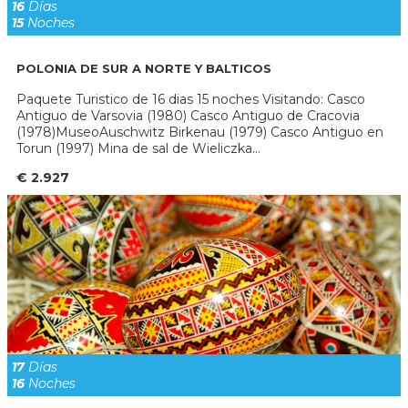
16
Días
15
Noches
POLONIA DE SUR A NORTE Y BALTICOS
Paquete Turistico de 16 dias 15 noches Visitando: Casco
Antiguo de Varsovia (1980) Casco Antiguo de Cracovia
(1978)MuseoAuschwitz Birkenau (1979) Casco Antiguo en
Torun (1997) Mina de sal de Wieliczka...
€ 2.927
17
Días
16
Noches