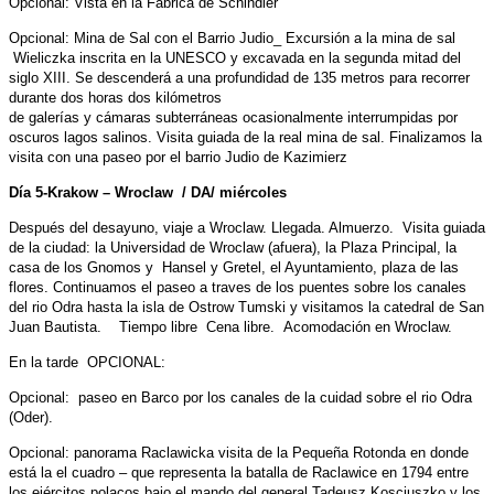
Opcional: Vista en la Fabrica de Schindler
Opcional: Mina de Sal con el Barrio Judio_ Excursión a la mina de sal
Wieliczka inscrita en la UNESCO y excavada en la segunda mitad del
siglo XIII. Se descenderá a una profundidad de 135 metros para recorrer
durante dos horas dos kilómetros
de galerías y cámaras subterráneas ocasionalmente interrumpidas por
oscuros lagos salinos. Visita guiada de la real mina de sal. Finalizamos la
visita con una paseo por el barrio Judio de Kazimierz
Día 5-Krakow – Wroclaw / DA/ miércoles
Después del desayuno, viaje a Wroclaw. Llegada. Almuerzo. Visita guiada
de la ciudad: la Universidad de Wroclaw (afuera), la Plaza Principal, la
casa de los Gnomos y Hansel y Gretel, el Ayuntamiento, plaza de las
flores. Continuamos el paseo a traves de los puentes sobre los canales
del rio Odra hasta la isla de Ostrow Tumski y visitamos la catedral de San
Juan Bautista. Tiempo libre Cena libre. Acomodación en Wroclaw.
En la tarde OPCIONAL:
Opcional: paseo en Barco por los canales de la cuidad sobre el rio Odra
(Oder).
Opcional: panorama Raclawicka visita de la Pequeña Rotonda en donde
está la el cuadro – que representa la batalla de Raclawice en 1794 entre
los ejércitos polacos bajo el mando del general Tadeusz Kosciuszko y los