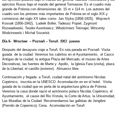
ejércitos Rusos bajo el mando del general Tormasow. Es el cuadro más
grande de Polonia con dimensiones de: 15 m x 114 m. Los autores del
cuadro son los pintores más importantes de Polonia en el siglo XIX y
comienzos del siglo XX tales como: Jan Styka (1858-1925), Wojciech
Kossak (1856-1942), Ludwik Boller, Tadeusz Popiel, Zygmunt
Rozwadowski, Teodor Axentowicz, Włodzimierz Tetmajer, Wincenty
Wodzinowski i Michał Sozańsk.
Día 6- Wroclaw – Poznañ – Toruñ /DC/ jueves
Después del desayuno viaje a Toruñ. En ruta parada en Poznañ. Visita
guiada de la ciudad. Veremos los cabritos en el Ayuntamiento, el Casco
Antiguo de la ciudad, la antigua Plaza del Mercado, el museo de Artes
Decorativas, las fuentes de Marte y Apollo, la Iglesia Fara (visita), plaza
de la Libertad, el castillo (exterior). Almuerzo libre.
Continuación y llegada a Toruñ, ciudad natal del astrónomo Nicolas
Copérnico, inscrita en la UNESCO. Acomodación en en el hotel. Visita
guiada de la ciudad que es perla de la arquitectura gótica de Polonia.
Veremos la casa donde nació el astrónomo polaco Nicolás Copérnico, el
Ayuntamiento, el cause del Rio Vístula, la Corte de Artus, la Universidad,
Las Murallas de la Ciudad. Recomendamos las galletas de Jengibre
(Pierniki de Copernico), Cena. Acomodación en Toruñ