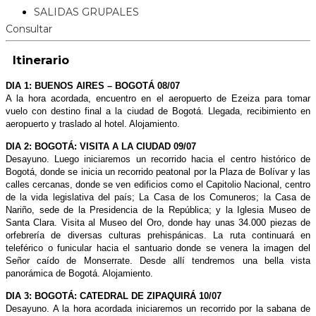
SALIDAS GRUPALES
Consultar
Itinerario
DIA 1: BUENOS AIRES – BOGOTÁ 08/07
A la hora acordada, encuentro en el aeropuerto de Ezeiza para tomar
vuelo con destino final a la ciudad de Bogotá. Llegada, recibimiento en
aeropuerto y traslado al hotel. Alojamiento.
DIA 2: BOGOTÁ: VISITA A LA CIUDAD 09/07
Desayuno. Luego iniciaremos un recorrido hacia el centro histórico de
Bogotá, donde se inicia un recorrido peatonal por la Plaza de Bolívar y las
calles cercanas, donde se ven edificios como el Capitolio Nacional, centro
de la vida legislativa del país; La Casa de los Comuneros; la Casa de
Nariño, sede de la Presidencia de la República; y la Iglesia Museo de
Santa Clara. Visita al Museo del Oro, donde hay unas 34.000 piezas de
orfebrería de diversas culturas prehispánicas. La ruta continuará en
teleférico o funicular hacia el santuario donde se venera la imagen del
Señor caído de Monserrate. Desde allí tendremos una bella vista
panorámica de Bogotá. Alojamiento.
DIA 3: BOGOTÁ: CATEDRAL DE ZIPAQUIRÁ 10/07
Desayuno. A la hora acordada iniciaremos un recorrido por la sabana de