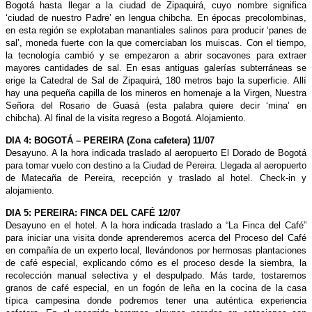
Bogotá hasta llegar a la ciudad de Zipaquirá, cuyo nombre significa
‘ciudad de nuestro Padre’ en lengua chibcha. En épocas precolombinas,
en esta región se explotaban manantiales salinos para producir ‘panes de
sal’, moneda fuerte con la que comerciaban los muiscas. Con el tiempo,
la tecnología cambió y se empezaron a abrir socavones para extraer
mayores cantidades de sal. En esas antiguas galerías subterráneas se
erige la Catedral de Sal de Zipaquirá, 180 metros bajo la superficie. Allí
hay una pequeña capilla de los mineros en homenaje a la Virgen, Nuestra
Señora del Rosario de Guasá (esta palabra quiere decir ‘mina’ en
chibcha). Al final de la visita regreso a Bogotá. Alojamiento.
DIA 4: BOGOTÁ – PEREIRA (Zona cafetera) 11/07
Desayuno. A la hora indicada traslado al aeropuerto El Dorado de Bogotá
para tomar vuelo con destino a la Ciudad de Pereira. Llegada al aeropuerto
de Matecaña de Pereira, recepción y traslado al hotel. Check-in y
alojamiento.
DIA 5: PEREIRA: FINCA DEL CAFÉ 12/07
Desayuno en el hotel. A la hora indicada traslado a “La Finca del Café”
para iniciar una visita donde aprenderemos acerca del Proceso del Café
en compañía de un experto local, llevándonos por hermosas plantaciones
de café especial, explicando cómo es el proceso desde la siembra, la
recolección manual selectiva y el despulpado. Más tarde, tostaremos
granos de café especial, en un fogón de leña en la cocina de la casa
típica campesina donde podremos tener una auténtica experiencia