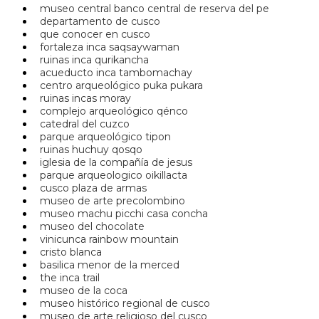
museo central banco central de reserva del pe
departamento de cusco
que conocer en cusco
fortaleza inca saqsaywaman
ruinas inca qurikancha
acueducto inca tambomachay
centro arqueológico puka pukara
ruinas incas moray
complejo arqueológico qénco
catedral del cuzco
parque arqueológico tipon
ruinas huchuy qosqo
iglesia de la compañía de jesus
parque arqueologico oikillacta
cusco plaza de armas
museo de arte precolombino
museo machu picchi casa concha
museo del chocolate
vinicunca rainbow mountain
cristo blanca
basilica menor de la merced
the inca trail
museo de la coca
museo histórico regional de cusco
museo de arte religioso del cusco