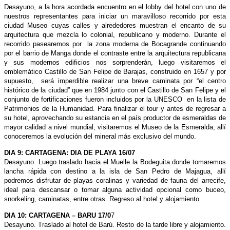
Desayuno, a la hora acordada encuentro en el lobby del hotel con uno de
nuestros representantes para iniciar un maravilloso recorrido por esta
ciudad Museo cuyas calles y alrededores muestran el encanto de su
arquitectura que mezcla lo colonial, republicano y moderno. Durante el
recorrido pasearemos por la zona moderna de Bocagrande continuando
por el barrio de Manga donde el contraste entre la arquitectura republicana
y sus modernos edificios nos sorprenderán, luego visitaremos el
emblemático Castillo de San Felipe de Barajas, construido en 1657 y por
supuesto, será imperdible realizar una breve caminata por “el centro
histórico de la ciudad” que en 1984 junto con el Castillo de San Felipe y el
conjunto de fortificaciones fueron incluidos por la UNESCO en la lista de
Patrimonios de la Humanidad. Para finalizar el tour y antes de regresar a
su hotel, aprovechando su estancia en el país productor de esmeraldas de
mayor calidad a nivel mundial, visitaremos el Museo de la Esmeralda, allí
conoceremos la evolución del mineral más exclusivo del mundo.
DIA 9: CARTAGENA: DIA DE PLAYA 16/07
Desayuno. Luego traslado hacia el Muelle la Bodeguita donde tomaremos
lancha rápida con destino a la isla de San Pedro de Majagua, allí
podremos disfrutar de playas coralinas y variedad de fauna del arrecife,
ideal para descansar o tomar alguna actividad opcional como buceo,
snorkeling, caminatas, entre otras. Regreso al hotel y alojamiento.
DIA 10: CARTAGENA – BARU 17/0
7
Desayuno. Traslado al hotel de Barú. Resto de la tarde libre y alojamiento.