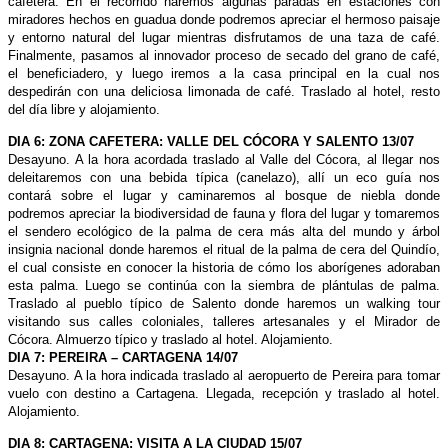
cafetera. En el recorrido haremos algunas paradas en estaciones con
miradores hechos en guadua donde podremos apreciar el hermoso paisaje
y entorno natural del lugar mientras disfrutamos de una taza de café.
Finalmente, pasamos al innovador proceso de secado del grano de café,
el beneficiadero, y luego iremos a la casa principal en la cual nos
despedirán con una deliciosa limonada de café. Traslado al hotel, resto
del día libre y alojamiento.
DIA 6: ZONA CAFETERA: VALLE DEL CÓCORA Y SALENTO 13/07
Desayuno. A la hora acordada traslado al Valle del Cócora, al llegar nos
deleitaremos con una bebida típica (canelazo), allí un eco guía nos
contará sobre el lugar y caminaremos al bosque de niebla donde
podremos apreciar la biodiversidad de fauna y flora del lugar y tomaremos
el sendero ecológico de la palma de cera más alta del mundo y árbol
insignia nacional donde haremos el ritual de la palma de cera del Quindío,
el cual consiste en conocer la historia de cómo los aborígenes adoraban
esta palma. Luego se continúa con la siembra de plántulas de palma.
Traslado al pueblo típico de Salento donde haremos un walking tour
visitando sus calles coloniales, talleres artesanales y el Mirador de
Cócora. Almuerzo típico y traslado al hotel. Alojamiento.
DIA 7: PEREIRA – CARTAGENA 14/07
Desayuno. A la hora indicada traslado al aeropuerto de Pereira para tomar
vuelo con destino a Cartagena. Llegada, recepción y traslado al hotel.
Alojamiento.
DIA 8: CARTAGENA: VISITA A LA CIUDAD 15/07