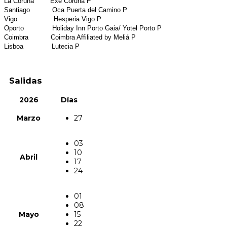
La Coruña Exe Coruña P
Santiago Oca Puerta del Camino P
Vigo Hesperia Vigo P
Oporto Holiday Inn Porto Gaia/ Yotel Porto P
Coimbra Coimbra Affiliated by Meliá P
Lisboa Lutecia P
Salidas
2026
Días
Marzo
27
03
10
Abril
17
24
01
08
Mayo
15
22